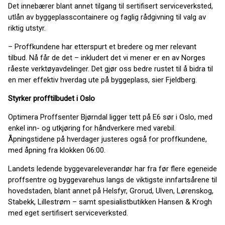
Det innebærer blant annet tilgang til sertifisert serviceverksted,
utlån av byggeplasscontainere og faglig rådgivning til valg av
riktig utstyr.
– Proffkundene har etterspurt et bredere og mer relevant
tilbud. Nå får de det – inkludert det vi mener er en av Norges
råeste verktøyavdelinger. Det gjør oss bedre rustet til å bidra til
en mer effektiv hverdag ute på byggeplass, sier Fjeldberg.
Styrker profftilbudet i Oslo
Optimera Proffsenter Bjørndal ligger tett på E6 sør i Oslo, med
enkel inn- og utkjøring for håndverkere med varebil.
Åpningstidene på hverdager justeres også for proffkundene,
med åpning fra klokken 06:00.
Landets ledende byggevareleverandør har fra før flere egeneide
proffsentre og byggevarehus langs de viktigste innfartsårene til
hovedstaden, blant annet på Helsfyr, Grorud, Ulven, Lørenskog,
Stabekk, Lillestrøm – samt spesialistbutikken Hansen & Krogh
med eget sertifisert serviceverksted.