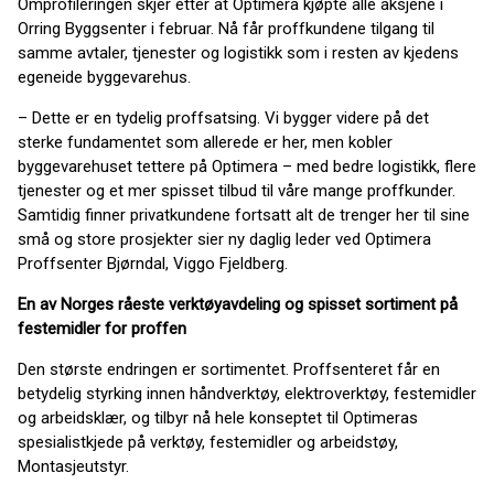
Omprofileringen skjer etter at Optimera kjøpte alle aksjene i
Orring Byggsenter i februar. Nå får proffkundene tilgang til
samme avtaler, tjenester og logistikk som i resten av kjedens
egeneide byggevarehus.
– Dette er en tydelig proffsatsing. Vi bygger videre på det
sterke fundamentet som allerede er her, men kobler
byggevarehuset tettere på Optimera – med bedre logistikk, flere
tjenester og et mer spisset tilbud til våre mange proffkunder.
Samtidig finner privatkundene fortsatt alt de trenger her til sine
små og store prosjekter sier ny daglig leder ved Optimera
Proffsenter Bjørndal, Viggo Fjeldberg.
En av Norges råeste verktøyavdeling og spisset sortiment på
festemidler for proffen
Den største endringen er sortimentet. Proffsenteret får en
betydelig styrking innen håndverktøy, elektroverktøy, festemidler
og arbeidsklær, og tilbyr nå hele konseptet til Optimeras
spesialistkjede på verktøy, festemidler og arbeidstøy,
Montasjeutstyr.