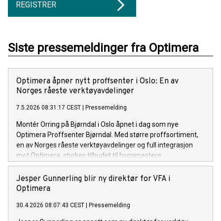
REGISTRER
Siste pressemeldinger fra Optimera
Optimera åpner nytt proffsenter i Oslo: En av
Norges råeste verktøyavdelinger
7.5.2026 08:31:17 CEST
|
Pressemelding
Montér Orring på Bjørndal i Oslo åpnet i dag som nye
Optimera Proffsenter Bjørndal. Med større proffsortiment,
en av Norges råeste verktøyavdelinger og full integrasjon
mot Optimera, styrkes tilbudet til byggmestere,
entreprenører og håndverkere i Oslo sør kraftig.
Jesper Gunnerling blir ny direktør for VFA i
Optimera
30.4.2026 08:07:43 CEST
|
Pressemelding