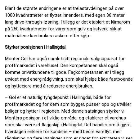
Blant de største endringene er at trelastavdelingen på over
1000 kvadratmeter er flyttet innendørs, med egen 36 meter
lang drive-through-løsning. I tillegg er det etablert et klimarom
på 250 kvadratmeter for varer som gulv og listverk, slik at
materialene kan brukes raskere etter kjøp.
Styrker posisjonen i Hallingdal
Montér Gol har også samlet sitt regionale salgsapparat for
proffmarkedet i varehuset. Den kompetansen skal også
komme privatkundene til gode. Fagkompetansen er i tillegg
utvidet med energirådgivning, som skal hjelpe både fastboende
og hytteeiere med å redusere energibruken.
– Gol er et naturlig tyngdepunkt i Hallingdal, både for
proffmarkedet og for dem som bygger, pusser opp og utvikler
boliger og hytter i regionen. Med denne satsingen styrker vi
Montérs posisjon i et viktig område, og etablerer et varehus
som skal være et flaggskip i Hallingdal. Det handler om å gjøre
hverdagen enklere for kundene – med bedre vareflyt, mer
rådgivning og flere løsninger som er rigget for aktiviteten vi ser