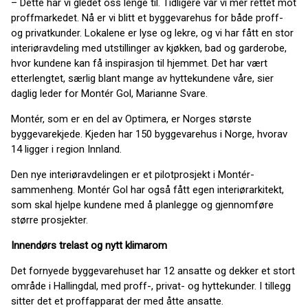
– Dette har vi gledet oss lenge til. Tidligere var vi mer rettet mot
proffmarkedet. Nå er vi blitt et byggevarehus for både proff-
og privatkunder. Lokalene er lyse og lekre, og vi har fått en stor
interiøravdeling med utstillinger av kjøkken, bad og garderobe,
hvor kundene kan få inspirasjon til hjemmet. Det har vært
etterlengtet, særlig blant mange av hyttekundene våre, sier
daglig leder for Montér Gol, Marianne Svare.
Montér, som er en del av Optimera, er Norges største
byggevarekjede. Kjeden har 150 byggevarehus i Norge, hvorav
14 ligger i region Innland.
Den nye interiøravdelingen er et pilotprosjekt i Montér-
sammenheng. Montér Gol har også fått egen interiørarkitekt,
som skal hjelpe kundene med å planlegge og gjennomføre
større prosjekter.
Innendørs trelast og nytt klimarom
Det fornyede byggevarehuset har 12 ansatte og dekker et stort
område i Hallingdal, med proff-, privat- og hyttekunder. I tillegg
sitter det et proffapparat der med åtte ansatte.