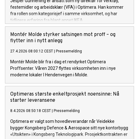
Jesper Gunnerling er ansatt som ny direktør for verktøy,
festemidler og arbeidsklær (VFA) i Optimera. Han kommer
fra rollen som kategorisjef i samme virksomhet, og har
tidligere erfaring fra blant annet IKEA.
Montér Molde styrker satsingen mot proff – og
flytter inn i nytt anlegg
27.4.2026 08:00:12 CEST
|
Pressemelding
Montér Molde blir fra i dag et rendyrket Optimera
Proffsenter. Våren 2027 flyttes virksomheten inn i nye
moderne lokaler I Hendenvegen i Molde.
Optimeras største enkeltprosjekt noensinne: Nå
starter leveransene
8.4.2026 08:50:18 CEST
|
Pressemelding
Optimera er valgt som hovedleverandør når Veidekke
bygger Kongsberg Defence & Aerospace sitt nye kontorbygg
«Utsikten» i Kongsberg Teknologipark. Prosjektkontrakten er