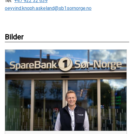
Tel:
+47 922 32 639
oeyvind.knoph.askeland@sb1sornorge.no
Bilder