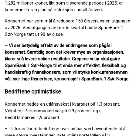
1.282 millioner kroner, likt som tilsvarende periode i 2025, er
konsernet foran plan på reduksjon i antall årsverk.
Konsernet har som mål å redusere 150 årsverk innen utgangen
av 2026. Ved utgangen av første kvartal hadde SpareBank 1
Sør-Norge tatt ut 90 av disse.
– Vi ser betydelig effekt av de endringene som pågår i
konsernet. Samtidig som det krever mye av organisasjonen,
klarer vi å levere solide resultater. Grepene vi tar skal gjøre
SpareBank 1 Sør-Norge til et enda mer effektivt, fleksibelt og
handlekraftig finanskonsern, som vil styrke konkurranseevnen
vår, sier Inge Reinertsen, konsernsjef i SpareBank 1 Sør-Norge.
Bedriftene optimistiske
Konsernet hadde en utlånsvekst i kvartalet på 1,3 prosent.
Veksten i Personmarked var på 0,9 prosent, og i
Bedriftsmarked 1,9 prosent.
– Til tross for at bedriftene over tid har vært avventende til å
gjøre større investeringer, økte utlånsporteføljen vår i