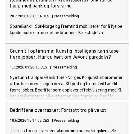
Rammet av brannen i Krokstadelva? Slik får du
hjelp med bank og forsikring
20.7.2026 09:18:04 CEST
|
Pressemelding
SpareBank 1 Sør-Norge og Fremtind mobiliserer for å hjelpe
kunder som er rammet av brannen i Krokstadelva.
Grunn til optimisme: Kunstig intelligens kan skape
flere jobber. Har du hørt om Jevons paradoks?
1.7.2026 09:28:10 CEST
|
Pressemelding
Nye funn fra SpareBank 1 Sør-Norges Konjunkturbarometer
utfordrer forestillingen om at KI først og fremst vil føre til
færre jobber. Bedrifter som opplever effektivisering med KI,
har også størst tro på økt bemanning framover. Det får
sjeføkonomen til å tenke på et kjent paradoks.
Bedriftene overrasker: Fortsatt tro på vekst
10.6.2026 15:14:02 CEST
|
Pressemelding
Til tross for uro i verdensøkonomien har næringslivet i Sør-