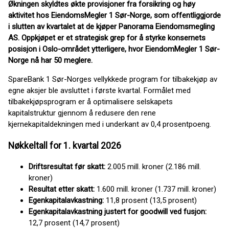
Økningen skyldtes økte provisjoner fra forsikring og høy
aktivitet hos EiendomsMegler 1 Sør-Norge, som offentliggjorde
i slutten av kvartalet at de kjøper Panorama Eiendomsmegling
AS. Oppkjøpet er et strategisk grep for å styrke konsernets
posisjon i Oslo-området ytterligere, hvor EiendomMegler 1 Sør-
Norge nå har 50 meglere.
SpareBank 1 Sør-Norges vellykkede program for tilbakekjøp av
egne aksjer ble avsluttet i første kvartal. Formålet med
tilbakekjøpsprogram er å optimalisere selskapets
kapitalstruktur gjennom å redusere den rene
kjernekapitaldekningen med i underkant av 0,4 prosentpoeng.
Nøkkeltall for 1. kvartal 2026
Driftsresultat før skatt:
2.005 mill. kroner (2.186 mill.
kroner)
Resultat etter skatt:
1.600 mill. kroner (1.737 mill. kroner)
Egenkapitalavkastning:
11,8 prosent (13,5 prosent)
Egenkapitalavkastning justert for goodwill ved fusjon:
12,7 prosent (14,7 prosent)