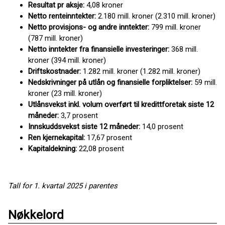
Resultat pr aksje:
4,08 kroner
Netto renteinntekter:
2.180 mill. kroner (2.310 mill. kroner)
Netto provisjons- og andre inntekter:
799 mill. kroner
(787 mill. kroner)
Netto inntekter fra finansielle investeringer:
368 mill.
kroner (394 mill. kroner)
Driftskostnader:
1.282 mill. kroner (1.282 mill. kroner)
Nedskrivninger på utlån og finansielle forpliktelser:
59 mill.
kroner (23 mill. kroner)
Utlånsvekst inkl. volum overført til kredittforetak siste 12
måneder:
3,7 prosent
Innskuddsvekst siste 12 måneder:
14,0 prosent
Ren kjernekapital:
17,67 prosent
Kapitaldekning:
22,08 prosent
Tall for 1. kvartal 2025 i parentes
Nøkkelord