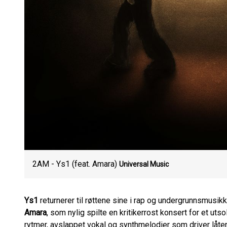
2AM - Ys1 (feat. Amara)
Universal Music
Ys1
returnerer til røttene sine i rap og undergrunnsmusik
Amara
, som nylig spilte en kritikerrost konsert for et ut
rytmer, avslappet vokal og synthmelodier som driver låten