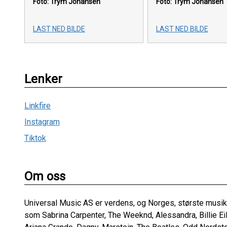
Foto: Trym Johansen
Foto: Trym Johansen
LAST NED BILDE
LAST NED BILDE
Lenker
Linkfire
Instagram
Tiktok
Om oss
Universal Music AS er verdens, og Norges, største musikk
som Sabrina Carpenter, The Weeknd, Alessandra, Billie Ei