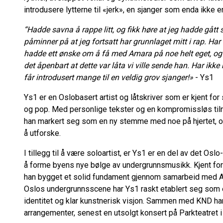
introdusere lytterne til «jerk», en sjanger som enda ikke e
“Hadde savna å rappe litt, og fikk høre at jeg hadde gått so
påminner på at jeg fortsatt har grunnlaget mitt i rap. H
hadde ett ønske om å få med Amara på noe helt eget, og 
det åpenbart at dette var låta vi ville sende han. Har ikke 
får introdusert mange til en veldig grov sjanger!»
- Ys1
Ys1 er en Oslobasert artist og låtskriver som er kjent fo
og pop. Med personlige tekster og en kompromissløs tiln
han markert seg som en ny stemme med noe på hjertet, og 
å utforske.
I tillegg til å være soloartist, er Ys1 er en del av det Os
å forme byens nye bølge av undergrunnsmusikk. Kjent for
han bygget et solid fundament gjennom samarbeid med Ama
Oslos undergrunnsscene har Ys1 raskt etablert seg som e
identitet og klar kunstnerisk visjon. Sammen med KND har
arrangementer, senest en utsolgt konsert på Parkteatret i 