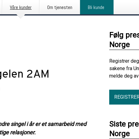
Våre kunder
Om tjenesten
Bli kunde
Følg pre
Norge
Registrer deg
sakene fra Un
ngelen 2AM
melde deg av 
g
REGISTRE
Siste pr
re singel i år er et samarbeid med
ige relasjoner.
Norge