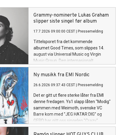
Grammy-nominerte Lukas Graham
slipper siste singel før album
17.7.2026 09:00:00 CEST
|
Pressemelding
Tittelsporet fra det kommende
albumet Good Times, som slippes 14.
august via Universal Music og Virgin
Music Group. Den internasjonalt
anerkjente singer-songwriteren Lukas
Graham slipper i dag «Good Times», det
Ny musikk fra EMI Nordic
energiske tittelsporet og åpningslåten
26.6.2026 09:37:43 CEST
|
Pressemelding
fra hans kommende album Good Times.
Albumet består av 13 spor og utgis 14.
Det er gitt ut flere sterke låter fra EMI
august.
denne fredagen. Ys1 slapp låten "Modig"
sammen med Weimoth, svenske VC
Barre kom med "JEG HATAR DIG" og
GERD har gitt oss singelen "Crazy".
Ramón slipper HOT GUYS CLUB