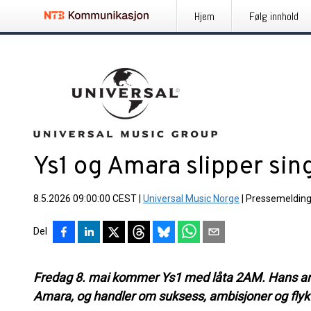
Hjem
Følg innhold
Ys1 og Amara slipper si
8.5.2026 09:00:00 CEST
|
Universal Music Norge
|
Pressemeldin
Del
Fredag 8. mai kommer Ys1 med låta 2AM. Hans and
Amara, og
handler om suksess, ambisjoner og flykt