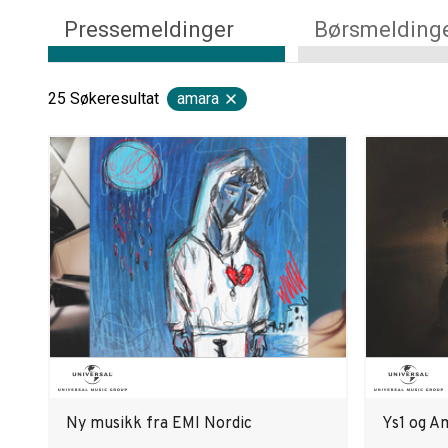
Pressemeldinger
Børsmelding
25
Søkeresultat
amara
Ny musikk fra EMI Nordic
Ys1 og A