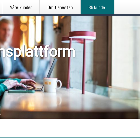
Våre kunder
Om tjenesten
Bli kunde
nsplattform