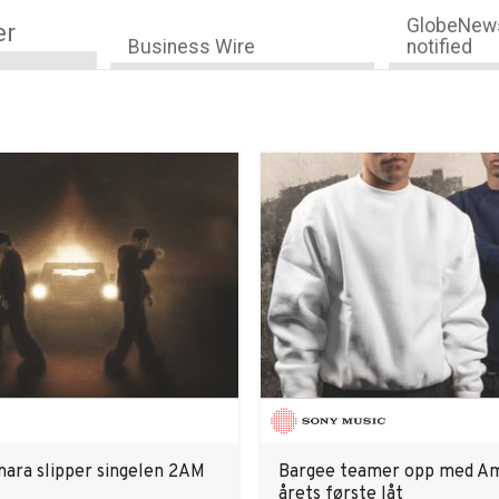
GlobeNews
er
Business Wire
notified
mara slipper singelen 2AM
Bargee teamer opp med Am
årets første låt