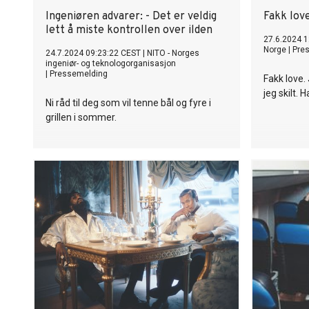
Ingeniøren advarer: - Det er veldig
Fakk lov
lett å miste kontrollen over ilden
27.6.2024 1
Norge
|
Pre
24.7.2024 09:23:22 CEST
|
NITO - Norges
ingeniør- og teknologorganisasjon
|
Pressemelding
Fakk love.
jeg skilt. 
Ni råd til deg som vil tenne bål og fyre i
grillen i sommer.