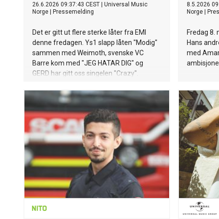
26.6.2026 09:37:43 CEST
|
Universal Music
8.5.2026 09
Norge
|
Pressemelding
Norge
|
Pre
Det er gitt ut flere sterke låter fra EMI
Fredag 8.
denne fredagen. Ys1 slapp låten "Modig"
Hans andre
sammen med Weimoth, svenske VC
med Amara
Barre kom med "JEG HATAR DIG" og
ambisjoner
GERD har gitt oss singelen "Crazy".