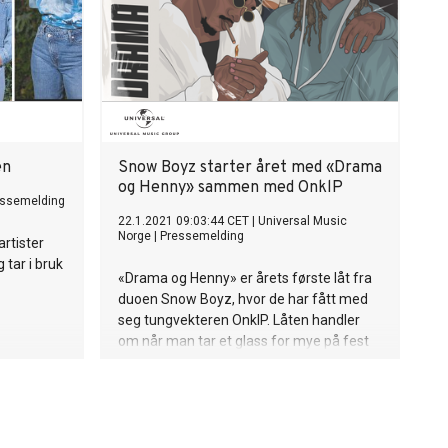
en
Snow Boyz starter året med «Drama
og Henny» sammen med OnklP
essemelding
22.1.2021 09:03:44 CET
|
Universal Music
Norge
|
Pressemelding
artister
tar i bruk
«Drama og Henny» er årets første låt fra
duoen Snow Boyz, hvor de har fått med
seg tungvekteren OnklP. Låten handler
om når man tar et glass for mye på fest
og det ender opp med drama, som når
man blir kasta ut av nattklubben før man
omtrent har kommet inn, fordi man har
drukket for mye «henny» (Cognac).
Brødrene Rafael og Paulo Domingos alias