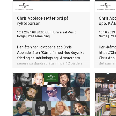
Chris Abolade setter ord på
Chris Ab
ryktebørsen
opp: KÅ
12.1.2024 08:30:00 CET
|
Universal Music
13.10.2023
Norge
|
Pressemelding
Norge
|
Pre
Hør låten her I oktober slapp Chris
Hør «Kåmo
Abolade låten "Kåmon" med Roc Boyz. Et
https://C
frieri og et utdrikningslag i Amsterdam
Chris Abo
senere så dundret låta inn på #2 på den
det samarb
norske topplisten – og låten har nå bikket
lang perio
over 2 millioner streams. Kåmon skulle
mellom Chr
være siste runde før man fikk orden på
det naturli
ting og tang, et punktum for alle fuckups
låtsamarbe
Chris har hatt gjennom årene. Rett og
sammen i s
slett en siste dans før vi skulle inn i bryllup.
Den har vær
Slik ble det ikke. Høsten har vært fulgt opp
medier, og 
med rykter, noen sanne – andre ikke.
i sin helhet
Noen selvforskyldt – andre ikke. Denne
Amsterdam 