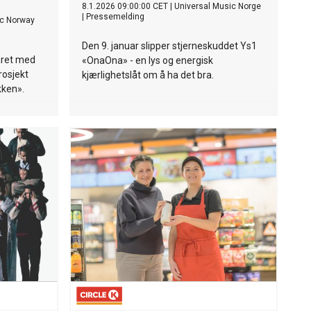
8.1.2026 09:00:00 CET
|
Universal Music Norge
|
Pressemelding
c Norway
Den 9. januar slipper stjerneskuddet Ys1
året med
«OnaOna» - en lys og energisk
rosjekt
kjærlighetslåt om å ha det bra.
ken».