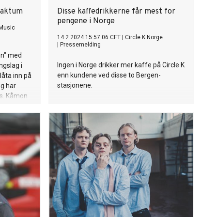
faktum
Disse kaffedrikkerne får mest for
pengene i Norge
 Music
14.2.2024 15:57:06 CET
|
Circle K Norge
|
Pressemelding
on" med
Ingen i Norge drikker mer kaffe på Circle K
ngslag i
enn kundene ved disse to Bergen-
åta inn på
stasjonene.
og har
ms. Kåmon
 fikk orden
r vi skulle
østen har
nne – andre
n låt, og
ste Arif
måter har
iller ble
e
r» kom 12.
 før man nå