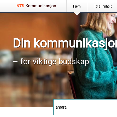
Hjem
Følg innhold
Din kommunikasjo
– for viktige budskap