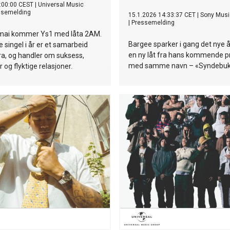
:00:00 CEST
|
Universal Music
ssemelding
15.1.2026 14:33:37 CET
|
Sony Musi
|
Pressemelding
 mai kommer Ys1 med låta 2AM.
Bargee sparker i gang det nye 
 singel i år er et samarbeid
en ny låt fra hans kommende p
, og handler om suksess,
med samme navn – «Syndebuk
 og flyktige relasjoner.