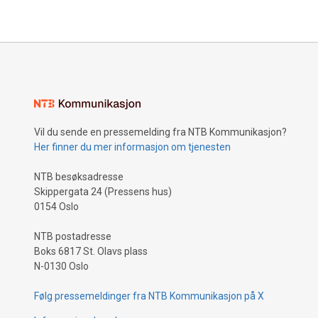
men ALBOOM!” - Snow Boyz HØR SNOW
oppleve ra
BOYZ - "BARE BANGERZ (DEL 1)" HER
Norge i da
Brødrene Rafael og Paulo Domingos alias
for at vi h
Wavy Marley og $k!p utgjør hiphop duoen
opplever de
Snow Boyz. Etter duoen ble dannet i
at vi saml
2009, har de sammen herjet live scenen i
bordet, si
Oslo i flere år med en energibombe av et
stemmen» 
show! Snow Boyz har vist seg å være
inspirere 
Vil du sende en pressemelding fra NTB Kommunikasjon?
blant de mest allsidige og oppfinnsomme
ønsker at 
Her finner du mer informasjon om tjenesten
artistene vi har i Norge i dag, og beveger
være et må
seg uanstrengt mellom sjangre som rap,
samfunnet 
NTB besøksadresse
afro-pop og trap. Gutta har stor diversitet
forutsetni
Skippergata 24 (Pressens hus)
i musikken som, med gatehits som låta
det i det 
0154 Oslo
“42” som engasjerte flere artister i Norge
forskjells
til å lage sine egne remixer av sangen, til
eller legni
NTB postadresse
fengende sommerlåter som “Hun gjør
om en fun
Boks 6817 St. Olavs plass
meg vill” sammen med Z
N-0130 Oslo
Følg pressemeldinger fra NTB Kommunikasjon på X