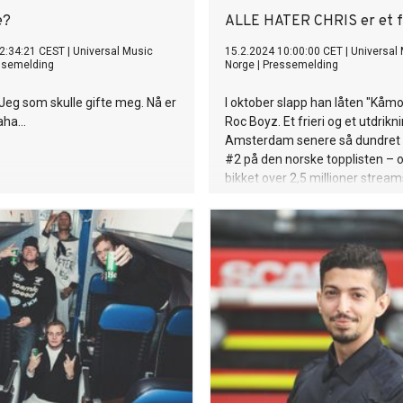
e?
ALLE HATER CHRIS er et 
2:34:21 CEST
|
Universal Music
15.2.2024 10:00:00 CET
|
Universal
ssemelding
Norge
|
Pressemelding
 Jeg som skulle gifte meg. Nå er
I oktober slapp han låten "Kåm
Haha…
Roc Boyz. Et frieri og et utdrikni
Amsterdam senere så dundret l
#2 på den norske topplisten – 
bikket over 2,5 millioner strea
skulle være siste runde før man
på ting og tang, en siste dans fø
inn i bryllup. Slik ble det ikke. H
vært preget av rykter, noen sa
ikke. Det måtte rett og slett bli e
med seg på laget fikk han selve
Murakami. Arif som på mange 
vært en storebror og en støttesp
den perfekte rådgiveren i denn
ryktetravle høsten. «Ryktet sie
januar og ble siste store drypp