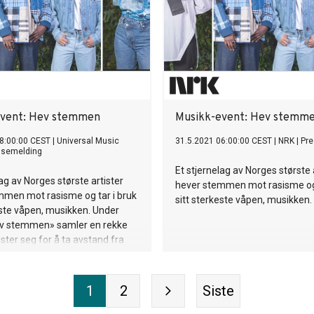
event: Hev stemmen
Musikk-event: Hev stemm
8:00:00 CEST
|
Universal Music
31.5.2021 06:00:00 CEST
|
NRK
|
Pr
ssemelding
Et stjernelag av Norges største 
lag av Norges største artister
hever stemmen mot rasisme og 
mmen mot rasisme og tar i bruk
sitt sterkeste våpen, musikken.
este våpen, musikken. Under
v stemmen» samler en rekke
ister seg for å ta avstand fra
g jobbe for mangfold og
ng. «Hev stemmen» sendes på
i kl. 20.55. Programledere for
1
2
Siste
er Leo Ajkic og Fredrik Solvang.
e jeg kjenner og vet om som kan