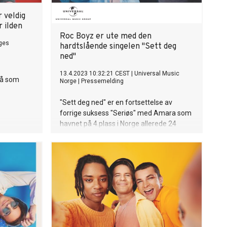
 ALLE HATER
kke den
r veldig
rt gift for
r ilden
triste,
Roc Boyz er ute med den
 sett noe
rges
hardtslående singelen "Sett deg
 Chris
ned"
ak albumet
13.4.2023 10:32:21 CEST
|
Universal Music
et og mine
 nå som
Norge
|
Pressemelding
"Sett deg ned" er en fortsettelse av
forrige suksess "Seriøs" med Amara som
havnet på 4.plass i Norge allerede 24
timer etter utgivelse. Den typiske
A4jobben på kontoret dramatiseres i
"Seriøs" mens "Sett deg ned" viser Roc
Boyz sin løsning for å få tilbake
livsgnisten. Sangen er perfekt for
festsesongen, godt vær og nye
muligheter som kommer med
stormskritt. Det følger med
en musikkvideo av ypperste kvalitet som