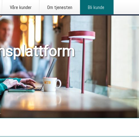
Våre kunder
Om tjenesten
Bli kunde
nsplattform