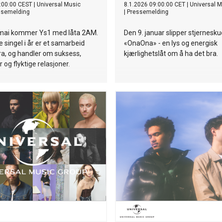
:00:00 CEST
|
Universal Music
8.1.2026 09:00:00 CET
|
Universal 
ssemelding
|
Pressemelding
 mai kommer Ys1 med låta 2AM.
Den 9. januar slipper stjernesk
 singel i år er et samarbeid
«OnaOna» - en lys og energisk
, og handler om suksess,
kjærlighetslåt om å ha det bra.
 og flyktige relasjoner.