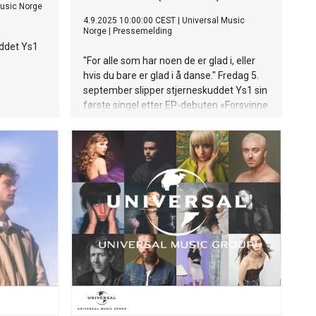
Music Norge
4.9.2025 10:00:00 CEST
|
Universal Music
Norge
|
Pressemelding
uddet Ys1
"For alle som har noen de er glad i, eller
hvis du bare er glad i å danse." Fredag 5.
september slipper stjerneskuddet Ys1 sin
første singel etter EP-debuten «Forsvinne
Jeg Og». Singelen er, i kjent Ys1-stil, en
frisk blanding av sjangere - men «Dance
Around (This Room)» beveger seg inn i et
varmere og gladere lydbilde.