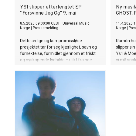
YS1 slipper etterlengtet EP
Ny musik
“Forsvinne Jeg Og” 9. mai
GHOST, R
8.5.2025 09:00:00 CEST
|
Universal Music
11.4.2025 1
Norge
|
Pressemelding
Norge
|
Pre
Dette ærlige og kompromissløse
Ramón hold
prosjektet tar for seg kjærlighet, savn og
slipper sin
fornektelse, formidlet gjennom et friskt
Ys1 & Moe3
og nyskapende lydbilde – ulikt fra noe
vi må snak
annet på den norske musikkscenen.
ute med “H
skrevet og
Luke Laird
Erickson. 
flere utso
London, Du
Cardiff s
Stadium. F
scenen und
Californi
rockerne i