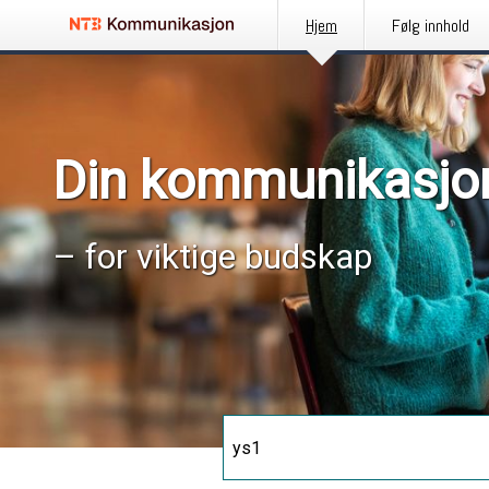
Hjem
Følg innhold
Din kommunikasjo
– for viktige budskap