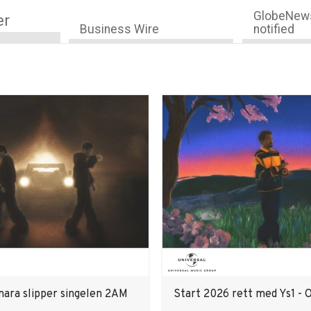
GlobeNews
er
Business Wire
notified
mara slipper singelen 2AM
Start 2026 rett med Ys1 -