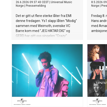
26.6.2026 09:37:43 CEST
|
Universal Music
8.5.2026 09
Norge
|
Pressemelding
Norge
|
Pre
Det er gitt ut flere sterke låter fra EMI
Fredag 8.
denne fredagen. Ys1 slapp låten "Modig"
Hans andre
sammen med Weimoth, svenske VC
med Amara
Barre kom med "JEG HATAR DIG" og
ambisjoner
GERD har gitt oss singelen "Crazy".