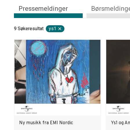
Pressemeldinger
Børsmelding
9
Søkeresultat
ys1
Ny musikk fra EMI Nordic
Ys1 og A