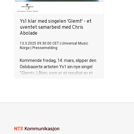
album, SKE
Andre smak
“Lachryma
album og d
Ys1 klar med singelen 'Glemt' - et
Til våren 
uventet samarbeid med Chris
verdenstu
Abolade
datoer, og 
13.3.2025 09:30:00 CET
|
Universal Music
Manchester
Norge
|
Pressemelding
utsolgt Os
spille sin 
Kommende fredag, 14. mars, slipper den
Madison S
Oslobaserte artisten Ys1 sin nye singel
Turnéen 
"Glemt». Låten, som er et resultat av et
spennende samarbeid med den
veletablerte artisten Chris Abolade, er
første singel ut fra Ys1 sitt kommende
prosjekt. Samarbeidet mellom de to
artistene er et uforventet møte mellom to
unike talenter, og sammen har de laget
en elektronisk ”dunk”-låt, med sårbare
tekster. Låta er produsert av den up-and
coming produsenten Fwe (Jesper