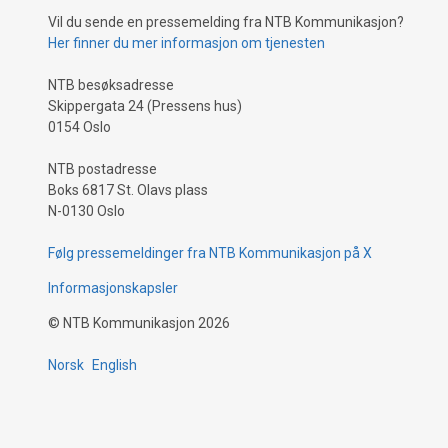
Fladeby), og låta Glemt har et sound og en
Vil du sende en pressemelding fra NTB Kommunikasjon?
stemning som er helt ny for den norske
Her finner du mer informasjon om tjenesten
musikkbransjen. Fwe, som har vært med
på å forme hele Ys1 sitt kommende
NTB besøksadresse
prosjekt, har skapt et unikt univers som
Skippergata 24 (Pressens hus)
skiller seg ut fra det fans har hørt fra Ys1 i
0154 Oslo
2024. Dette samarbeidet låter bra. Ys1
har allerede vist frem sitt unike talent på
NTB postadresse
flere konserter i 2024, der han har
Boks 6817 St. Olavs plass
spilt Glemt sammen med sitt
N-0130 Oslo
kollektiv, KND Collective. Konsertene på
Samfundet i Trondheim, Blå i Oslo og
Følg pressemeldinger fra NTB Kommunikasjon på X
Kvarteret i Bergen har alle fått strålende
mottakelse fra både fa
Informasjonskapsler
©
NTB Kommunikasjon
2026
Norsk
English