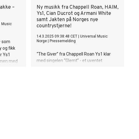
nakke –
Ny musikk fra Chappell Roan, HAIM,
Ys1, Cian Ducrot og Armani White
samt Jakten på Norges nye
l Music
countrystjerne!
14.3.2025 09:38:48 CET
|
Universal Music
Norge
|
Pressemelding
– som
 og fikk
“The Giver” fra Chappell Roan Ys1 klar
er Ys1
med singelen “Glemt” - et uventet
ammen med
samarbeid med Chris Abolade Jakten på
 snakke»,
Norges nye countrystjerne 2025 Selena
 unike
Gomez & benny blanco har slått seg
ed
sammen for å gi ut sitt første prosjekt
sikt.
som et par, albumet I Said I Love You First
 Fladeby
som slippes 21. mars. I dag slapp de nok
se mellom
en ny låt fra albumet, “Sunset Blvd”, en låt
ive – en
skrevet av Gomez og blanco sammen
med FINNEAS. Albumet feirer parets
er ikke
kjærlighetshistorie, og gir fansen et unikt
atmosfærisk
blikk inn i forholdet deres. Dette albumet
 i et
ble til organisk som et direkte resultat av