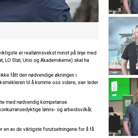
 viktigste er reallønnsvekst minst på linje med
t, LO Stat, Unio og Akademikerne) skal ha
r ikke fått den nødvendige økningen i
iksmekleren til å komme oss videre, sier leder
satte med nødvendig kompetanse.
e konkurransedyktige lønns- og arbeidsvilkår,
r en av de viktigste forutsetningene for å få