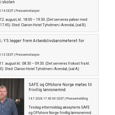
 i skolen
3:14 CEST
|
Presseinvitasjon
12. august, kl.: 18:00 – 19:30. (Det serveres pølser med
. 17.45). Sted: Clarion Hotel Tyholmen i Arendal, (sal B).
ed.: YS legger frem Arbeidslivsbarometeret for
3:13 CEST
|
Presseinvitasjon
11. august kl.: 08.30 – 09.30. (Det serveres frokost fra kl.:
30). Sted: Clarion Hotel Tyholmen i Arendal, (sal A).
SAFE og Offshore Norge møtes til
frivillig lønnsnemnd
14.7.2026 17:45:00 CEST
|
Pressemelding
Tirsdag ettermiddag aksepterte SAFE
og Offshore Norge frivillig lønnsnemnd.