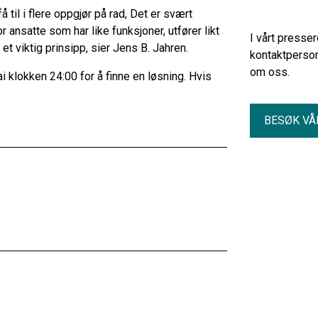
å til i flere oppgjør på rad, Det er svært
r ansatte som har like funksjoner, utfører likt
I vårt presse
r et viktig prinsipp, sier Jens B. Jahren.
kontaktperson
om oss.
i klokken 24:00 for å finne en løsning. Hvis
BESØK VÅ