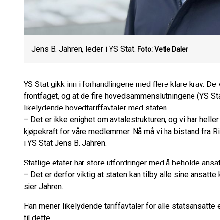
Jens B. Jahren, leder i YS Stat.
Foto: Vetle Daler
YS Stat gikk inn i forhandlingene med flere klare krav. De
frontfaget, og at de fire hovedsammenslutningene (YS Sta
likelydende hovedtariffavtaler med staten.
– Det er ikke enighet om avtalestrukturen, og vi har helle
kjøpekraft for våre medlemmer. Nå må vi ha bistand fra R
i YS Stat Jens B. Jahren.
Statlige etater har store utfordringer med å beholde an
– Det er derfor viktig at staten kan tilby alle sine ansatt
sier Jahren.
Han mener likelydende tariffavtaler for alle statsansatte e
til dette.