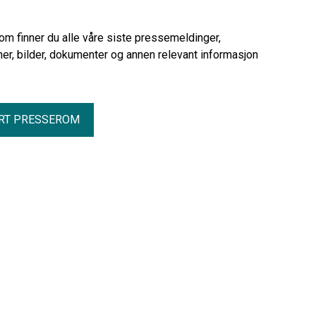
urettmessig har utestengt 209 SAFE-
medlemmer i Vetco Grey Scandinavia
AS fra arbeidet under den pågående
rom finner du alle våre siste pressemeldinger,
streiken.
er, bilder, dokumenter og annen relevant informasjon
RT PRESSEROM