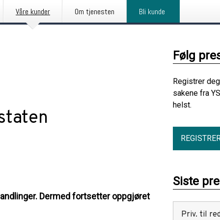
Våre kunder
Om tjenesten
Bli kunde
Følg pre
Registrer deg
sakene fra YS
helst.
 staten
REGISTRE
Siste pr
handlinger. Dermed fortsetter oppgjøret
Priv. til 