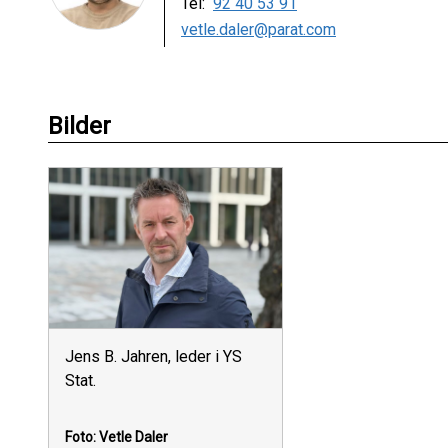
Tel:
92 40 53 91
vetle.daler@parat.com
Bilder
Jens B. Jahren, leder i YS
Stat.
Foto: Vetle Daler