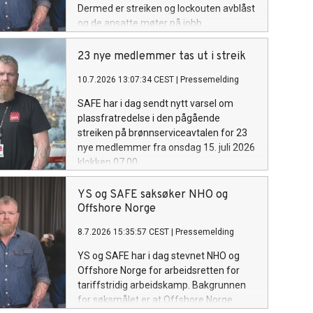
Dermed er streiken og lockouten avblåst
og de ansatte møter på jobb.
23 nye medlemmer tas ut i streik
10.7.2026 13:07:34 CEST
|
Pressemelding
SAFE har i dag sendt nytt varsel om
plassfratredelse i den pågående
streiken på brønnserviceavtalen for 23
nye medlemmer fra onsdag 15. juli 2026
klokken 07.00.
YS og SAFE saksøker NHO og
Offshore Norge
8.7.2026 15:35:57 CEST
|
Pressemelding
YS og SAFE har i dag stevnet NHO og
Offshore Norge for arbeidsretten for
tariffstridig arbeidskamp. Bakgrunnen
for søksmålet er at Offshore Norge