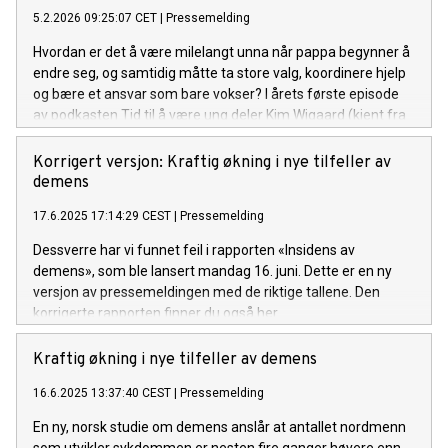
5.2.2026 09:25:07 CET
|
Pressemelding
Hvordan er det å være milelangt unna når pappa begynner å
endre seg, og samtidig måtte ta store valg, koordinere hjelp
og bære et ansvar som bare vokser? I årets første episode
av podkasten Tid til å være ung deler Kim Wigaard (kjent fra
Demenskoret, Maskorama og Stjernekamp) sin historie om
å være ung og pårørende til en far med demens, og om
Korrigert versjon: Kraftig økning i nye tilfeller av
hvordan han og søstrene ble et lag for å holde hverdagen
demens
sammen.
17.6.2025 17:14:29 CEST
|
Pressemelding
Dessverre har vi funnet feil i rapporten «Insidens av
demens», som ble lansert mandag 16. juni. Dette er en ny
versjon av pressemeldingen med de riktige tallene. Den
korrigerte rapporten finner du også her.
Kraftig økning i nye tilfeller av demens
16.6.2025 13:37:40 CEST
|
Pressemelding
En ny, norsk studie om demens anslår at antallet nordmenn
som utvikler sykdommen er nesten fire ganger høyere enn