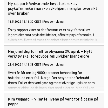
Ny rapport: Vedvarende høyt forbruk av
psykofarmaka i norske sykehjem, mangler oversikt
over bruken
11.5.2026 13:11:30 CEST
|
Pressemelding
En ny rapport viser at det fortsatt er et høyt forbruk av
legemidler mot psykiske lidelser, såkalte psykofarmaka, i
sykehjem. Dette til tross for anbefalinger om restriktiv bruk,
spesielt overfor personer med demens. Rapporten
anbefaler et legemiddelregister for sykehjemspasienter, noe
Nasjonal dag for fallforebygging 29. april: – Nytt
som mangler i Norge.
verktøy skal forebygge fallulykker blant eldre
28.4.2026 14:11:38 CEST
|
Pressemelding
Hvert år får om lag 9000 personer behandling for
hoftebrudd etter fall i Norge. Det betyr ett hoftebrudd i
timen. Fall er den vanligste og mest alvorlige ulykken som
rammer eldre, og risikoen øker med alderen. Men fall kan
forebygges, ofte med enkle tiltak. Derfor lanserer Nasjonalt
senter for aldring og helse nå det nye verktøyet Kort om fall
Kim Wigaard: – Vi satte livene på vent for å passe på
og fallforebygging for helse- og omsorgspersonell.
pappa