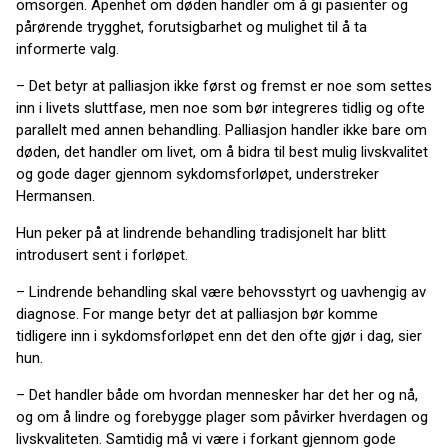
omsorgen. Åpenhet om døden handler om å gi pasienter og
pårørende trygghet, forutsigbarhet og mulighet til å ta
informerte valg.
– Det betyr at palliasjon ikke først og fremst er noe som settes
inn i livets sluttfase, men noe som bør integreres tidlig og ofte
parallelt med annen behandling. Palliasjon handler ikke bare om
døden, det handler om livet, om å bidra til best mulig livskvalitet
og gode dager gjennom sykdomsforløpet, understreker
Hermansen.
Hun peker på at lindrende behandling tradisjonelt har blitt
introdusert sent i forløpet.
– Lindrende behandling skal være behovsstyrt og uavhengig av
diagnose. For mange betyr det at palliasjon bør komme
tidligere inn i sykdomsforløpet enn det den ofte gjør i dag, sier
hun.
– Det handler både om hvordan mennesker har det her og nå,
og om å lindre og forebygge plager som påvirker hverdagen og
livskvaliteten. Samtidig må vi være i forkant gjennom gode