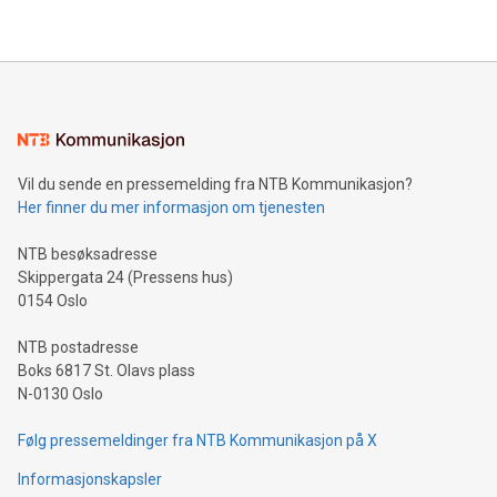
Gerontechnologys (ISG) avholdes for tolvte gang.
Forskningsområdet som kalles "gerontechnology" handler
om å forstå hvordan eldre mennesker fungerer og utvikle
velferdsteknologi og tjenester som fungerer godt for de
eldre brukerne.
Vil du sende en pressemelding fra NTB Kommunikasjon?
Her finner du mer informasjon om tjenesten
NTB besøksadresse
Skippergata 24 (Pressens hus)
0154 Oslo
NTB postadresse
Boks 6817 St. Olavs plass
N-0130 Oslo
Følg pressemeldinger fra NTB Kommunikasjon på X
Informasjonskapsler