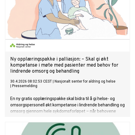
Ny opplæringspakke i palliasjon: – Skal gi økt
kompetanse i møte med pasienter med behov for
lindrende omsorg og behandling
30.4.2026 08:02:53 CEST
|
Nasjonalt senter for aldring og helse
|
Pressemelding
En ny gratis opplæringspakke skal bidra til å gi helse- og
omsorgspersonell økt kompetanse i lindrende behandling og
omsorg gjennom hele sykdomsforløpet – når behovene
oppstår, ikke først i sluttfasen.