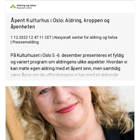
Åpent Kulturhus i Oslo: Aldring, kroppen og
åpenheten
1.12.2022 12:47:11 CET
|
Nasjonalt senter for aldring og helse
|
Pressemelding
På Kulturhuset i Oslo 5.-6. desember presenteres et fyldig
og variert program om aldringens ulike aspekter. Hvordan vi
kan møte egen aldring med et åpent sinn, men samtidig
være åpne om de utfordringene vi har med et aldrende
samfunn? Tidligere i livet forbinder vi ofte alderdommen
med utfordringer, men med alderen kommer også erfaring,
frihet og muligheter.