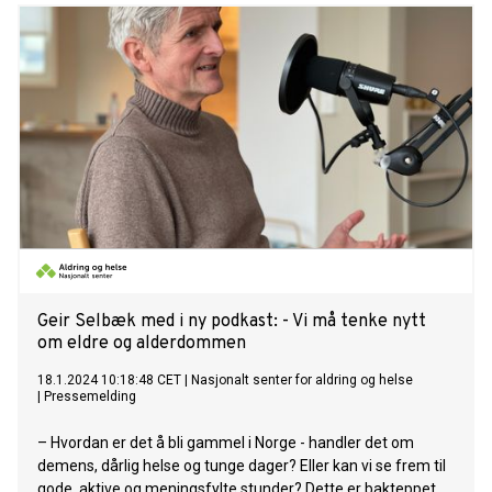
senter for aldring og helse nå det nye verktøyet Kort om fall
og fallforebygging for helse- og omsorgspersonell.
Geir Selbæk med i ny podkast: - Vi må tenke nytt
om eldre og alderdommen
18.1.2024 10:18:48 CET
|
Nasjonalt senter for aldring og helse
|
Pressemelding
– Hvordan er det å bli gammel i Norge - handler det om
demens, dårlig helse og tunge dager? Eller kan vi se frem til
gode, aktive og meningsfylte stunder? Dette er bakteppet