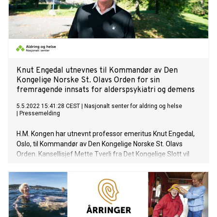
Knut Engedal utnevnes til Kommandør av Den
Kongelige Norske St. Olavs Orden for sin
fremragende innsats for alderspsykiatri og demens
5.5.2022 15:41:28 CEST
|
Nasjonalt senter for aldring og helse
|
Pressemelding
H.M. Kongen har utnevnt professor emeritus Knut Engedal,
Oslo, til Kommandør av Den Kongelige Norske St. Olavs
Orden. Kansellisjef Mette Tverli fra Det Kongelige Slott vil
overrekke utmerkelsen på Det Norske Teatret i Oslo klokken
10.30 fredag 6. mai.