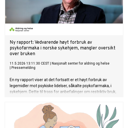
Ny rapport: Vedvarende høyt forbruk av
psykofarmaka i norske sykehjem, mangler oversikt
over bruken
11.5.2026 13:11:30 CEST
|
Nasjonalt senter for aldring og helse
|
Pressemelding
En ny rapport viser at det fortsatt er et høyt forbruk av
legemidler mot psykiske lidelser, såkalte psykofarmaka, i
sykehjem. Dette til tross for anbefalinger om restriktiv bruk,
spesielt overfor personer med demens. Rapporten
anbefaler et legemiddelregister for sykehjemspasienter,
noe som mangler i Norge.