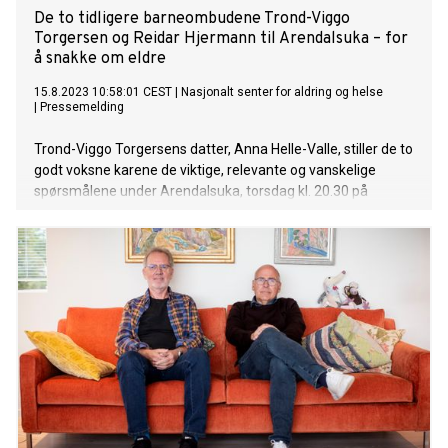
De to tidligere barneombudene Trond-Viggo
Torgersen og Reidar Hjermann til Arendalsuka – for
å snakke om eldre
15.8.2023 10:58:01 CEST
|
Nasjonalt senter for aldring og helse
|
Pressemelding
Trond-Viggo Torgersens datter, Anna Helle-Valle, stiller de to
godt voksne karene de viktige, relevante og vanskelige
spørsmålene under Arendalsuka, torsdag kl. 20.30 på
Bærekraftscenen i Arendal kino. Arrangementet strømmes.