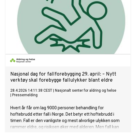
Nasjonal dag for fallforebygging 29. april: – Nytt
verktøy skal forebygge fallulykker blant eldre
28.4.2026 14:11:38 CEST
|
Nasjonalt senter for aldring og helse
|
Pressemelding
Hvert år får om lag 9000 personer behandling for
hoftebrudd etter fall i Norge. Det betyr ett hoftebrudd i
timen. Fall er den vanligste og mest alvorlige ulykken som
rammer eldre, og risikoen øker med alderen. Men fall kan
forebygges, ofte med enkle tiltak. Derfor lanserer Nasjonalt