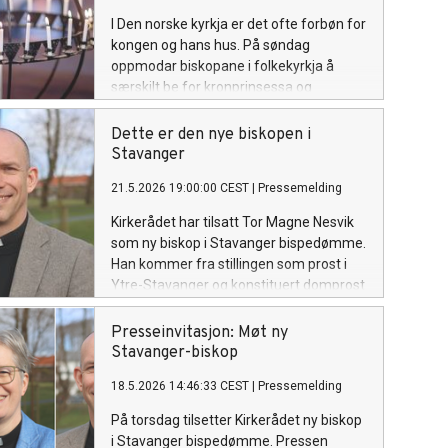
I Den norske kyrkja er det ofte forbøn for
kongen og hans hus. På søndag
oppmodar biskopane i folkekyrkja å
særskilt be for kronprinsessa og
familien.
Dette er den nye biskopen i
Stavanger
21.5.2026 19:00:00 CEST
|
Pressemelding
Kirkerådet har tilsatt Tor Magne Nesvik
som ny biskop i Stavanger bispedømme.
Han kommer fra stillingen som prost i
Ytre-Stavanger og konstituert domprost
i Stavanger. Den nye biskopen
presenteres i Stavanger domkirke i
Presseinvitasjon: Møt ny
morgen, 22. mai kl. 11.00.
Stavanger-biskop
18.5.2026 14:46:33 CEST
|
Pressemelding
På torsdag tilsetter Kirkerådet ny biskop
i Stavanger bispedømme. Pressen