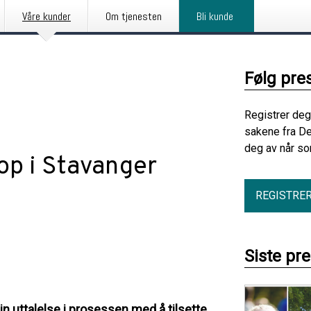
Våre kunder
Om tjenesten
Bli kunde
Følg pre
Registrer deg
sakene fra De
deg av når so
op i Stavanger
REGISTRE
Siste pr
 uttalelse i prosessen med å tilsette