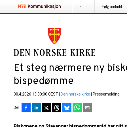
Hjem
Følg innhold
Et steg nærmere ny bisk
bispedømme
30.4.2026 13:30:00 CEST
|
Den norske kirke
|
Pressemelding
Del
Biskopene og Stavanger bispedømmeråd har gitt sin