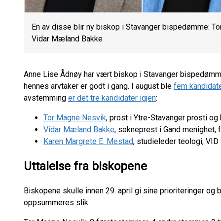
En av disse blir ny biskop i Stavanger bispedømme: T
Vidar Mæland Bakke
Anne Lise Ådnøy har vært biskop i Stavanger bispedømme,
hennes arvtaker er godt i gang. I august ble
fem kandidat
avstemming
er det tre kandidater igjen
:
Tor Magne Nesvik
, prost i Ytre-Stavanger prosti og
Vidar Mæland Bakke
, sokneprest i Gand menighet, 
Karen Margrete E. Mestad
, studieleder teologi, VI
Uttalelse fra biskopene
Biskopene skulle innen 29. april gi sine prioriteringer og 
oppsummeres slik: