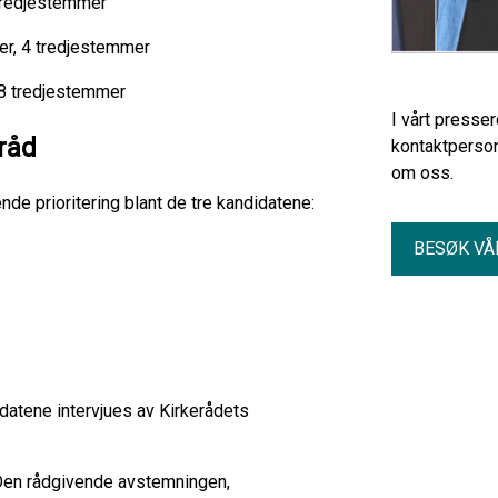
tredjestemmer
r, 4 tredjestemmer
 8 tredjestemmer
I vårt presse
råd
kontaktperson
om oss.
e prioritering blant de tre kandidatene:
BESØK VÅ
idatene intervjues av Kirkerådets
. Den rådgivende avstemningen,