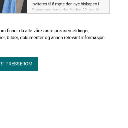
inviteres til å møte den nye biskopen i
Stavanger domkirke fredag 22. mai kl.
11.00.
rom finner du alle våre siste pressemeldinger,
er, bilder, dokumenter og annen relevant informasjon
RT PRESSEROM