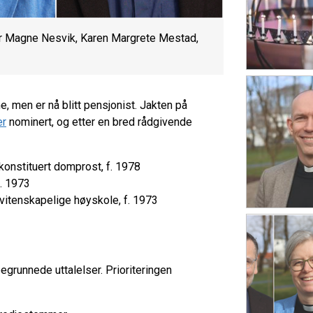
or Magne Nesvik, Karen Margrete Mestad,
 men er nå blitt pensjonist. Jakten på
er
nominert, og etter en bred rådgivende
 konstituert domprost, f. 1978
f. 1973
D vitenskapelige høyskole, f. 1973
begrunnede uttalelser. Prioriteringen