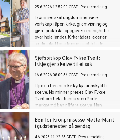
25.6.2026 12:52:03 CEST
|
Pressemelding
I sommer skal ungdommer være
vertskap i åpen kirke, gi omvisning og
gjøre praktiske oppgaver i menigheter
over hele landet. Kirkerådets leder er
særlig glad for å kunne gi jobb til de
under 18 år. Se oversikt over hvilke
menigheter som har fått sommerjobb-
Sjefsbiskop Olav Fykse Tveit: –
støtte fra kirken nasjonalt her.
Ikkje gjer skeive til ei sak
16.6.2026 08:09:56 CEST
|
Pressemelding
I fjor sa Den norske kyrkja unnskyld til
skeive. No minner preses Olav Fykse
Tveit om belastninga som Pride-
merksemd kan påføre skeive. Han
oppmodar alle til å vere medvitne korleis
vi møter kvarandre.
Bøn for kronprinsesse Mette-Marit
i gudstenester på søndag
4.6.2026 11:22:25 CEST
|
Pressemelding