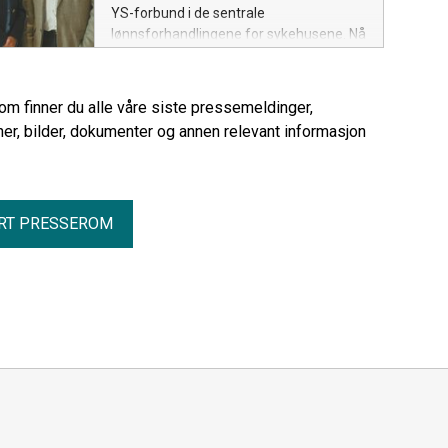
YS-forbund i de sentrale
lønnsforhandlingene for sykehusene. Nå
skal det forhandles videre lokalt, sier
Spekters administrerende direktør
Anne-Kari Bratten.
rom finner du alle våre siste pressemeldinger,
er, bilder, dokumenter og annen relevant informasjon
RT PRESSEROM