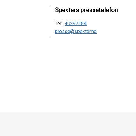
Spekters pressetelefon
Tel:
40297384
presse@spekter.no