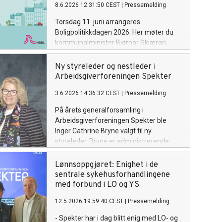
8.6.2026 12:31:50 CEST
|
Pressemelding
Torsdag 11. juni arrangeres
Boligpolitikkdagen 2026. Her møter du
kommunalminister Bjørnar Skjæran,
velferdsdirektør Nina Tangnæs Grønvold
i NAV, konserndirektør Øistein Gamst
Ny styreleder og nestleder i
Sandlie i OBOS, sjeføkonomi Erling Røed
Arbeidsgiverforeningen Spekter
Larsen i Swedbank og politikere fra flere
3.6.2026 14:36:32 CEST
|
Pressemelding
partier.
På årets generalforsamling i
Arbeidsgiverforeningen Spekter ble
Inger Cathrine Bryne valgt til ny
styreleder. Bryne er administrerende
direktør i Helse Vest RHF. Petter-Børre
Furberg, konsernsjef i Posten Bring AS,
Lønnsoppgjøret: Enighet i de
ble valgt til ny nestleder.
sentrale sykehusforhandlingene
med forbund i LO og YS
12.5.2026 19:59:40 CEST
|
Pressemelding
- Spekter har i dag blitt enig med LO- og