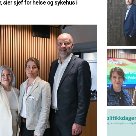
sier sjef for helse og sykehus i