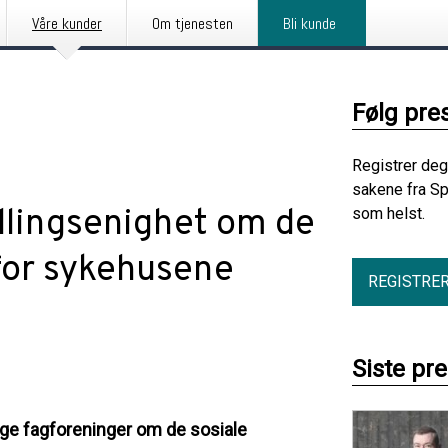
Våre kunder
Om tjenesten
Bli kunde
Følg pre
Registrer deg
sakene fra Sp
dlingsenighet om de
som helst.
for sykehusene
REGISTRE
Siste pr
ige fagforeninger om de sosiale