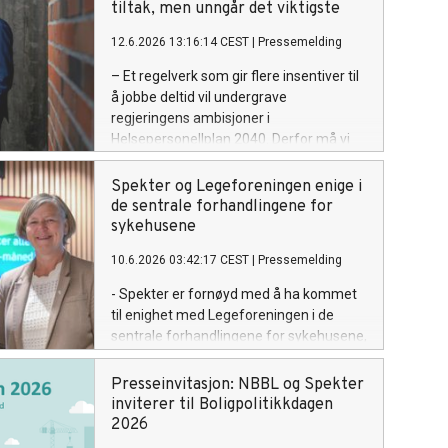
tiltak, men unngår det viktigste
12.6.2026 13:16:14 CEST
|
Pressemelding
– Et regelverk som gir flere insentiver til
å jobbe deltid vil undergrave
regjeringens ambisjoner i
Helsepersonellplan 2040. Derfor må vi
bruke det juridiske handlingsrommet og
videreføre gjeldende norsk lovverk for å
Spekter og Legeforeningen enige i
unngå overtidsbetaling på mertid, sier
de sentrale forhandlingene for
Odd Erik Stende, viseadministrerende
sykehusene
direktør i Spekter.
10.6.2026 03:42:17 CEST
|
Pressemelding
- Spekter er fornøyd med å ha kommet
til enighet med Legeforeningen i de
sentrale forhandlingene for sykehusene,
sier Spekters administrerende direktør
Anne-Kari Bratten.
Presseinvitasjon: NBBL og Spekter
inviterer til Boligpolitikkdagen
2026