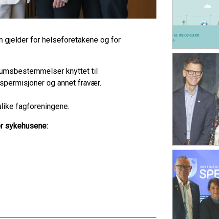
n gjelder for helseforetakene og for
umsbestemmelser knyttet til
gspermisjoner og annet fravær.
ulike fagforeningene.
for sykehusene: