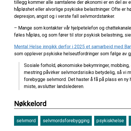
tillegg kommer alle samtalene der økonomi er en del av e
håpløshet eller alvorlige psykiske belastninger. Ofte er h
depresjon, angst og i verste fall selvmordstanker.
– Mange som kontakter vår hjelpetelefon og chattekanal
føles håpløs, og som fører til stor psykisk belastning, s
Mental Helse inngikk derfor i 2025 et samarbeid med B
som opplever psykiske helseutfordringer som følge av g
Sosiale forhold, økonomiske bekymringer, mobbing,
mestring påvirker selvmordsrisiko betydelig, så vi m
forebygge selvmord. Det haster å få på plass en ny ha
miste, avslutter landslederen.
Nøkkelord
selvmord
selvmordsforebygging
psykiskhelse