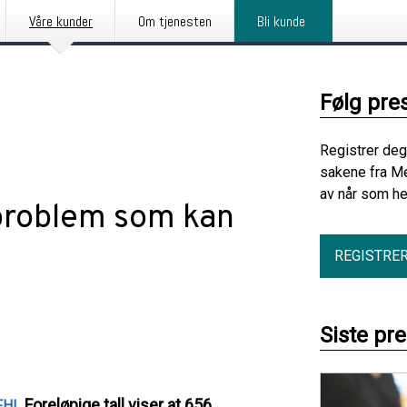
Våre kunder
Om tjenesten
Bli kunde
Følg pre
Registrer deg
sakene fra Me
av når som he
problem som kan
REGISTRE
Siste pr
. Foreløpige tall viser at 656
FHI