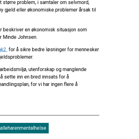
t større problem, i samtaler om selvmord,
øy gjeld eller økonomiske problemer årsak til
er beskriver en økonomisk situasjon som
ier Minde Johnsen.
ank2
for å sikre bedre løsninger for mennesker
jeldsproblemer.
 arbeidsmiljø, utenforskap og manglende
å sette inn en bred innsats for å
ndlingsplan, for vi har ingen flere å
alleharenmentalhelse