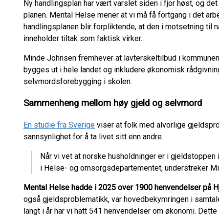
Ny handlingsplan har vært varslet siden i fjor høst, og de
planen. Mental Helse mener at vi må få fortgang i det arb
handlingsplanen blir forpliktende, at den i motsetning til 
inneholder tiltak som faktisk virker.
Minde Johnsen fremhever at lavterskeltilbud i kommune
bygges ut i hele landet og inkludere økonomisk rådgivning.
selvmordsforebygging i skolen.
Sammenheng mellom høy gjeld og selvmord
En studie fra Sverige
viser at folk med alvorlige gjeldspr
sannsynlighet for å ta livet sitt enn andre.
Når vi vet at norske husholdninger er i gjeldstoppen 
i Helse- og omsorgsdepartementet, understreker M
Mental Helse hadde i 2025 over 1900 henvendelser på Hj
også gjeldsproblematikk, var hovedbekymringen i samtalen
langt i år har vi hatt 541 henvendelser om økonomi. Dett