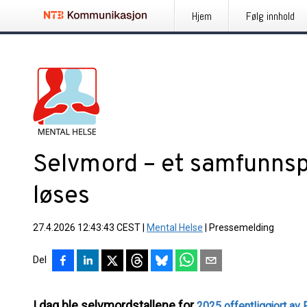
Hjem
Følg innhold
Selvmord – et samfunns
løses
27.4.2026 12:43:43 CEST
|
Mental Helse
|
Pressemelding
Del
I dag ble selvmordstallene for
2025 offentliggjort av 