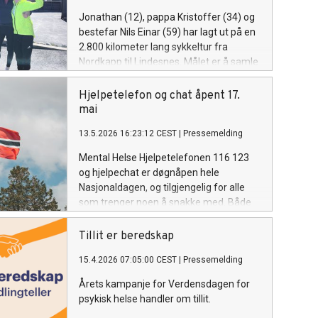
Jonathan (12), pappa Kristoffer (34) og
bestefar Nils Einar (59) har lagt ut på en
2.800 kilometer lang sykkeltur fra
Nordkapp til Lindesnes. Målet er å samle
inn penger til Mental Helse, med spesielt
fokus på barn og unge. Kommende
Hjelpetelefon og chat åpent 17.
søndag er de i mål.
mai
13.5.2026 16:23:12 CEST
|
Pressemelding
Mental Helse Hjelpetelefonen 116 123
og hjelpechat er døgnåpen hele
Nasjonaldagen, og tilgjengelig for alle
som trenger noen å snakke med. Både
telefon og chat venter økt pågang på en
dag der følelsen av utenforskap
Tillit er beredskap
forsterkes.
15.4.2026 07:05:00 CEST
|
Pressemelding
Årets kampanje for Verdensdagen for
psykisk helse handler om tillit.