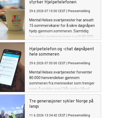
styrker Hjelpetelefonen
29.6.2026 07:10:00 CEST
|
Pressemelding
Mental Helses svartjenester har ansatt
15 sommervikarer for å sikre døgnåpen
hjelp gjennom sommeren. Samtidig
forventer organisasjonen rundt 80.000
henvendelser til Hjelpetelefonen 116
123 og hjelpechatten.
Hjelpetelefon og -chat døgnåpent
hele sommeren
29.6.2026 07:05:00 CEST
|
Pressemelding
Mental Helses svartjenester forventer
80.000 henvendelser gjennom
sommeren fra mennesker som trenger
noen å snakke med. Når andre tilbud
holder feriestengt, er behovet stort.
Tre generasjoner sykler Norge på
langs
11.6.2026 13:34:42 CEST
|
Pressemelding