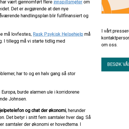
t har vært gjennomført flere
innspillsmøter
om
eidet. Det er avgjørende at den nye
nåværende handlingsplan blir fullfinansiert og
I vårt presse
ne må lovfestes,
Rask Psykisk Helsehjelp
må
kontaktperson
 I tillegg må vi starte tidlig med
om oss.
BESØK VÅ
oblemer, har to og en halv gang så stor
i Europa, burde alarmen ule i korridorene
inde Johnsen.
elpetelefon og chat der økonomi
, herunder
. Det betyr i snitt fem samtaler hver dag. Så
e er samtaler der økonomi er hovedtema. I