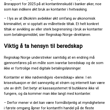
årsrapport for 2025 på at kontantinnskudd i banker øker, noe
som kan indikere økt bruk av kontanter i hvitvasking.
– I lys av at Økokrim avdekker økt omfang av økonomisk
kriminalitet, er vi opptatt av målrettede tiltak. Et helt konkret
tiltak er avvikling av eller sterk begrensning i bruk av kontanter
som betalingsmiddel, sier Regnskap Norge-direktøren.
Viktig å ta hensyn til beredskap
Regnskap Norge understreker samtidig at en endring må
gjennomføres på en måte som ivaretar beredskap og de som
ikke er fortrolige med digitale betalingsløsninger.
Kontanter er ikke nødvendigvis «beredskap» alene. I en
krisesituasjon er det sannsynlig at strøm og internett kan være
ute av drift. Det betyr at kassasystemet til butikkene ikke vil
fungere, og da kommer man ikke langt med kontanter.
– Derfor mener vi det kan være formålstjenlig at myndighetene
i første omgang åpner for kontantfri handel på de fleste