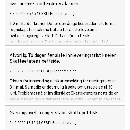
næringslivet milliarder av kroner.
8.7.2026 07:57:54 CEST
|
Pressemelding
1,2 milliarder kroner. Det er den årlige kostnaden eksterne
regnskapsforetak må betale for å etterleve anti-
hvitvaskingsregelverket. Det anslår en fersk
masteravhandling. Omfanget av regelverket er blitt så
krevende at det er på overtid å se på forenklingsmuligheter,
mener Rune Aale-Hansen, administrerende direktør i
Alvorlig: To dager før siste innleveringsfrist kneler
Regnskap Norge.
Skatteetatens nettside.
29.6.2026 09:36:32 CEST
|
Pressemelding
Fristen for innsending av skattemelding for næringslivet er
31. mai. Samtidig er det mulig å søke om utsettelse til 30.
juni. Problemet nå er imidlertid at Skatteetatens nettside er
nede med en rekke tjenester ute av drift – knapt to dager før
den utsatte fristen. - Dette er ugreit. Den siste tiden har vært
krevende for næringslivet i forbindelse med omlegging fra
Næringslivet trenger stabil skattepolitikk
Altinn 2 til Altinn 3. Nå kommer dette på toppen og skaper
24.6.2026 13:52:05 CEST
|
Pressemelding
ytterligere usikkerhet og heft rett før siste frist, sier Rune
Aale-Hansen, adm. direktør i Regnskap Norge.