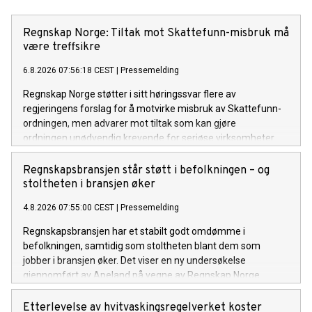
Regnskap Norge: Tiltak mot Skattefunn-misbruk må
være treffsikre
6.8.2026 07:56:18 CEST
|
Pressemelding
Regnskap Norge støtter i sitt høringssvar flere av
regjeringens forslag for å motvirke misbruk av Skattefunn-
ordningen, men advarer mot tiltak som kan gjøre
ordningen unødvendig krevende for seriøse virksomheter.
Regnskapsbransjen står støtt i befolkningen – og
stoltheten i bransjen øker
4.8.2026 07:55:00 CEST
|
Pressemelding
Regnskapsbransjen har et stabilt godt omdømme i
befolkningen, samtidig som stoltheten blant dem som
jobber i bransjen øker. Det viser en ny undersøkelse
gjennomført av Apeland på vegne av Regnskap Norge.
Etterlevelse av hvitvaskingsregelverket koster