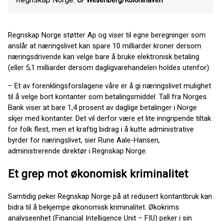
CF Wesenberg/Kolonihaven
Regnskap Norge støtter Ap og viser til egne beregninger som
anslår at næringslivet kan spare 10 milliarder kroner dersom
næringsdrivende kan velge bare å bruke elektronisk betaling
(eller 5,1 milliarder dersom dagligvarehandelen holdes utenfor).
– Et av forenklingsforslagene våre er å gi næringslivet mulighet
til å velge bort kontanter som betalingsmiddel. Tall fra Norges
Bank viser at bare 1,4 prosent av daglige betalinger i Norge
skjer med kontanter. Det vil derfor være et lite inngripende tiltak
for folk flest, men et kraftig bidrag i å kutte administrative
byrder for næringslivet, sier Rune Aale-Hansen,
administrerende direktør i Regnskap Norge.
Et grep mot økonomisk kriminalitet
Samtidig peker Regnskap Norge på at redusert kontantbruk kan
bidra til å bekjempe økonomisk kriminalitet. Økokrims
analyseenhet (Financial Intelligence Unit – FIU) peker i sin