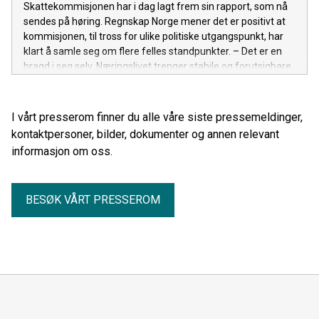
Skattekommisjonen har i dag lagt frem sin rapport, som nå
sendes på høring. Regnskap Norge mener det er positivt at
kommisjonen, til tross for ulike politiske utgangspunkt, har
klart å samle seg om flere felles standpunkter. – Det er en
bragd i seg selv. Næringslivet trenger stabile og forutsigbare
rammebetingelser som står seg over tid og gjennom
regjeringsskifter, sier Rune Aale-Hansen, adm. direktør i
Regnskap Norge.
I vårt presserom finner du alle våre siste pressemeldinger,
kontaktpersoner, bilder, dokumenter og annen relevant
informasjon om oss.
BESØK VÅRT PRESSEROM