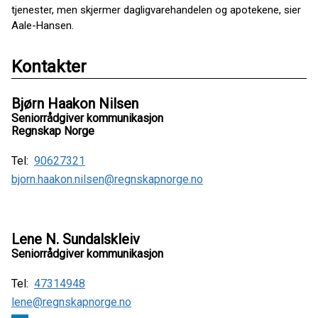
tjenester, men skjermer dagligvarehandelen og apotekene, sier
Aale-Hansen.
Kontakter
Bjørn Haakon Nilsen
Seniorrådgiver kommunikasjon
Regnskap Norge
Tel:
90627321
bjorn.haakon.nilsen@regnskapnorge.no
Lene N. Sundalskleiv
Seniorrådgiver kommunikasjon
Tel:
47314948
lene@regnskapnorge.no