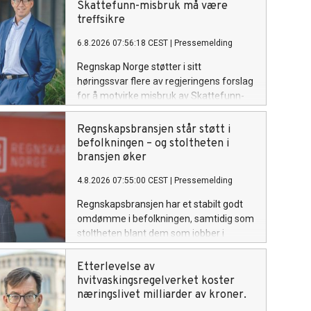
Skattefunn-misbruk må være
treffsikre
6.8.2026 07:56:18 CEST
|
Pressemelding
Regnskap Norge støtter i sitt
høringssvar flere av regjeringens forslag
for å motvirke misbruk av Skattefunn-
ordningen, men advarer mot tiltak som
kan gjøre ordningen unødvendig
Regnskapsbransjen står støtt i
krevende for seriøse virksomheter.
befolkningen – og stoltheten i
bransjen øker
4.8.2026 07:55:00 CEST
|
Pressemelding
Regnskapsbransjen har et stabilt godt
omdømme i befolkningen, samtidig som
stoltheten blant dem som jobber i
bransjen øker. Det viser en ny
undersøkelse gjennomført av Apeland
Etterlevelse av
på vegne av Regnskap Norge.
hvitvaskingsregelverket koster
næringslivet milliarder av kroner.