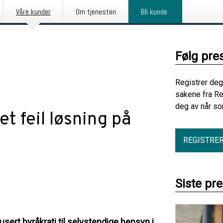
Våre kunder
Om tjenesten
Bli kunde
Følg pre
Registrer deg
sakene fra R
deg av når so
et feil løsning på
REGISTRE
Siste pr
usert byråkrati til selvstendige hensyn i