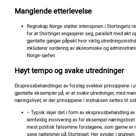
Manglende etterlevelse
Regnskap Norge støtter intensjonen i Stortingets r
for at Stortinget engasjerer seg, parallelt med økt
gjentatte ganger påpekt hvor viktig utredningsinstr
inkluderer vurdering av økonomiske og administrati
Norge-sjefen.
Høyt tempo og svake utredninger
Ekspressbehandlinger av forslag svekker prinsippene i ut
gjentatte eksempler på, er at svake utredninger, med man
næringslivet, er der prinsippene i instruksen settes til si
– Typisk skjer det i form av ekspressbehandling a
lemfeldig involvering av for eksempel næringslivet
mest politisk følsomme forslagene, som gjerne er re
sene nattetimer på Stortinget. Her synder i grunnen a