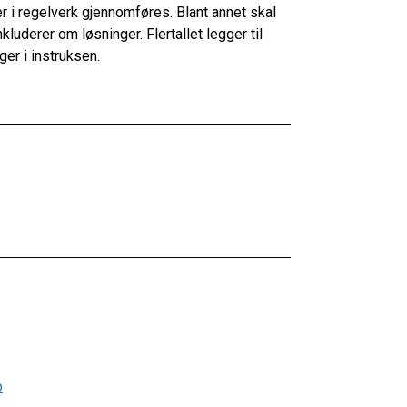
er i regelverk gjennomføres. Blant annet skal
uderer om løsninger. Flertallet legger til
er i instruksen.
o