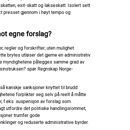
atten, exit-skatt og lakseskatt. Isolert sett
kt presset gjennom i høyt tempo og
mot egne forslag?
 regler og forskrifter; uten mulighet
tte brytes utløser det gjerne en administrativ
kke myndighetene pålegges samme grad av
ngsinstruksen? spør Regnskap Norge-
så kanskje sanksjoner knyttet til brudd
hetene forplikter seg selv på reelt å måtte
er, f.eks. suspensjon av forslag som
agt utfordre det politiske handlingsrommet,
nsjoner trumfer gode
orenklinger og reduserte administrative byrder.