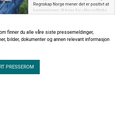
kommer dette på toppen og skaper
Regnskap Norge mener det er positivt at
ytterligere usikkerhet og heft rett før
kommisjonen, til tross for ulike politiske
siste frist, sier Rune Aale-Hansen, adm.
utgangspunkt, har klart å samle seg om
direktør i Regnskap Norge.
flere felles standpunkter. – Det er en
bragd i seg selv. Næringslivet trenger
rom finner du alle våre siste pressemeldinger,
stabile og forutsigbare
er, bilder, dokumenter og annen relevant informasjon
rammebetingelser som står seg over tid
og gjennom regjeringsskifter, sier Rune
Aale-Hansen, adm. direktør i Regnskap
Norge.
RT PRESSEROM