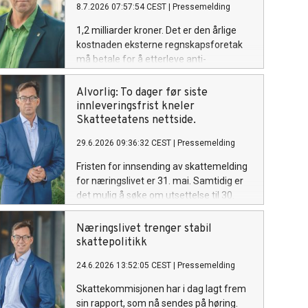
8.7.2026 07:57:54 CEST
|
Pressemelding
1,2 milliarder kroner. Det er den årlige
kostnaden eksterne regnskapsforetak
må betale for å etterleve anti-
hvitvaskingsregelverket. Det anslår en
fersk masteravhandling. Omfanget av
Alvorlig: To dager før siste
regelverket er blitt så krevende at det er
innleveringsfrist kneler
på overtid å se på forenklingsmuligheter,
Skatteetatens nettside.
mener Rune Aale-Hansen,
29.6.2026 09:36:32 CEST
|
Pressemelding
administrerende direktør i Regnskap
Norge.
Fristen for innsending av skattemelding
for næringslivet er 31. mai. Samtidig er
det mulig å søke om utsettelse til 30.
juni. Problemet nå er imidlertid at
Skatteetatens nettside er nede med en
Næringslivet trenger stabil
rekke tjenester ute av drift – knapt to
skattepolitikk
dager før den utsatte fristen. - Dette er
24.6.2026 13:52:05 CEST
|
Pressemelding
ugreit. Den siste tiden har vært krevende
for næringslivet i forbindelse med
Skattekommisjonen har i dag lagt frem
omlegging fra Altinn 2 til Altinn 3. Nå
sin rapport, som nå sendes på høring.