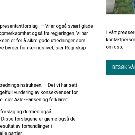
epresentantforslag. – Vi er også svært glade
I vårt presse
 oppmerksomhet også fra regjeringen. Vi har
kontaktperson
uksen er for å sikre gode utredninger som
om oss.
ve byrder for næringslivet, sier Regnskap
BESØK VÅ
redningsinstruksen. – Det vi har sett
gelfull vurdering av konsekvenser for
de, sier Aale-Hansen og forklarer:
v forslag og dermed også
. Disse forslagene er gjerne også de
sultat av forhandlinger i
lle partier,