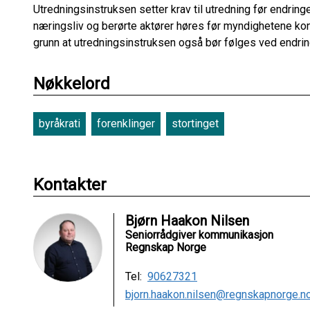
Utredningsinstruksen setter krav til utredning før endring
næringsliv og berørte aktører høres før myndighetene konkl
grunn at utredningsinstruksen også bør følges ved endring
Nøkkelord
byråkrati
forenklinger
stortinget
Kontakter
Bjørn Haakon Nilsen
Seniorrådgiver kommunikasjon
Regnskap Norge
Tel:
90627321
bjorn.haakon.nilsen@regnskapnorge.n