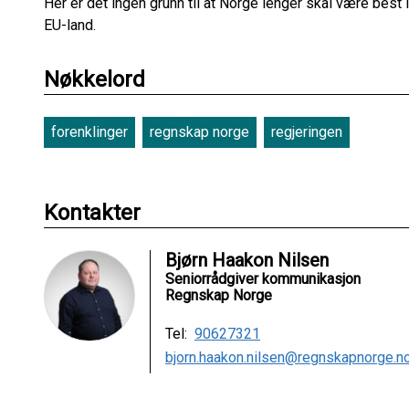
Her er det ingen grunn til at Norge lenger skal være best
EU-land.
Nøkkelord
forenklinger
regnskap norge
regjeringen
Kontakter
Bjørn Haakon Nilsen
Seniorrådgiver kommunikasjon
Regnskap Norge
Tel:
90627321
bjorn.haakon.nilsen@regnskapnorge.n