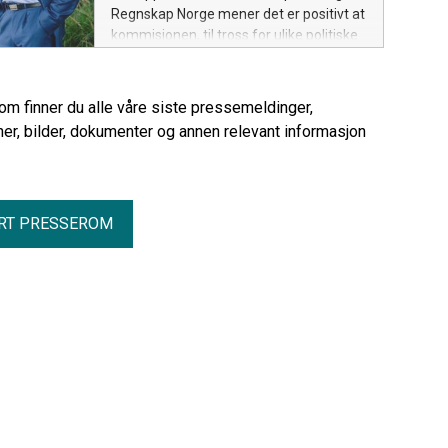
kommer dette på toppen og skaper
Regnskap Norge mener det er positivt at
ytterligere usikkerhet og heft rett før
kommisjonen, til tross for ulike politiske
siste frist, sier Rune Aale-Hansen, adm.
utgangspunkt, har klart å samle seg om
direktør i Regnskap Norge.
flere felles standpunkter. – Det er en
bragd i seg selv. Næringslivet trenger
rom finner du alle våre siste pressemeldinger,
stabile og forutsigbare
er, bilder, dokumenter og annen relevant informasjon
rammebetingelser som står seg over tid
og gjennom regjeringsskifter, sier Rune
Aale-Hansen, adm. direktør i Regnskap
Norge.
RT PRESSEROM