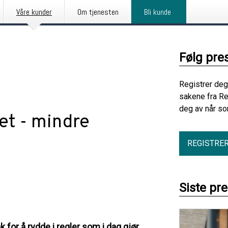
Våre kunder
Om tjenesten
Bli kunde
Følg pre
Registrer deg
sakene fra R
deg av når so
et - mindre
REGISTRE
Siste pr
k for å rydde i regler som i dag gjør