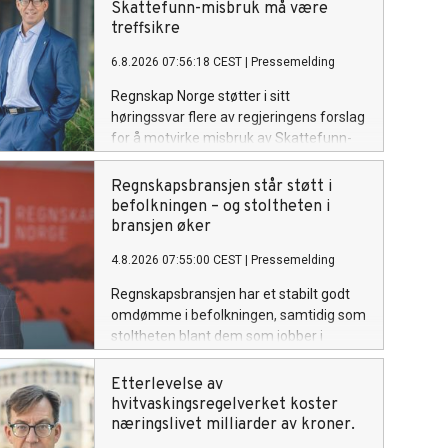
Skattefunn-misbruk må være
treffsikre
6.8.2026 07:56:18 CEST
|
Pressemelding
Regnskap Norge støtter i sitt
høringssvar flere av regjeringens forslag
for å motvirke misbruk av Skattefunn-
ordningen, men advarer mot tiltak som
kan gjøre ordningen unødvendig
Regnskapsbransjen står støtt i
krevende for seriøse virksomheter.
befolkningen – og stoltheten i
bransjen øker
4.8.2026 07:55:00 CEST
|
Pressemelding
Regnskapsbransjen har et stabilt godt
omdømme i befolkningen, samtidig som
stoltheten blant dem som jobber i
bransjen øker. Det viser en ny
undersøkelse gjennomført av Apeland
Etterlevelse av
på vegne av Regnskap Norge.
hvitvaskingsregelverket koster
næringslivet milliarder av kroner.