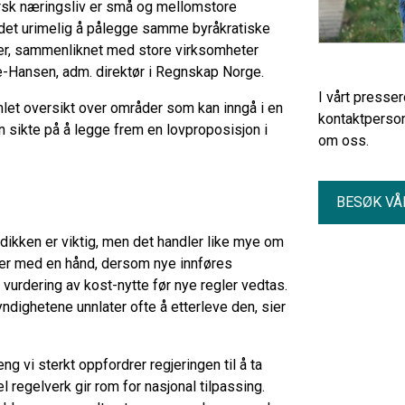
orsk næringsliv er små og mellomstore
r det urimelig å pålegge samme byråkratiske
r, sammenliknet med store virksomheter
le-Hansen, adm. direktør i Regnskap Norge.
I vårt presse
let oversikt over områder som kan inngå i en
kontaktperson
n sikte på å legge frem en lovproposisjon i
om oss.
BESØK VÅ
dikken er viktig, men det handler like mye om
yrder med en hånd, dersom nye innføres
vurdering av kost-nytte før nye regler vedtas.
ndighetene unnlater ofte å etterleve den, sier
g vi sterkt oppfordrer regjeringen til å ta
 regelverk gir rom for nasjonal tilpassing.