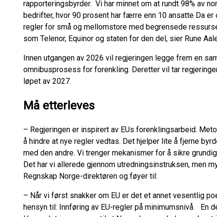
rapporteringsbyrder. Vi har minnet om at rundt 98% av n
bedrifter, hvor 90 prosent har færre enn 10 ansatte Da e
regler for små og mellomstore med begrensede ressurse
som Telenor, Equinor og staten for den del, sier Rune Aa
Innen utgangen av 2026 vil regjeringen legge frem en sam
omnibusprosess for forenkling. Deretter vil tar regjeringe
løpet av 2027.
Må etterleves
– Regjeringen er inspirert av EUs forenklingsarbeid. Meto
å hindre at nye regler vedtas. Det hjelper lite å fjerne b
med den andre. Vi trenger mekanismer for å sikre grundig 
Det har vi allerede gjennom utredningsinstruksen, men my
Regnskap Norge-direktøren og føyer til:
– Når vi først snakker om EU er det et annet vesentlig poen
hensyn til: Innføring av EU-regler på minimumsnivå. En del