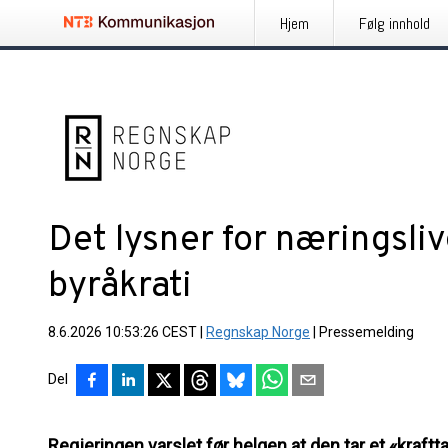
Hjem
Følg innhold
Det lysner for næringsliv
byråkrati
8.6.2026 10:53:26 CEST
|
Regnskap Norge
|
Pressemelding
Del
Regjeringen varslet før helgen at den tar et «kraftta