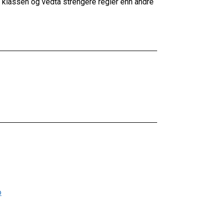
 i klassen og vedta strengere regler enn andre
o