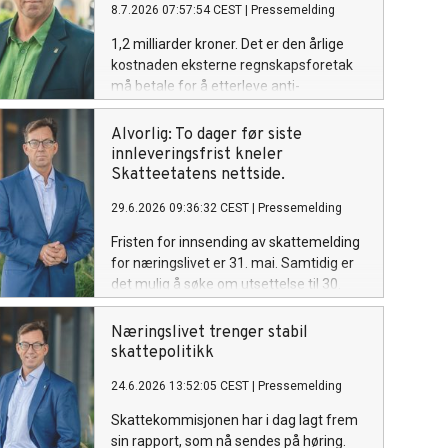
8.7.2026 07:57:54 CEST
|
Pressemelding
1,2 milliarder kroner. Det er den årlige
kostnaden eksterne regnskapsforetak
må betale for å etterleve anti-
hvitvaskingsregelverket. Det anslår en
fersk masteravhandling. Omfanget av
Alvorlig: To dager før siste
regelverket er blitt så krevende at det er
innleveringsfrist kneler
på overtid å se på forenklingsmuligheter,
Skatteetatens nettside.
mener Rune Aale-Hansen,
29.6.2026 09:36:32 CEST
|
Pressemelding
administrerende direktør i Regnskap
Norge.
Fristen for innsending av skattemelding
for næringslivet er 31. mai. Samtidig er
det mulig å søke om utsettelse til 30.
juni. Problemet nå er imidlertid at
Skatteetatens nettside er nede med en
Næringslivet trenger stabil
rekke tjenester ute av drift – knapt to
skattepolitikk
dager før den utsatte fristen. - Dette er
24.6.2026 13:52:05 CEST
|
Pressemelding
ugreit. Den siste tiden har vært krevende
for næringslivet i forbindelse med
Skattekommisjonen har i dag lagt frem
omlegging fra Altinn 2 til Altinn 3. Nå
sin rapport, som nå sendes på høring.