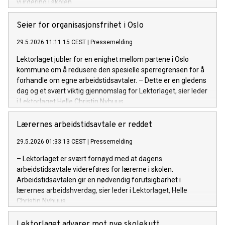
vurdering i skolen.
Seier for organisasjonsfrihet i Oslo
29.5.2026 11:11:15 CEST
|
Pressemelding
Lektorlaget jubler for en enighet mellom partene i Oslo
kommune om å redusere den spesielle sperregrensen for å
forhandle om egne arbeidstidsavtaler. – Dette er en gledens
dag og et svært viktig gjennomslag for Lektorlaget, sier leder
i Lektorlaget Helle Christin Nyhuus.
Lærernes arbeidstidsavtale er reddet
29.5.2026 01:33:13 CEST
|
Pressemelding
– Lektorlaget er svært fornøyd med at dagens
arbeidstidsavtale videreføres for lærerne i skolen.
Arbeidstidsavtalen gir en nødvendig forutsigbarhet i
lærernes arbeidshverdag, sier leder i Lektorlaget, Helle
Christin Nyhuus.
Lektorlaget advarer mot nye skolekutt