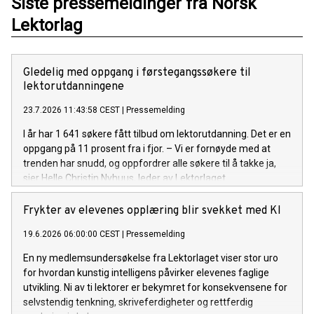
Siste pressemeldinger fra Norsk
Lektorlag
Gledelig med oppgang i førstegangssøkere til
lektorutdanningene
23.7.2026 11:43:58 CEST
|
Pressemelding
I år har 1 641 søkere fått tilbud om lektorutdanning. Det er en
oppgang på 11 prosent fra i fjor. – Vi er fornøyde med at
trenden har snudd, og oppfordrer alle søkere til å takke ja,
sier Helle Christin Nyhuus, leder av Lektorlaget.
Frykter av elevenes opplæring blir svekket med KI
19.6.2026 06:00:00 CEST
|
Pressemelding
En ny medlemsundersøkelse fra Lektorlaget viser stor uro
for hvordan kunstig intelligens påvirker elevenes faglige
utvikling. Ni av ti lektorer er bekymret for konsekvensene for
selvstendig tenkning, skriveferdigheter og rettferdig