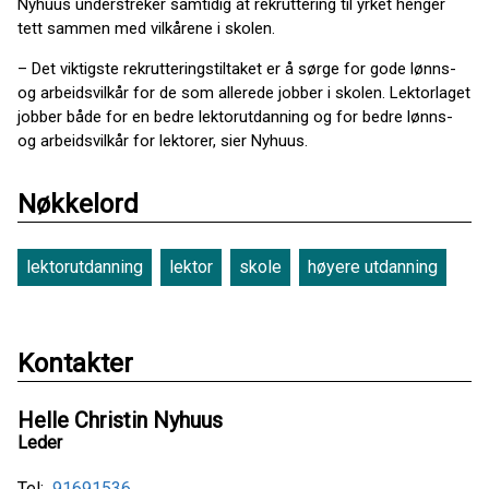
Nyhuus understreker samtidig at rekruttering til yrket henger
tett sammen med vilkårene i skolen.
– Det viktigste rekrutteringstiltaket er å sørge for gode lønns-
og arbeidsvilkår for de som allerede jobber i skolen. Lektorlaget
jobber både for en bedre lektorutdanning og for bedre lønns-
og arbeidsvilkår for lektorer, sier Nyhuus.
Nøkkelord
lektorutdanning
lektor
skole
høyere utdanning
Kontakter
Helle Christin Nyhuus
Leder
Tel:
91691536