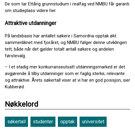
De som tar Ettårig grunnstudium i realfag ved NMBU får garanti
om studieplass videre her.
Attraktive utdanninger
På landsbasis har antallet søkere i Samordna opptak økt
sammenliknet med fjoråret, og NMBU følger denne utviklingen
tett, både når det gjelder totalt antall søkere og andelen
førstevalg.
– I et stadig mer konkurranseutsatt utdanningsmarked er det
avgjørende å tilby utdanninger som er faglig sterke, relevante
og attraktive. Årets søkertall viser at vi har en god posisjon, sier
Kubberød.
Nøkkelord
søkertall
studenter
opptak
universitet