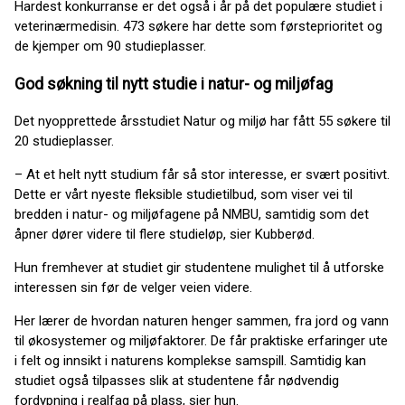
Hardest konkurranse er det også i år på det populære studiet i
veterinærmedisin. 473 søkere har dette som førsteprioritet og
de kjemper om 90 studieplasser.
God søkning til nytt studie i natur- og miljøfag
Det nyopprettede årsstudiet Natur og miljø har fått 55 søkere til
20 studieplasser.
– At et helt nytt studium får så stor interesse, er svært positivt.
Dette er vårt nyeste fleksible studietilbud, som viser vei til
bredden i natur- og miljøfagene på NMBU, samtidig som det
åpner dører videre til flere studieløp, sier Kubberød.
Hun fremhever at studiet gir studentene mulighet til å utforske
interessen sin før de velger veien videre.
Her lærer de hvordan naturen henger sammen, fra jord og vann
til økosystemer og miljøfaktorer. De får praktiske erfaringer ute
i felt og innsikt i naturens komplekse samspill. Samtidig kan
studiet også tilpasses slik at studentene får nødvendig
fordypning i realfag på plass, sier hun.