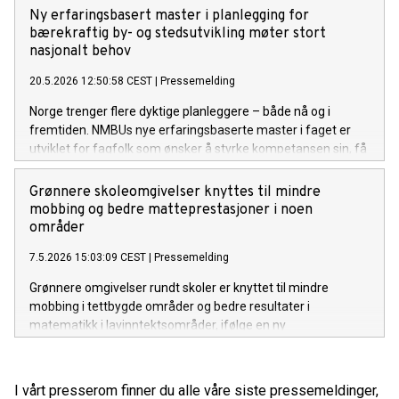
Ny erfaringsbasert master i planlegging for
bærekraftig by- og stedsutvikling møter stort
nasjonalt behov
20.5.2026 12:50:58 CEST
|
Pressemelding
Norge trenger flere dyktige planleggere – både nå og i
fremtiden. NMBUs nye erfaringsbaserte master i faget er
utviklet for fagfolk som ønsker å styrke kompetansen sin, få
faglig påfyll og ta karrieren et steg videre.
Grønnere skoleomgivelser knyttes til mindre
mobbing og bedre matteprestasjoner i noen
områder
7.5.2026 15:03:09 CEST
|
Pressemelding
Grønnere omgivelser rundt skoler er knyttet til mindre
mobbing i tettbygde områder og bedre resultater i
matematikk i lavinntektsområder, ifølge en ny
landsdekkende norsk studie som omfatter nesten hele
grunnskolen.
I vårt presserom finner du alle våre siste pressemeldinger,