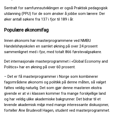
Sentralt for samfunnsutviklingen er også Praktisk pedagogisk
utdanning (PPU) for de som ønsker å jobbe som lærere: Der
øker antall søkere fra 137 i fjor til 189 i år.
Populære økonomifag
Innen økonomi har masterprogrammene ved NMBU
Handelshøyskolen en samlet økning på over 24 prosent
sammenlignet med i fjor, med totalt 866 førstevalgsøkere.
Det internasjonale masterprogrammet i «Global Economy and
Politics» har en økning på over 60 prosent.
– Det er få masterprogrammer i Norge som kombinerer
fagområdene økonomi og politikk på denne måten, så valget
føltes veldig naturlig. Det som gjør denne masteren ekstra
givende er at vi i klassen kommer fra mange forskjellige land
og har veldig ulike akademiske bakgrunner. Det bidrar til et
levende akademisk miljø med mange interessante diskusjoner,
forteller Ane Brudevoll Hagen, student ved masterprogrammet.