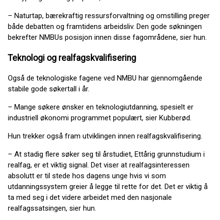
– Naturtap, bærekraftig ressursforvaltning og omstilling preger
både debatten og framtidens arbeidsliv. Den gode søkningen
bekrefter NMBUs posisjon innen disse fagområdene, sier hun.
Teknologi og realfagskvalifisering
Også de teknologiske fagene ved NMBU har gjennomgående
stabile gode søkertall i år.
– Mange søkere ønsker en teknologiutdanning, spesielt er
industriell økonomi programmet populært, sier Kubberød.
Hun trekker også fram utviklingen innen realfagskvalifisering.
– At stadig flere søker seg til årstudiet, Ettårig grunnstudium i
realfag, er et viktig signal. Det viser at realfagsinteressen
absolutt er til stede hos dagens unge hvis vi som
utdanningssystem greier å legge til rette for det. Det er viktig å
ta med seg i det videre arbeidet med den nasjonale
realfagssatsingen, sier hun.