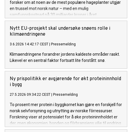
forsker om at noen av de mest populære hageplanter utgjør
en trussel mot norsk natur – med en mulig
samfunnskostnad på 30 milliarder kroner i året.
Nytt EU-prosjekt skal undersøke snøens rolle i
klimaendringene
3.6.2026 14:42:17 CEST
|
Pressemelding
Klimaendringene forandrer jordens kaldeste områder raskt.
Likevel er en sentral faktor fortsatt lite forstått: snø.
Ny prispolitikk er avgjørende for økt proteininnhold
i bygg
27.5.2026 09:34:22 CEST
|
Pressemelding
To prosent mer protein i byggkornet kan gjøre en forskjell for
norsk selvforsyning og utnytting av norske fôrressurser.
Forskning viser at potensialet for å øke proteininnholdet er
der, men økonomien, bonden og fôrbransjens vilje til endring
er avgjørende.