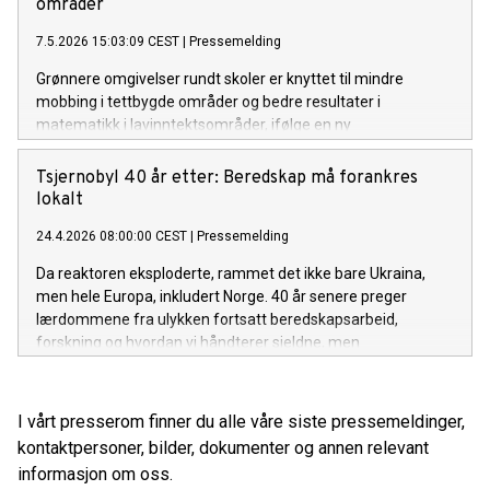
områder
7.5.2026 15:03:09 CEST
|
Pressemelding
Grønnere omgivelser rundt skoler er knyttet til mindre
mobbing i tettbygde områder og bedre resultater i
matematikk i lavinntektsområder, ifølge en ny
landsdekkende norsk studie som omfatter nesten hele
grunnskolen.
Tsjernobyl 40 år etter: Beredskap må forankres
lokalt
24.4.2026 08:00:00 CEST
|
Pressemelding
Da reaktoren eksploderte, rammet det ikke bare Ukraina,
men hele Europa, inkludert Norge. 40 år senere preger
lærdommene fra ulykken fortsatt beredskapsarbeid,
forskning og hvordan vi håndterer sjeldne, men
høykonsekvente hendelser i samfunnet.
I vårt presserom finner du alle våre siste pressemeldinger,
kontaktpersoner, bilder, dokumenter og annen relevant
informasjon om oss.