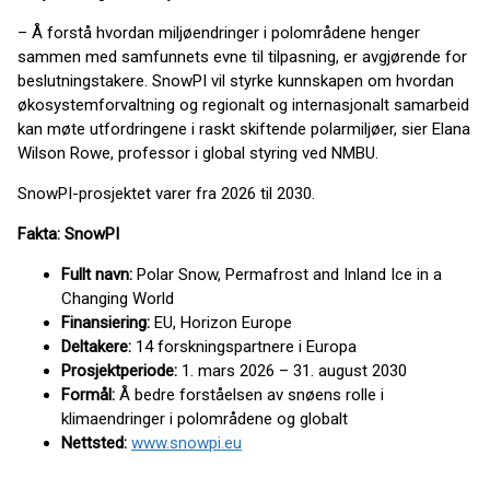
– Å forstå hvordan miljøendringer i polområdene henger
sammen med samfunnets evne til tilpasning, er avgjørende for
beslutningstakere. SnowPI vil styrke kunnskapen om hvordan
økosystemforvaltning og regionalt og internasjonalt samarbeid
kan møte utfordringene i raskt skiftende polarmiljøer, sier Elana
Wilson Rowe, professor i global styring ved NMBU.
SnowPI-prosjektet varer fra 2026 til 2030.
Fakta: SnowPI
Fullt navn:
Polar Snow, Permafrost and Inland Ice in a
Changing World
Finansiering:
EU, Horizon Europe
Deltakere:
14 forskningspartnere i Europa
Prosjektperiode:
1. mars 2026 – 31. august 2030
Formål:
Å bedre forståelsen av snøens rolle i
klimaendringer i polområdene og globalt
Nettsted:
www.snowpi.eu