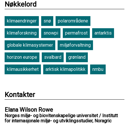
Nøkkelord
klimaendringer
snø
polarområdene
klimaforskning
snowpi
permafrost
antarktis
globale klimasystemer
miljøforvaltning
horizon europe
svalbard
grønland
klimausikkerhet
arktisk klimapolitikk
nmbu
Kontakter
Elana Wilson Rowe
Norges miljø- og biovitenskapelige universitet / Institutt
for internasjonale miljø- og utviklingsstudier, Noragric