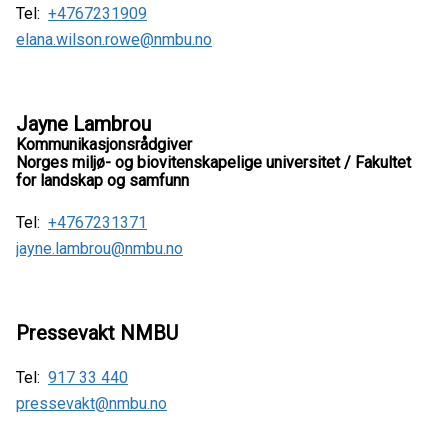
Tel:
+4767231909
elana.wilson.rowe@nmbu.no
Jayne Lambrou
Kommunikasjonsrådgiver
Norges miljø- og biovitenskapelige universitet / Fakultet
for landskap og samfunn
Tel:
+4767231371
jayne.lambrou@nmbu.no
Pressevakt NMBU
Tel:
917 33 440
pressevakt@nmbu.no