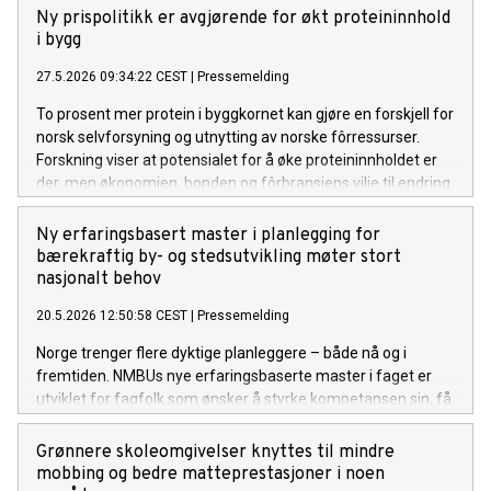
Ny prispolitikk er avgjørende for økt proteininnhold
i bygg
27.5.2026 09:34:22 CEST
|
Pressemelding
To prosent mer protein i byggkornet kan gjøre en forskjell for
norsk selvforsyning og utnytting av norske fôrressurser.
Forskning viser at potensialet for å øke proteininnholdet er
der, men økonomien, bonden og fôrbransjens vilje til endring
er avgjørende.
Ny erfaringsbasert master i planlegging for
bærekraftig by- og stedsutvikling møter stort
nasjonalt behov
20.5.2026 12:50:58 CEST
|
Pressemelding
Norge trenger flere dyktige planleggere – både nå og i
fremtiden. NMBUs nye erfaringsbaserte master i faget er
utviklet for fagfolk som ønsker å styrke kompetansen sin, få
faglig påfyll og ta karrieren et steg videre.
Grønnere skoleomgivelser knyttes til mindre
mobbing og bedre matteprestasjoner i noen