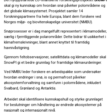
Det nyoppstartede EU-finansierte forskningsprosjektet
SnowPI
skal gi ny kunnskap om hvordan snø påvirker polområdene og
det globale klimasystemet. Prosjektet samler 14
forskningspartnere fra hele Europa, blant dem forskere ved
Norges miljø- og biovitenskapelige universitet (NMBU).
Snøprosesser er i dag mangelfullt representert i klimamodeller,
særlig i fjerntliggende polarområder. Dette bidrar til usikkerhet i
klimafremskrivninger, blant annet knyttet til framtidig
havnivåstigning.
Gjennom feltobservasjoner, satellittdata og klimamodeller skal
SnowPI gi et bedre grunnlag for framtidige klimavurderinger.
Ved NMBU leder forskere en arbeidspakke som undersøker
hvordan endringer i snø, is og permafrost påvirker
økosystemforvaltning og samfunn i polområdene, inkludert
Svalbard, Grønland og Antarktis.
Arbeidet skal identifisere kunnskapshull og styrke grunnlaget
for beslutninger om håndtering av endrede økosystemer på
nasjonalt og internasjonalt nivå.