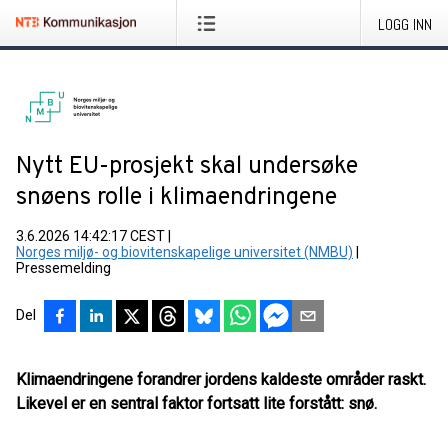
LOGG INN
Nytt EU-prosjekt skal undersøke
snøens rolle i klimaendringene
3.6.2026 14:42:17 CEST
|
Norges miljø- og biovitenskapelige universitet (NMBU)
|
Pressemelding
Del
Klimaendringene forandrer jordens kaldeste områder raskt.
Likevel er en sentral faktor fortsatt lite forstått: snø.