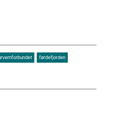
urvernforbundet
førdefjorden