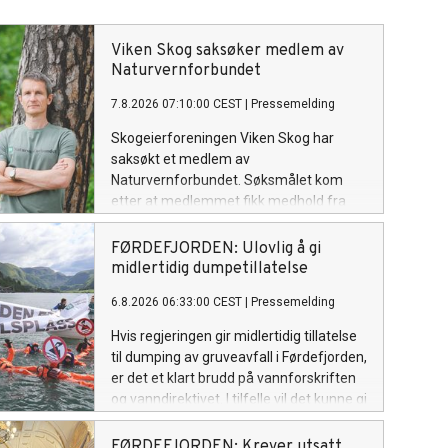
Viken Skog saksøker medlem av
Naturvernforbundet
7.8.2026 07:10:00 CEST
|
Pressemelding
Skogeierforeningen Viken Skog har
saksøkt et medlem av
Naturvernforbundet. Søksmålet kom
etter at medlemmet fikk medhold fra
Miljøklagenemnda om innsyn i rapporter
fra befaring av tiurleiker foretatt av
FØRDEFJORDEN: Ulovlig å gi
biologer på oppdrag fra selskapet.
midlertidig dumpetillatelse
6.8.2026 06:33:00 CEST
|
Pressemelding
Hvis regjeringen gir midlertidig tillatelse
til dumping av gruveavfall i Førdefjorden,
er det et klart brudd på vannforskriften
og vanndirektivet. I tilfelle vil det kunne gi
grunnlag for et nytt søksmål, skriver
miljøorganisasjonene i sin
FØRDEFJORDEN: Krever utsatt