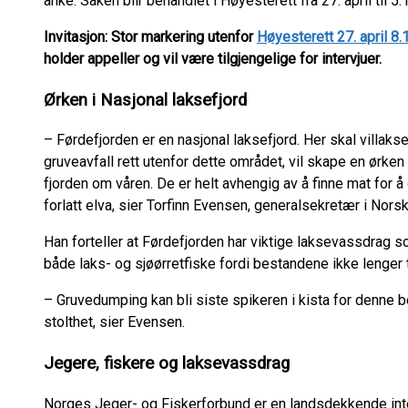
anke. Saken blir behandlet i Høyesterett fra 27. april til 5. 
Invitasjon: Stor markering utenfor
Høyesterett 27. april 8.
holder appeller og vil være tilgjengelige for intervjuer.
Ørken i Nasjonal laksefjord
– Førdefjorden er en nasjonal laksefjord. Her skal villaks
gruveavfall rett utenfor dette området, vil skape en ørke
fjorden om våren. De er helt avhengig av å finne mat for å 
forlatt elva, sier Torfinn Evensen, generalsekretær i Nors
Han forteller at Førdefjorden har viktige laksevassdrag s
både laks- og sjøørretfiske fordi bestandene ikke lenger tå
– Gruvedumping kan bli siste spikeren i kista for denne 
stolthet, sier Evensen.
Jegere, fiskere og laksevassdrag
Norges Jeger- og Fiskerforbund er en landsdekkende int