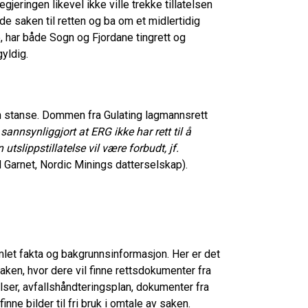
egjeringen likevel ikke ville trekke tillatelsen
de saken til retten og ba om et midlertidig
 har både Sogn og Fjordane tingrett og
gyldig.
n stanse. Dommen fra Gulating lagmannsrett
annsynliggjort at ERG ikke har rett til å
utslippstillatelse vil være forbudt, jf.
 Garnet, Nordic Minings datterselskap).
amlet fakta og bakgrunnsinformasjon. Her er det
ken, hvor dere vil finne rettsdokumenter fra
elser, avfallshåndteringsplan, dokumenter fra
ne bilder til fri bruk i omtale av saken.