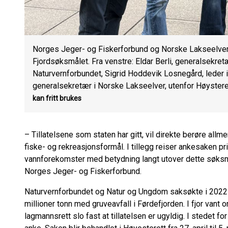
Norges Jeger- og Fiskerforbund og Norske Lakseelver 
Fjordsøksmålet. Fra venstre: Eldar Berli, generalsekretæ
Naturvernforbundet, Sigrid Hoddevik Losnegård, leder 
generalsekretær i Norske Lakseelver, utenfor Høysteret
kan fritt brukes
– Tillatelsene som staten har gitt, vil direkte berøre allm
fiske- og rekreasjonsformål. I tillegg reiser ankesaken p
vannforekomster med betydning langt utover dette søksmål
Norges Jeger- og Fiskerforbund.
Naturvernforbundet og Natur og Ungdom saksøkte i 2022 st
millioner tonn med gruveavfall i Førdefjorden. I fjor vant 
lagmannsrett slo fast at tillatelsen er ugyldig. I stedet for