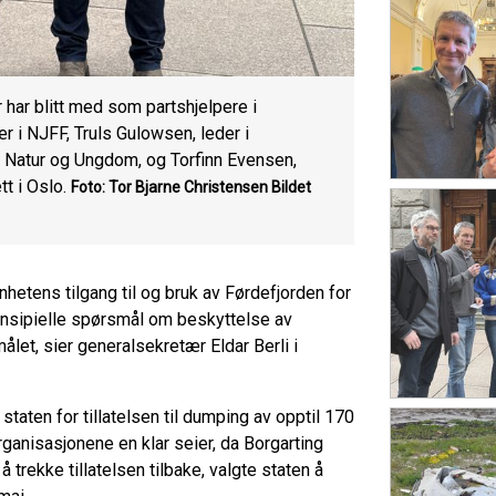
har blitt med som partshjelpere i
r i NJFF, Truls Gulowsen, leder i
i Natur og Ungdom, og Torfinn Evensen,
t i Oslo.
Foto: Tor Bjarne Christensen
Bildet
enhetens tilgang til og bruk av Førdefjorden for
rinsipielle spørsmål om beskyttelse av
et, sier generalsekretær Eldar Berli i
aten for tillatelsen til dumping av opptil 170
organisasjonene en klar seier, da Borgarting
 å trekke tillatelsen tilbake, valgte staten å