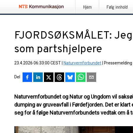
Hjem
Følg innhold
FJORDSØKSMÅLET: Jeger
som partshjelpere
23.4.2026 06:33:00 CEST
|
Naturvernforbundet
|
Pressemelding
Del
Naturvernforbundet og Natur og Ungdom vil saksøke 
dumping av gruveavfall i Førdefjorden. Det er klar
seg for å følge Naturvernforbundets vedtak om å ta