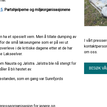
mai.
15
. Partshjelperne og miljøorganisasjonene
en ha et spesielt vern. Men å tillate dumping av
I vårt presse
n for de små lakseungene som er på vei ut
kontaktperson
overleve i de kritiske dagene etter at de har
om oss.
ke Lakseelver.
om Nausta og Jølstra. Jølstra ble nå stengt for
BESØK VÅ
ler å bli høstet av.
bestanden, som en gang var Sunnfjords
eresseorganisasjon for jegere og