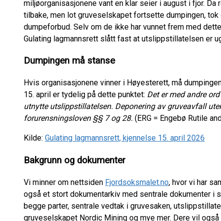
miljøorganisasjonene vant en klar seier i august i fjor. Da r
tilbake, men lot gruveselskapet fortsette dumpingen, tok 
dumpeforbud. Selv om de ikke har vunnet frem med dette,
Gulating lagmannsrett slått fast at utslippstillatelsen er u
Dumpingen må stanse
Hvis organisasjonene vinner i Høyesterett, må dumpinge
15. april er tydelig på dette punktet:
Det er med andre ord s
utnytte utslippstillatelsen. Deponering av gruveavfall uten 
forurensningsloven §§ 7 og 28.
(ERG = Engebø Rutile and
Kilde:
Gulating lagmannsrett, kjennelse 15. april 2026
Bakgrunn og dokumenter
Vi minner om nettsiden
Fjordsoksmalet.no
, hvor vi har s
også et stort dokumentarkiv med sentrale dokumenter i sa
begge parter, sentrale vedtak i gruvesaken, utslippstillat
gruveselskapet Nordic Mining og mye mer. Dere vil også fin