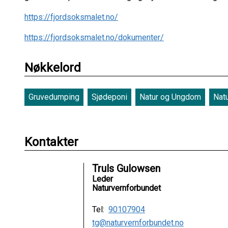
https://fjordsoksmalet.no/
https://fjordsoksmalet.no/dokumenter/
Nøkkelord
Gruvedumping
Sjødeponi
Natur og Ungdom
Nat
Kontakter
Truls Gulowsen
Leder
Naturvernforbundet
Tel:
90107904
tg@naturvernforbundet.no