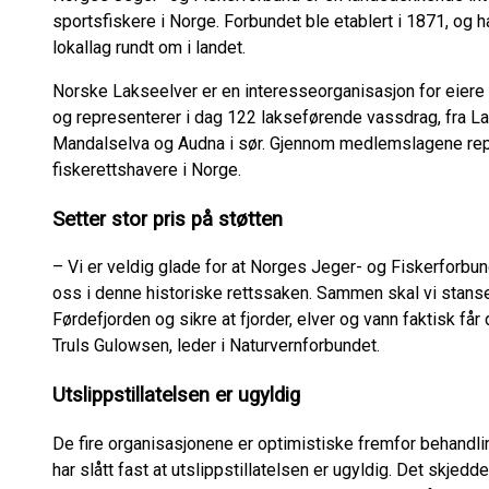
sportsfiskere i Norge. Forbundet ble etablert i 1871, og
lokallag rundt om i landet.
Norske Lakseelver er en interesseorganisasjon for eiere 
og representerer i dag 122 lakseførende vassdrag, fra Lak
Mandalselva og Audna i sør. Gjennom medlemslagene rep
fiskerettshavere i Norge.
Setter stor pris på støtten
– Vi er veldig glade for at Norges Jeger- og Fiskerfor
oss i denne historiske rettssaken. Sammen skal vi stanse
Førdefjorden og sikre at fjorder, elver og vann faktisk får
Truls Gulowsen, leder i Naturvernforbundet.
Utslippstillatelsen er ugyldig
De fire organisasjonene er optimistiske fremfor behandli
har slått fast at utslippstillatelsen er ugyldig. Det skjedd