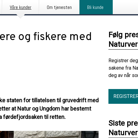
Våre kunder
Om tjenesten
Bli kunde
e og fiskere med
Følg pre
Naturve
Registrer deg
sakene fra Na
deg av når so
REGISTRE
staten for tillatelsen til gruvedrift med
t etter at Natur og Ungdom har bestemt
 førdefjordsaken til retten.
Siste pr
Naturve