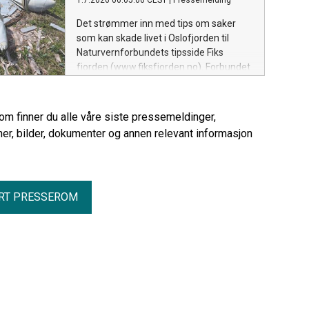
1.7.2026 06:05:00 CEST
|
Pressemelding
Det strømmer inn med tips om saker
som kan skade livet i Oslofjorden til
Naturvernforbundets tipsside Fiks
fjorden (www.fiksfjorden.no). Forbundet
har fått hele 187 tips om tjuvfiske,
utslipp, forsøpling, trusler mot dyreliv og
naturinngrep. 58 av sakene er allerede
rom finner du alle våre siste pressemeldinger,
løst.
er, bilder, dokumenter og annen relevant informasjon
RT PRESSEROM