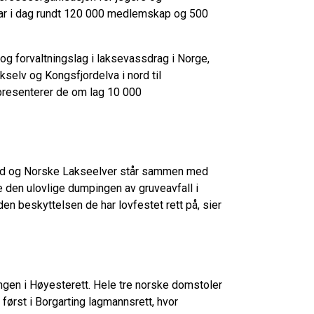
 har i dag rundt 120 000 medlemskap og 500
og forvaltningslag i laksevassdrag i Norge,
selv og Kongsfjordelva i nord til
resenterer de om lag 10 000
bund og Norske Lakseelver står sammen med
 den ulovlige dumpingen av gruveavfall i
 den beskyttelsen de har lovfestet rett på, sier
ngen i Høyesterett. Hele tre norske domstoler
e først i Borgarting lagmannsrett, hvor