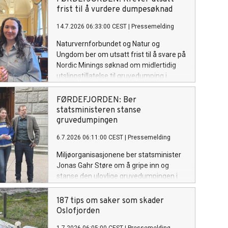
høringsuttalelse til gruveselskapet
frist til å vurdere dumpesøknad
Nordic Minings søknad om
14.7.2026 06:33:00 CEST
|
Pressemelding
dumpetillatelse.
Naturvernforbundet og Natur og
Ungdom ber om utsatt frist til å svare på
Nordic Minings søknad om midlertidig
utslippstillatelse til gruvedumping i
Førdefjorden. Regjeringen har ennå ikke
svart på om fristen blir utsatt.
FØRDEFJORDEN: Ber
statsministeren stanse
gruvedumpingen
6.7.2026 06:11:00 CEST
|
Pressemelding
Miljøorganisasjonene ber statsminister
Jonas Gahr Støre om å gripe inn og
stanse den ulovlige gruvedumpingen i
Førdefjorden. I et brev til
statsministerens kontor krever de at de
187 tips om saker som skader
ugyldige tillatelsene kalles tilbake.
Oslofjorden