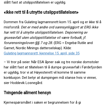
slått fast at utslippstillatelsen er ugyldig.
«Ikke rett til å utnytte utslippstillatelsen»
Dommen fra Gulating lagmannsrett kom 15. april og er ikke til å
misforstå:
Det er med andre ord sannsynliggjort at ERG ikke
har rett til å utnytte utslippstillatelsen. Deponering av
gruveavfall uten utslippstillatelse vil være forbudt, jf.
forurensningsloven §§ 7 og 28.
(ERG = Engebø Rutile and
Garnet, Nordic Minings datterselskap). Kilde:
Gulating lagmannsrett, kjennelse 15. april, side 35
– Vi tror på seier. Når ESA åpner sak og tre norske domstoler
har slått fast at tillatelsen til å dumpe gruveavfall i Førdefjorden
er ugyldig, tror vi at Høyesterett vil komme til samme
konklusjon. Det betyr at dumpingen må stanse hvis vi vinner,
sier Hoddevik Losnegård.
Tvingende allment hensyn
Kjernespørsmålet i saken er begrunnelsen for å gi