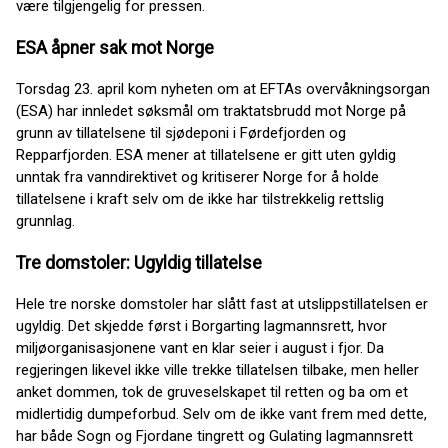
være tilgjengelig for pressen.
ESA åpner sak mot Norge
Torsdag 23. april kom nyheten om at EFTAs overvåkningsorgan
(ESA) har innledet søksmål om traktatsbrudd mot Norge på
grunn av tillatelsene til sjødeponi i Førdefjorden og
Repparfjorden. ESA mener at tillatelsene er gitt uten gyldig
unntak fra vanndirektivet og kritiserer Norge for å holde
tillatelsene i kraft selv om de ikke har tilstrekkelig rettslig
grunnlag.
Tre domstoler: Ugyldig tillatelse
Hele tre norske domstoler har slått fast at utslippstillatelsen er
ugyldig. Det skjedde først i Borgarting lagmannsrett, hvor
miljøorganisasjonene vant en klar seier i august i fjor. Da
regjeringen likevel ikke ville trekke tillatelsen tilbake, men heller
anket dommen, tok de gruveselskapet til retten og ba om et
midlertidig dumpeforbud. Selv om de ikke vant frem med dette,
har både Sogn og Fjordane tingrett og Gulating lagmannsrett