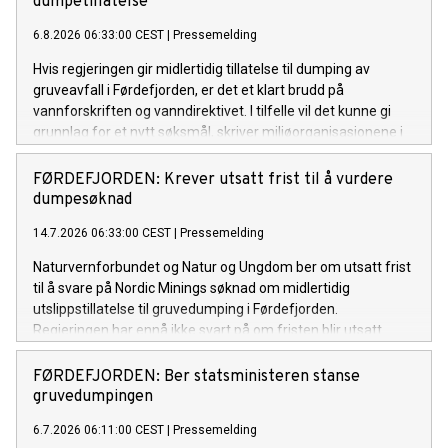
dumpetillatelse
6.8.2026 06:33:00 CEST
|
Pressemelding
Hvis regjeringen gir midlertidig tillatelse til dumping av
gruveavfall i Førdefjorden, er det et klart brudd på
vannforskriften og vanndirektivet. I tilfelle vil det kunne gi
grunnlag for et nytt søksmål, skriver miljøorganisasjonene i
sin høringsuttalelse til gruveselskapet Nordic Minings søknad
om dumpetillatelse.
FØRDEFJORDEN: Krever utsatt frist til å vurdere
dumpesøknad
14.7.2026 06:33:00 CEST
|
Pressemelding
Naturvernforbundet og Natur og Ungdom ber om utsatt frist
til å svare på Nordic Minings søknad om midlertidig
utslippstillatelse til gruvedumping i Førdefjorden.
Regjeringen har ennå ikke svart på om fristen blir utsatt.
FØRDEFJORDEN: Ber statsministeren stanse
gruvedumpingen
6.7.2026 06:11:00 CEST
|
Pressemelding