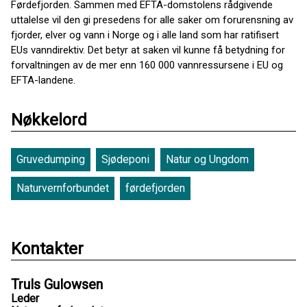
Førdefjorden. Sammen med EFTA-domstolens rådgivende
uttalelse vil den gi presedens for alle saker om forurensning av
fjorder, elver og vann i Norge og i alle land som har ratifisert
EUs vanndirektiv. Det betyr at saken vil kunne få betydning for
forvaltningen av de mer enn 160 000 vannressursene i EU og
EFTA-landene.
Nøkkelord
Gruvedumping
Sjødeponi
Natur og Ungdom
Naturvernforbundet
førdefjorden
Kontakter
Truls Gulowsen
Leder