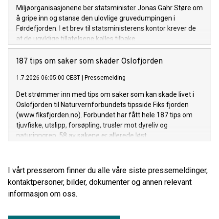
Miljøorganisasjonene ber statsminister Jonas Gahr Støre om
å gripe inn og stanse den ulovlige gruvedumpingen i
Førdefjorden. I et brev til statsministerens kontor krever de
at de ugyldige tillatelsene kalles tilbake.
187 tips om saker som skader Oslofjorden
1.7.2026 06:05:00 CEST
|
Pressemelding
Det strømmer inn med tips om saker som kan skade livet i
Oslofjorden til Naturvernforbundets tipsside Fiks fjorden
(www.fiksfjorden.no). Forbundet har fått hele 187 tips om
tjuvfiske, utslipp, forsøpling, trusler mot dyreliv og
naturinngrep. 58 av sakene er allerede løst.
I vårt presserom finner du alle våre siste pressemeldinger,
kontaktpersoner, bilder, dokumenter og annen relevant
informasjon om oss.