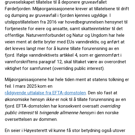
gruveselskapet tillatelse til å deponere gruveavfallet
Førdefjorden. Miljøorganisasjonene krever at tillatelsene til drift
og dumping av gruveavfall i fjorden kjennes ugyldige. I
utslippstillatelsen fra 2016 var hovedbegrunnelsen hensynet til
fortjeneste for eiere og ansatte, samt skatteinntekter til det
offentlige. Naturvernforbundet og Natur og Ungdom har hele
veien ment at dette bryter med EUs vanndirektiv, og anført at
det kreves langt mer for å kunne tillate forurensning av en
fjord. Ifølge vanndirektivets artikkel 4, som er gjennomført i
vannforskriftens paragraf 12, skal tiltaket være av overordnet
viktighet for samfunnet (overriding public interest).
Miljøorganisasjonene har hele tiden ment at statens tolkning er
feil. I mars 2025 kom en
rådgivende uttalalse fra EFTA-domstolen
. Den slo fast at
økonomiske hensyn
ikke
er nok til å tillate forurensning av en
fjord. EFTA-domstolen har konsekvent oversatt
overriding
public interest
til
tvingende allmenne hensyn
i den norske
oversettelsen av dommen.
En seier i Høyesterett vil kunne få stor betydning også utover