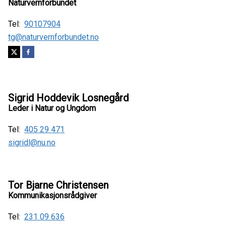
Naturvernforbundet
Tel:
90107904
tg@naturvernforbundet.no
Sigrid Hoddevik Losnegård
Leder i Natur og Ungdom
Tel:
405 29 471
sigridl@nu.no
Tor Bjarne Christensen
Kommunikasjonsrådgiver
Tel:
231 09 636