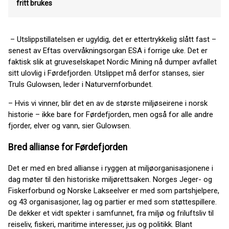
fritt brukes
– Utslippstillatelsen er ugyldig, det er ettertrykkelig slått fast –
senest av Eftas overvåkningsorgan ESA i forrige uke. Det er
faktisk slik at gruveselskapet Nordic Mining nå dumper avfallet
sitt ulovlig i Førdefjorden. Utslippet må derfor stanses, sier
Truls Gulowsen, leder i Naturvernforbundet.
– Hvis vi vinner, blir det en av de største miljøseirene i norsk
historie – ikke bare for Førdefjorden, men også for alle andre
fjorder, elver og vann, sier Gulowsen.
Bred allianse for Førdefjorden
Det er med en bred allianse i ryggen at miljøorganisasjonene i
dag møter til den historiske miljørettsaken. Norges Jeger- og
Fiskerforbund og Norske Lakseelver er med som partshjelpere,
og 43 organisasjoner, lag og partier er med som støttespillere.
De dekker et vidt spekter i samfunnet, fra miljø og friluftsliv til
reiseliv, fiskeri, maritime interesser, jus og politikk. Blant