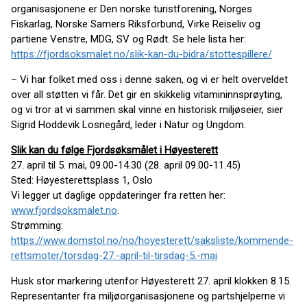
organisasjonene er Den norske turistforening, Norges
Fiskarlag, Norske Samers Riksforbund, Virke Reiseliv og
partiene Venstre, MDG, SV og Rødt. Se hele lista her:
https://fjordsoksmalet.no/slik-kan-du-bidra/stottespillere/
– Vi har folket med oss i denne saken, og vi er helt overveldet
over all støtten vi får. Det gir en skikkelig vitamininnsprøyting,
og vi tror at vi sammen skal vinne en historisk miljøseier, sier
Sigrid Hoddevik Losnegård, leder i Natur og Ungdom.
Slik kan du følge Fjordsøksmålet i Høyesterett
27. april til 5. mai, 09.00-14.30 (28. april 09.00-11.45)
Sted: Høyesterettsplass 1, Oslo
Vi legger ut daglige oppdateringer fra retten her:
www.fjordsoksmalet.no
.
Strømming:
https://www.domstol.no/no/hoyesterett/saksliste/kommende-
rettsmoter/torsdag-27.-april-til-tirsdag-5.-mai
Husk stor markering utenfor Høyesterett 27. april klokken 8.15.
Representanter fra miljøorganisasjonene og partshjelperne vi