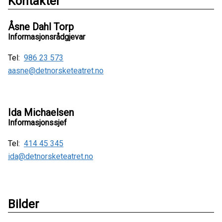
Kontakter
Åsne Dahl Torp
Informasjonsrådgjevar
Tel:
986 23 573
aasne@detnorsketeatret.no
Ida Michaelsen
Informasjonssjef
Tel:
414 45 345
ida@detnorsketeatret.no
Bilder