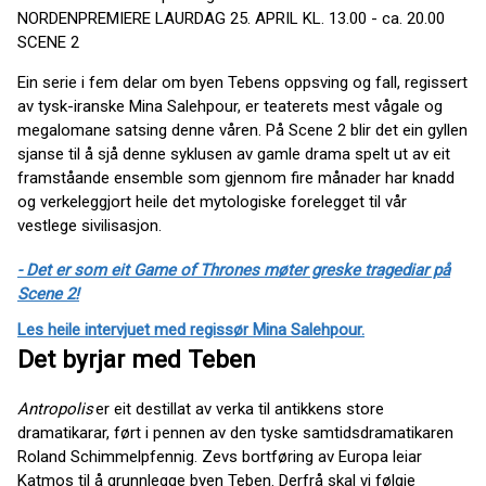
NORDENPREMIERE LAURDAG 25. APRIL KL. 13.00 - ca. 20.00
SCENE 2
Ein serie i fem delar om byen Tebens oppsving og fall, regissert
av tysk-iranske Mina Salehpour, er teaterets mest vågale og
megalomane satsing denne våren. På Scene 2 blir det ein gyllen
sjanse til å sjå denne syklusen av gamle drama spelt ut av eit
framståande ensemble som gjennom fire månader har knadd
og verkeleggjort heile det mytologiske forelegget til vår
vestlege sivilisasjon.
- Det er som eit Game of Thrones møter greske tragediar på
Scene 2!
Les heile intervjuet med regissør Mina Salehpour.
Det byrjar med Teben
Antropolis
er eit destillat av verka til antikkens store
dramatikarar, ført i pennen av den tyske samtidsdramatikaren
Roland Schimmelpfennig. Zevs bortføring av Europa leiar
Katmos til å grunnlegge byen Teben. Derfrå skal vi følgje