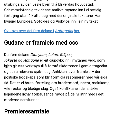
utviklinga av den vesle byen til å bli verdas hovudstad.
Schimmelpfennig tek desse antikke mytane inn i ei notidig
forteljing utan å kvitte seg med dei originale tekstane. Han
byggjer Euripides, Sofokles og Aiskylos inn i ein ny tekst.
Oversyn over dei fem delane i
Antropolis
her.
Gudane er framleis med oss
Dei fem delane
Dionysos, Laios, Ødipus,
Iokaste
og
Antigone
er eit djupdykk inn i mytanes verd, som
igjen gir oss verktøya til å forstå rikdommen i gamle tragediar
og deira relevans sjølv i dag. Antikken lever framleis – dei
politiske bodskapa som blir formidla resonnerer med vår eiga
tid. Det er ei brutal forteljing om brodermord, incest, maktkamp,
ville festar og blodige slag. Også konfliktane i dei antikke
legendene liknar forbausande mykje på dei vi strir med i det
moderne samfunnet.
Premieresamtale