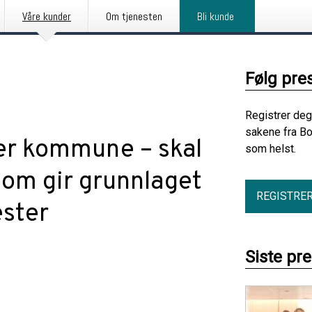
Våre kunder
Om tjenesten
Bli kunde
Følg pre
Registrer deg
sakene fra Bo
nger kommune – skal
som helst.
som gir grunnlaget
REGISTRE
ester
Siste pr