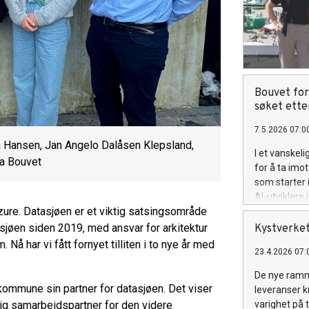
Bouvet for
søket ette
7.5.2026 07:0
ra Hansen, Jan Angelo Dalåsen Klepsland,
I et vanskel
ra Bouvet
for å ta imo
som starter 
AI-utviklere 
ure. Datasjøen er et viktig satsingsområde
sjøen siden 2019, med ansvar for arkitektur
Kystverke
 har vi fått fornyet tilliten i to nye år med
23.4.2026 07:
De nye ramm
 kommune sin partner for datasjøen. Det viser
leveranser k
iktig samarbeidspartner for den videre
varighet på 