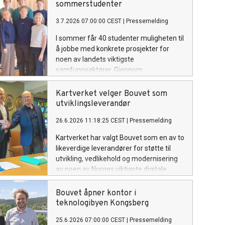
sommerstudenter
3.7.2026 07:00:00 CEST
|
Pressemelding
I sommer får 40 studenter muligheten til
å jobbe med konkrete prosjekter for
noen av landets viktigste
samfunnsaktører. Gjennom
sommerprogrammet får studentene
erfaring fra konsulentlivet og bidrar til
Kartverket velger Bouvet som
verdiskaping for kundene.
utviklingsleverandør
26.6.2026 11:18:25 CEST
|
Pressemelding
Kartverket har valgt Bouvet som en av to
likeverdige leverandører for støtte til
utvikling, vedlikehold og modernisering
av noen av Norges viktigste digitale
fellesløsninger. Avtalen har en varighet
på inntil åtte år og omfatter støtte til
Bouvet åpner kontor i
systemutvikling, rådgivning,
teknologibyen Kongsberg
produktutvikling og større
25.6.2026 07:00:00 CEST
|
Pressemelding
transformasjons- og