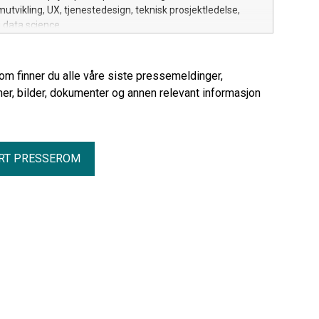
utvikling, UX, tjenestedesign, teknisk prosjektledelse,
g data science.
rom finner du alle våre siste pressemeldinger,
er, bilder, dokumenter og annen relevant informasjon
RT PRESSEROM