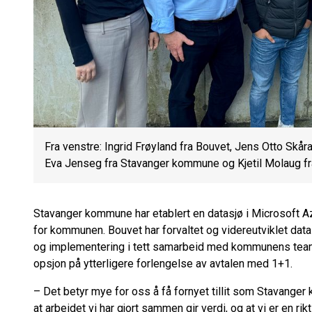
Fra venstre: Ingrid Frøyland fra Bouvet, Jens Otto Skå
Eva Jenseg fra Stavanger kommune og Kjetil Molaug f
Stavanger kommune har etablert en datasjø i Microsoft Az
for kommunen. Bouvet har forvaltet og videreutviklet data
og implementering i tett samarbeid med kommunens team. Nå
opsjon på ytterligere forlengelse av avtalen med 1+1.
– Det betyr mye for oss å få fornyet tillit som Stavanger
at arbeidet vi har gjort sammen gir verdi, og at vi er en r