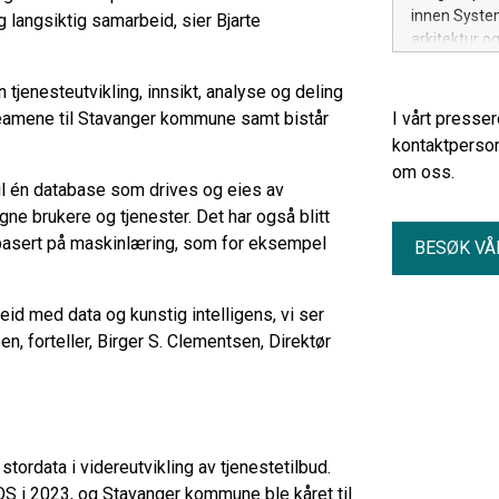
innen System
og langsiktig samarbeid, sier Bjarte
arkitektur o
n tjenesteutvikling, innsikt, analyse og deling
I teamene til Stavanger kommune samt bistår
I vårt presse
kontaktperson
om oss.
il én database som drives og eies av
e brukere og tjenester. Det har også blitt
l basert på maskinlæring, som for eksempel
BESØK VÅ
eid med data og kunstig intelligens, vi ser
n, forteller, Birger S. Clementsen, Direktør
 stordata i videreutvikling av tjenestetilbud.
OS i 2023, og Stavanger kommune ble kåret til