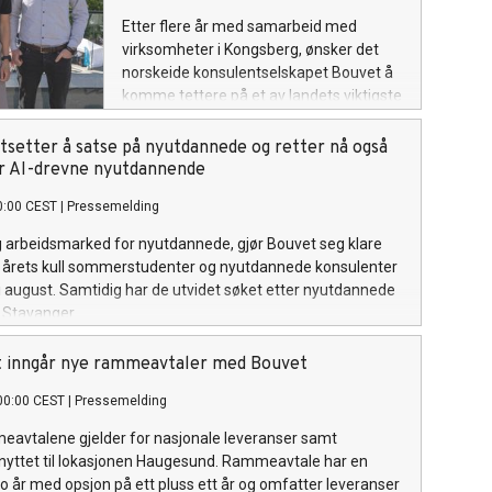
fornyelsesinitiativer.
Etter flere år med samarbeid med
virksomheter i Kongsberg, ønsker det
norskeide konsulentselskapet Bouvet å
komme tettere på et av landets viktigste
og fremste teknologimiljøer gjennom
åpning av fysisk kontor. Søken etter
tsetter å satse på nyutdannede og retter nå også
riktige profiler til kontoret er allerede i
r AI-drevne nyutdannende
gang.
0:00 CEST
|
Pressemelding
ig arbeidsmarked for nyutdannede, gjør Bouvet seg klare
t årets kull sommerstudenter og nyutdannede konsulenter
i august. Samtidig har de utvidet søket etter nyutdannede
i Stavanger.
t inngår nye rammeavtaler med Bouvet
00:00 CEST
|
Pressemelding
eavtalene gjelder for nasjonale leveranser samt
nyttet til lokasjonen Haugesund. Rammeavtale har en
to år med opsjon på ett pluss ett år og omfatter leveranser