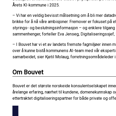
Årets KI-kommune i 2025.
– Vi har en veldig bevisst målsetning om å bli mer datad
brikke for å nå våre ambisjoner. Fremover er fokuset på ef
styrings- og beslutningsinformasjon – og enklere tilgang ti
sammenhenger, forteller Eva Jenseg, Digitaliseringssjef
– I Bouvet har vi et av landets fremste fagmiljøer innen ma
over å kunne bistå kommunens AI-team med vår ekspertise
samarbeidet, sier Kjetil Molaug, forretningsområdeleder i
Om Bouvet
Bouvet er det største norskeide konsulentselskapet innen
årelange erfaring, nærhet til kundene, domenekunnskap o
ettertraktet digitaliseringspartner for både private og offe