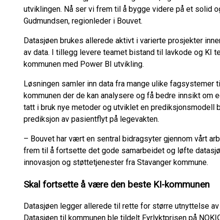
utviklingen. Nå ser vi frem til å bygge videre på et solid 
Gudmundsen, regionleder i Bouvet.
Datasjøen brukes allerede aktivt i varierte prosjekter inne
av data. I tillegg levere teamet bistand til lavkode og K
kommunen med Power BI utvikling.
Løsningen samler inn data fra mange ulike fagsystemer t
kommunen der de kan analysere og få bedre innsikt om egn
tatt i bruk nye metoder og utviklet en prediksjonsmodel
prediksjon av pasientflyt på legevakten.
– Bouvet har vært en sentral bidragsyter gjennom vårt arb
frem til å fortsette det gode samarbeidet og løfte datasjøe
innovasjon og støttetjenester fra Stavanger kommune.
Skal fortsette å være den beste KI-kommunen
Datasjøen legger allerede til rette for større utnyttelse av
Datasjøen til kommunen ble tildelt Fyrlyktprisen på NOKI