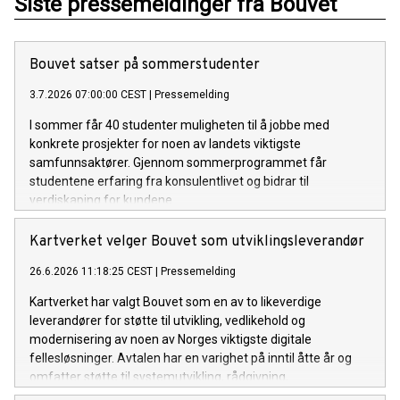
Siste pressemeldinger fra Bouvet
Bouvet satser på sommerstudenter
3.7.2026 07:00:00 CEST
|
Pressemelding
I sommer får 40 studenter muligheten til å jobbe med
konkrete prosjekter for noen av landets viktigste
samfunnsaktører. Gjennom sommerprogrammet får
studentene erfaring fra konsulentlivet og bidrar til
verdiskaping for kundene.
Kartverket velger Bouvet som utviklingsleverandør
26.6.2026 11:18:25 CEST
|
Pressemelding
Kartverket har valgt Bouvet som en av to likeverdige
leverandører for støtte til utvikling, vedlikehold og
modernisering av noen av Norges viktigste digitale
fellesløsninger. Avtalen har en varighet på inntil åtte år og
omfatter støtte til systemutvikling, rådgivning,
produktutvikling og større transformasjons- og