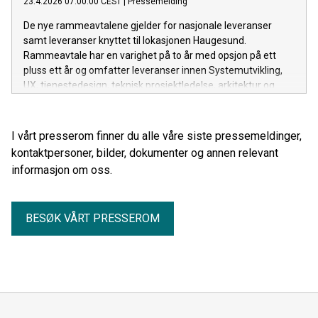
23.4.2026 07:00:00 CEST
|
Pressemelding
De nye rammeavtalene gjelder for nasjonale leveranser
samt leveranser knyttet til lokasjonen Haugesund.
Rammeavtale har en varighet på to år med opsjon på ett
pluss ett år og omfatter leveranser innen Systemutvikling,
UX, tjenestedesign, teknisk prosjektledelse, arkitektur og
data science.
I vårt presserom finner du alle våre siste pressemeldinger,
kontaktpersoner, bilder, dokumenter og annen relevant
informasjon om oss.
BESØK VÅRT PRESSEROM