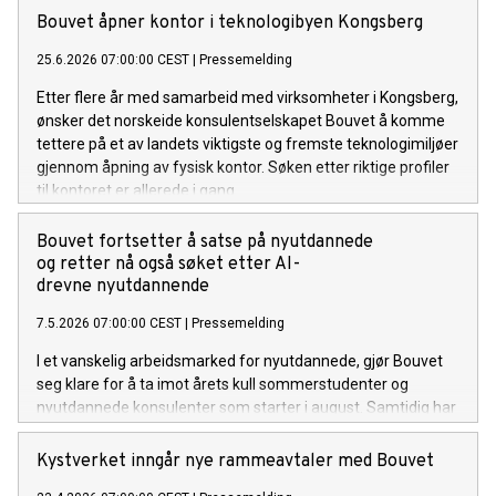
fornyelsesinitiativer.
Bouvet åpner kontor i teknologibyen Kongsberg
25.6.2026 07:00:00 CEST
|
Pressemelding
Etter flere år med samarbeid med virksomheter i Kongsberg,
ønsker det norskeide konsulentselskapet Bouvet å komme
tettere på et av landets viktigste og fremste teknologimiljøer
gjennom åpning av fysisk kontor. Søken etter riktige profiler
til kontoret er allerede i gang.
Bouvet fortsetter å satse på nyutdannede
og retter nå også søket etter AI-
drevne nyutdannende
7.5.2026 07:00:00 CEST
|
Pressemelding
I et vanskelig arbeidsmarked for nyutdannede, gjør Bouvet
seg klare for å ta imot årets kull sommerstudenter og
nyutdannede konsulenter som starter i august. Samtidig har
de utvidet søket etter nyutdannede AI-utviklere i Stavanger.
Kystverket inngår nye rammeavtaler med Bouvet