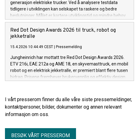
generasjon elektriske trucker. Ved å analysere testdata
tidligere i utviklingen kan selskapet ta raskere og bedre
beslutninger. Målet er kortere utviklingstid og mindre behov
for testing.
Red Dot Design Awards 2026 til truck, robot og
jekketralle
15.4.2026 10:44:49 CEST
|
Pressemelding
Jungheinrich har mottatt tre Red Dot Design Awards 2026.
ETV 216i, EAE 212a og AME 18, en skyvemasttruck, en mobil
robot og en elektrisk jekketralle, er premiert blant flere tusen
bidrag. Prisene fremhever brukervennlig og effektiv design
for materialhåndtering i lager og internlogistikk.
I vårt presserom finner du alle våre siste pressemeldinger,
kontaktpersoner, bilder, dokumenter og annen relevant
informasjon om oss.
BESØK VÅRT PRESSEROM