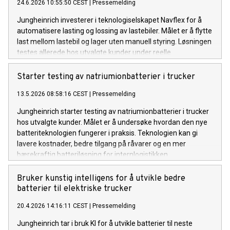
24.6.2026 10:55:50 CEST
|
Pressemelding
Jungheinrich investerer i teknologiselskapet Navflex for å
automatisere lasting og lossing av lastebiler. Målet er å flytte
last mellom lastebil og lager uten manuell styring. Løsningen
testes allerede hos utvalgte kunder under reelle
driftsforhold.
Starter testing av natriumionbatterier i trucker
13.5.2026 08:58:16 CEST
|
Pressemelding
Jungheinrich starter testing av natriumionbatterier i trucker
hos utvalgte kunder. Målet er å undersøke hvordan den nye
batteriteknologien fungerer i praksis. Teknologien kan gi
lavere kostnader, bedre tilgang på råvarer og en mer
bærekraftig batteriløsning for internlogistikken.
Bruker kunstig intelligens for å utvikle bedre
batterier til elektriske trucker
20.4.2026 14:16:11 CEST
|
Pressemelding
Jungheinrich tar i bruk KI for å utvikle batterier til neste