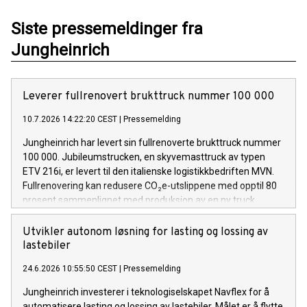
Siste pressemeldinger fra
Jungheinrich
Leverer fullrenovert brukttruck nummer 100 000
10.7.2026 14:22:20 CEST
|
Pressemelding
Jungheinrich har levert sin fullrenoverte brukttruck nummer
100 000. Jubileumstrucken, en skyvemasttruck av typen
ETV 216i, er levert til den italienske logistikkbedriften MVN.
Fullrenovering kan redusere CO₂e-utslippene med opptil 80
prosent sammenlignet med produksjon av en ny truck.
Utvikler autonom løsning for lasting og lossing av
lastebiler
24.6.2026 10:55:50 CEST
|
Pressemelding
Jungheinrich investerer i teknologiselskapet Navflex for å
automatisere lasting og lossing av lastebiler. Målet er å flytte