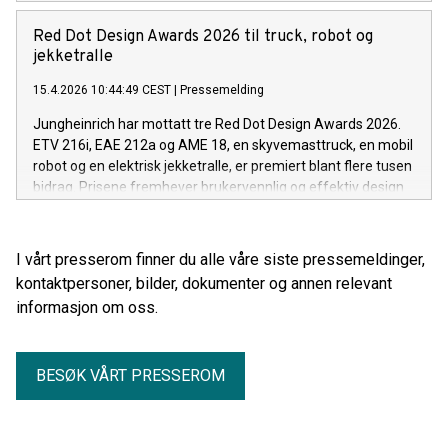
for testing.
Red Dot Design Awards 2026 til truck, robot og
jekketralle
15.4.2026 10:44:49 CEST
|
Pressemelding
Jungheinrich har mottatt tre Red Dot Design Awards 2026.
ETV 216i, EAE 212a og AME 18, en skyvemasttruck, en mobil
robot og en elektrisk jekketralle, er premiert blant flere tusen
bidrag. Prisene fremhever brukervennlig og effektiv design
for materialhåndtering i lager og internlogistikk.
I vårt presserom finner du alle våre siste pressemeldinger,
kontaktpersoner, bilder, dokumenter og annen relevant
informasjon om oss.
BESØK VÅRT PRESSEROM