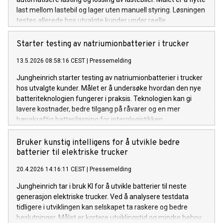
last mellom lastebil og lager uten manuell styring. Løsningen
testes allerede hos utvalgte kunder under reelle
driftsforhold.
Starter testing av natriumionbatterier i trucker
13.5.2026 08:58:16 CEST
|
Pressemelding
Jungheinrich starter testing av natriumionbatterier i trucker
hos utvalgte kunder. Målet er å undersøke hvordan den nye
batteriteknologien fungerer i praksis. Teknologien kan gi
lavere kostnader, bedre tilgang på råvarer og en mer
bærekraftig batteriløsning for internlogistikken.
Bruker kunstig intelligens for å utvikle bedre
batterier til elektriske trucker
20.4.2026 14:16:11 CEST
|
Pressemelding
Jungheinrich tar i bruk KI for å utvikle batterier til neste
generasjon elektriske trucker. Ved å analysere testdata
tidligere i utviklingen kan selskapet ta raskere og bedre
beslutninger. Målet er kortere utviklingstid og mindre behov