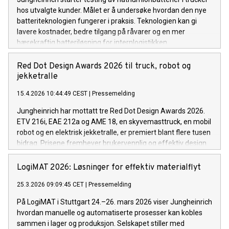
hos utvalgte kunder. Målet er å undersøke hvordan den nye
batteriteknologien fungerer i praksis. Teknologien kan gi
lavere kostnader, bedre tilgang på råvarer og en mer
bærekraftig batteriløsning for internlogistikken.
Red Dot Design Awards 2026 til truck, robot og
jekketralle
15.4.2026 10:44:49 CEST
|
Pressemelding
Jungheinrich har mottatt tre Red Dot Design Awards 2026.
ETV 216i, EAE 212a og AME 18, en skyvemasttruck, en mobil
robot og en elektrisk jekketralle, er premiert blant flere tusen
bidrag. Prisene fremhever brukervennlig og effektiv design
for materialhåndtering i lager og internlogistikk.
LogiMAT 2026: Løsninger for effektiv materialflyt
25.3.2026 09:09:45 CET
|
Pressemelding
På LogiMAT i Stuttgart 24.–26. mars 2026 viser Jungheinrich
hvordan manuelle og automatiserte prosesser kan kobles
sammen i lager og produksjon. Selskapet stiller med