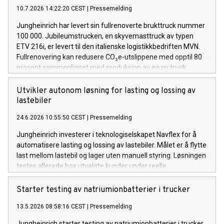
10.7.2026 14:22:20 CEST
|
Pressemelding
Jungheinrich har levert sin fullrenoverte brukttruck nummer
100 000. Jubileumstrucken, en skyvemasttruck av typen
ETV 216i, er levert til den italienske logistikkbedriften MVN.
Fullrenovering kan redusere CO₂e-utslippene med opptil 80
prosent sammenlignet med produksjon av en ny truck.
Utvikler autonom løsning for lasting og lossing av
lastebiler
24.6.2026 10:55:50 CEST
|
Pressemelding
Jungheinrich investerer i teknologiselskapet Navflex for å
automatisere lasting og lossing av lastebiler. Målet er å flytte
last mellom lastebil og lager uten manuell styring. Løsningen
testes allerede hos utvalgte kunder under reelle
driftsforhold.
Starter testing av natriumionbatterier i trucker
13.5.2026 08:58:16 CEST
|
Pressemelding
Jungheinrich starter testing av natriumionbatterier i trucker