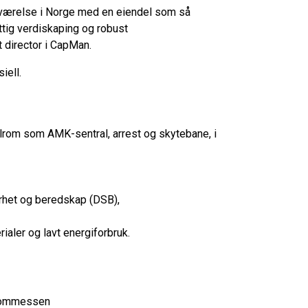
edeværelse i Norge med en eiendel som så
tig verdiskaping og robust
 director i CapMan.
iell.
ialrom som AMK-sentral, arrest og skytebane, i
erhet og beredskap (DSB),
aler og lavt energiforbruk.
Thommessen