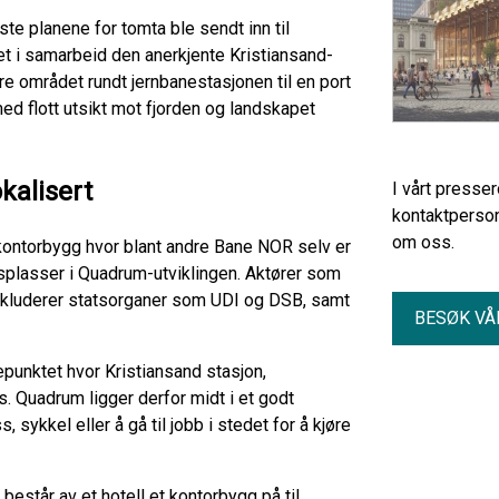
ste planene for tomta ble sendt inn til
t i samarbeid den anerkjente Kristiansand-
e området rundt jernbanestasjonen til en port
ed flott utsikt mot fjorden og landskapet
kalisert
I vårt presse
kontaktperson
om oss.
 kontorbygg hvor blant andre Bane NOR selv er
dsplasser i Quadrum-utviklingen. Aktører som
inkluderer statsorganer som UDI og DSB, samt
BESØK VÅ
epunktet hvor Kristiansand stasjon,
s. Quadrum ligger derfor midt i et godt
, sykkel eller å gå til jobb i stedet for å kjøre
består av et hotell et kontorbygg på til