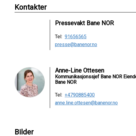
Kontakter
Pressevakt Bane NOR
Tel:
91656565
presse@banenor.no
Anne-Line Ottesen
Kommunikasjonssjef Bane NOR Eien
Bane NOR
Tel:
+4790885400
anne.line.ottesen@banenor.no
Bilder