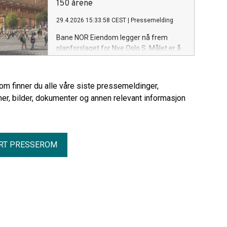
sentrum.
150 årene
29.4.2026 15:33:58 CEST
|
Pressemelding
Bane NOR Eiendom legger nå frem
planforslaget for Nye Oslo S. Målet er å
utvikle Norges største
kollektivknutepunkt til en mer oversiktlig,
effektiv og attraktiv sentralstasjon – og
rom finner du alle våre siste pressemeldinger,
et bedre sted for hele Oslo.
er, bilder, dokumenter og annen relevant informasjon
RT PRESSEROM