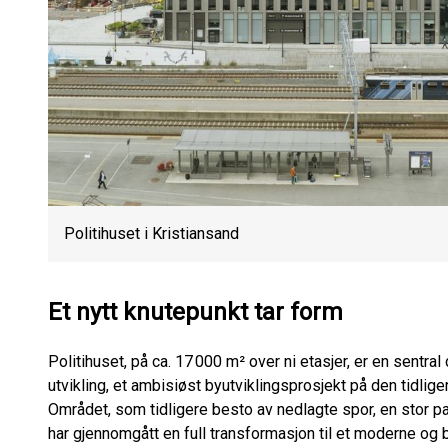
Politihuset i Kristiansand
Et nytt knutepunkt tar form
Politihuset, på ca. 17 000 m² over ni etasjer, er en sen
utvikling, et ambisiøst byutviklingsprosjekt på den tidlig
Området, som tidligere besto av nedlagte spor, en stor pa
har gjennomgått en full transformasjon til et moderne og