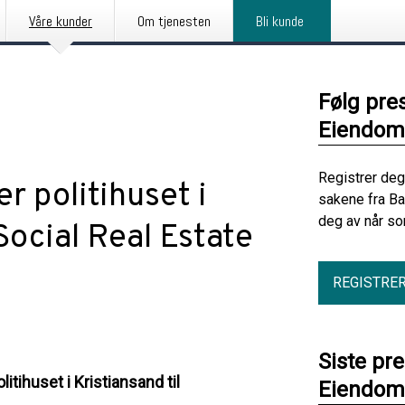
Våre kunder
Om tjenesten
Bli kunde
Følg pre
Eiendom
Registrer deg
 politihuset i
sakene fra B
deg av når so
Social Real Estate
REGISTRE
Siste pr
tihuset i Kristiansand til
Eiendom