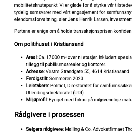
mobilitetsknutepunkt. Vi er glade for å styrke vår tilst
tydelig samsvarer med vårt engasjement for samfunnsnyt
eiendomsforvaltning, sier Jens Henrik Larsen, investment
Partene er enige om å holde transaksjonsprisen konfidens
Om politihuset i Kristiansand
Areal:
Ca. 17 000 m² over ni etasjer, inkludert spes
tillegg til publikumsarealer og kontorer.
Adresse:
Vestre Strandgate 55, 4614 Kristiansand
Ferdigstilt:
Sommeren 2023
Leietakere:
Politiet, Direktoratet for samfunnssikk
Utlendingsdirektoratet (UDI)
Miljøprofil:
Bygget med fokus på miljøvennlige materi
Rådgivere i prosessen
Selgers rådgivere:
Malling & Co, Advokatfirmaet 