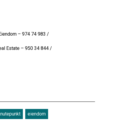
 Eiendom – 974 74 983 /
eal Estate – 950 34 844 /
knutepunkt
eiendom