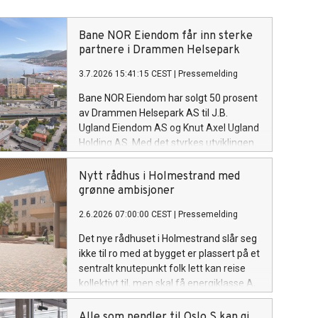
Bane NOR Eiendom får inn sterke
partnere i Drammen Helsepark
3.7.2026 15:41:15 CEST
|
Pressemelding
Bane NOR Eiendom har solgt 50 prosent
av Drammen Helsepark AS til J.B.
Ugland Eiendom AS og Knut Axel Ugland
Holding AS. Med det styrkes utviklingen
av et av Norges mest ambisiøse helse-
og byutviklingsprosjekter.
Nytt rådhus i Holmestrand med
grønne ambisjoner
2.6.2026 07:00:00 CEST
|
Pressemelding
Det nye rådhuset i Holmestrand slår seg
ikke til ro med at bygget er plassert på et
sentralt knutepunkt folk lett kan reise
kollektivt til, men skal få energiklasse A,
oppfylle EUs taksonomi og ha solceller
på taket. Før det er ferdig har prosjektet
Alle som pendler til Oslo S kan gi