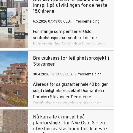
fått midlertidig prosjekteringssertifikat
innspill på utviklingen for de neste
for BREEAM Very Good.
150 årene
6.5.2026 07:43:00 CEST
|
Pressemelding
For mange som pendler er Oslo
sentralstasjon nærsenteret der de
henter middag før de drar hjem, kjøper
en gave eller plukker med seg og
blomster og en flaske vin til helgen. Nå
Braksuksess for leilighetsprosjekt i
kan alle som pendler si sin mening om
Stavanger
hvordan de synes stasjonen bør bli, når
30.4.2026 13:17:53 CEST
|
Pressemelding
Bane NOR Eiendoms planforslag for Nye
Oslo S er ute til offentlig ettersyn i seks
Allerede før salgsstart er hele 40 boliger
uker.
solgt i leilighetsprosjektet Diamanten i
Paradis i Stavanger. Den sterke
forhåndsetterspørselen markerer et
nytt steg i den langsiktige
transformasjonen av tidligere
Nå kan alle gi innspill på
jernbanearealer til en attraktiv, urban
planforslaget for Nye Oslo S – en
bydel tett på kollektivknutepunkt og
utvikling av stasjonen for de neste