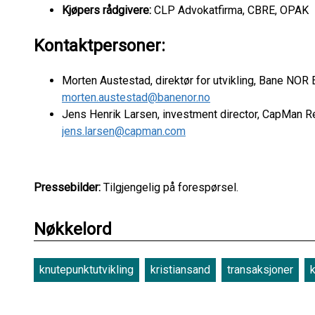
Kjøpers rådgivere:
CLP Advokatfirma, CBRE, OPAK
Kontaktpersoner:
Morten Austestad, direktør for utvikling, Bane NOR
morten.austestad@banenor.no
Jens Henrik Larsen, investment director, CapMan R
jens.larsen@capman.com
Pressebilder:
Tilgjengelig på forespørsel.
Nøkkelord
knutepunktutvikling
kristiansand
transaksjoner