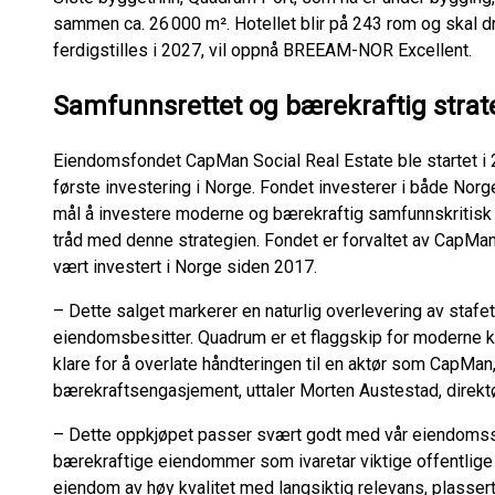
sammen ca. 26 000 m². Hotellet blir på 243 rom og skal d
ferdigstilles i 2027, vil oppnå BREEAM-NOR Excellent.
Samfunnsrettet og bærekraftig strat
Eiendomsfondet CapMan Social Real Estate ble startet i 2
første investering i Norge. Fondet investerer i både Nor
mål å investere moderne og bærekraftig samfunnskritisk e
tråd med denne strategien. Fondet er forvaltet av CapMa
vært investert i Norge siden 2017.
– Dette salget markerer en naturlig overlevering av stafet
eiendomsbesitter. Quadrum er et flaggskip for moderne kn
klare for å overlate håndteringen til en aktør som CapMa
bærekraftsengasjement, uttaler Morten Austestad, direk
– Dette oppkjøpet passer svært godt med vår eiendomss
bærekraftige eiendommer som ivaretar viktige offentlige f
eiendom av høy kvalitet med langsiktig relevans, plassert 