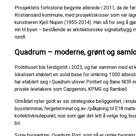
Prosjektets forhistorie begynte allerede i 2011, da de før
Kristiansand kommune, med prosjektskisser som var lage
kunstneren Kjell Nupen (1955-2014). Han så for seg å gjør
inn til byen – bestående av arkitektoniske signaturbygg m
rundt.
Quadrum – moderne, grønt og samlo
Politihuset ble ferdigstilt i 2023, og har sammen med et
lokalisert etablert en solid base for omkring 1 000 arbei
har etablert seg i Quadrum utover Politiet og Bane NOR 
private leietakere som Capgemini, KPMG og Rambøll.
Området nyter godt av sin strategiske beliggenhet, i knut
bussterminal, fergeterminal og av-/påkjøring til E18 møte
kollektivknutepunkt, noe som gjør det lett å velge tog, buss
bil.
Siste byggetrinn, Quadrum Port, som nå er under bygging, 