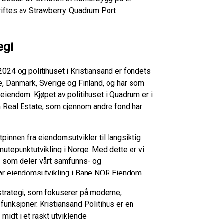
riftes av Strawberry. Quadrum Port
egi
024 og politihuset i Kristiansand er fondets
ge, Danmark, Sverige og Finland, og har som
iendom. Kjøpet av politihuset i Quadrum er i
n Real Estate, som gjennom andre fond har
tpinnen fra eiendomsutvikler til langsiktig
utepunktutvikling i Norge. Med dette er vi
n, som deler vårt samfunns- og
tør eiendomsutvikling i Bane NOR Eiendom.
trategi, som fokuserer på moderne,
unksjoner. Kristiansand Politihus er en
midt i et raskt utviklende