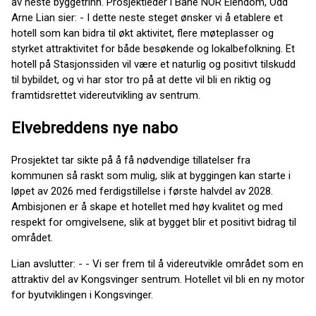
av neste byggetrinn. Prosjektleder i Bane NOR Eiendom, Odd
Arne Lian sier: - I dette neste steget ønsker vi å etablere et
hotell som kan bidra til økt aktivitet, flere møteplasser og
styrket attraktivitet for både besøkende og lokalbefolkning. Et
hotell på Stasjonssiden vil være et naturlig og positivt tilskudd
til bybildet, og vi har stor tro på at dette vil bli en riktig og
framtidsrettet videreutvikling av sentrum.
Elvebreddens nye nabo
Prosjektet tar sikte på å få nødvendige tillatelser fra
kommunen så raskt som mulig, slik at byggingen kan starte i
løpet av 2026 med ferdigstillelse i første halvdel av 2028.
Ambisjonen er å skape et hotellet med høy kvalitet og med
respekt for omgivelsene, slik at bygget blir et positivt bidrag til
området.
Lian avslutter: - - Vi ser frem til å videreutvikle området som en
attraktiv del av Kongsvinger sentrum. Hotellet vil bli en ny motor
for byutviklingen i Kongsvinger.