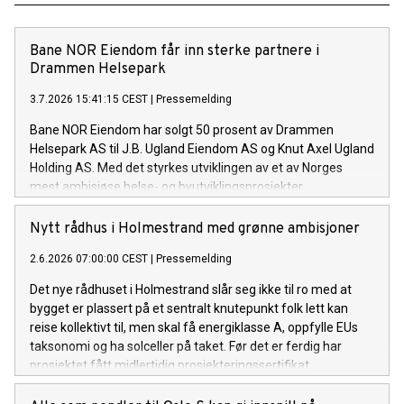
Bane NOR Eiendom får inn sterke partnere i
Drammen Helsepark
3.7.2026 15:41:15 CEST
|
Pressemelding
Bane NOR Eiendom har solgt 50 prosent av Drammen
Helsepark AS til J.B. Ugland Eiendom AS og Knut Axel Ugland
Holding AS. Med det styrkes utviklingen av et av Norges
mest ambisiøse helse- og byutviklingsprosjekter.
Nytt rådhus i Holmestrand med grønne ambisjoner
2.6.2026 07:00:00 CEST
|
Pressemelding
Det nye rådhuset i Holmestrand slår seg ikke til ro med at
bygget er plassert på et sentralt knutepunkt folk lett kan
reise kollektivt til, men skal få energiklasse A, oppfylle EUs
taksonomi og ha solceller på taket. Før det er ferdig har
prosjektet fått midlertidig prosjekteringssertifikat
for BREEAM Very Good.