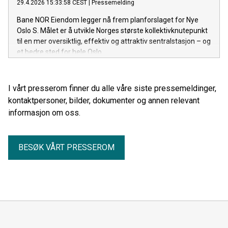
29.4.2026 15:33:58 CEST
|
Pressemelding
Bane NOR Eiendom legger nå frem planforslaget for Nye
Oslo S. Målet er å utvikle Norges største kollektivknutepunkt
til en mer oversiktlig, effektiv og attraktiv sentralstasjon – og
et bedre sted for hele Oslo.
I vårt presserom finner du alle våre siste pressemeldinger,
kontaktpersoner, bilder, dokumenter og annen relevant
informasjon om oss.
BESØK VÅRT PRESSEROM