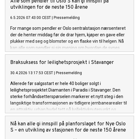
Alle som pendler til Oslo S kan gi innspill på
utviklingen for de neste 150 årene
6.5.2026 07:43:00 CEST
|
Pressemelding
For mange som pendler er Oslo sentralstasjon nærsenteret
der de henter middag før de drar hjem, kjøper en gave eller
plukker med seg og blomster og en flaske vin til helgen. Nå
kan alle som pendler si sin mening om hvordan de synes
stasjonen bør bli, når Bane NOR Eiendoms planforslag for
Nye Oslo S er ute til offentlig ettersyn i seks uker.
Braksuksess for leilighetsprosjekt i Stavanger
30.4.2026 13:17:53 CEST
|
Pressemelding
Allerede før salgsstart er hele 40 boliger solgt i
leilighetsprosjektet Diamanten i Paradis i Stavanger. Den
sterke forhåndsetterspørselen markerer et nytt steg i den
langsiktige transformasjonen av tidligere jernbanearealer til
en attraktiv, urban bydel tett på kollektivknutepunkt og
sentrum.
Nå kan alle gi innspill på planforslaget for Nye Oslo
S – en utvikling av stasjonen for de neste 150 årene