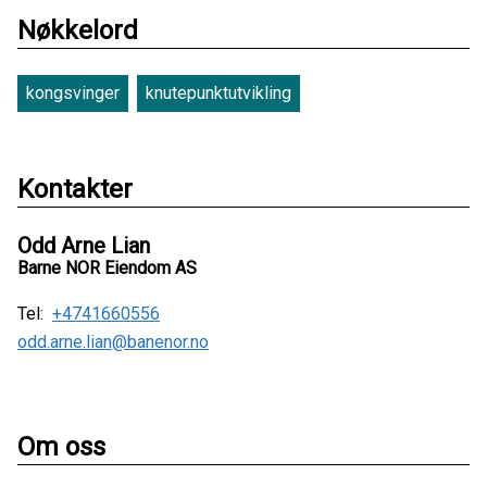
Nøkkelord
kongsvinger
knutepunktutvikling
Kontakter
Odd Arne Lian
Barne NOR Eiendom AS
Tel:
+4741660556
odd.arne.lian@banenor.no
Om oss