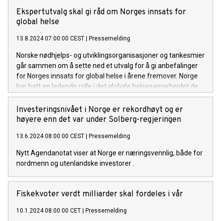
dra debatt og ikke minst bygge bevegelse til venstre for
Ekspertutvalg skal gi råd om Norges innsats for
midten i norsk politikk, og ser den rollen som svært viktig
global helse
fremover. Vi ser hvordan høyresiden, og særlig ytre høyre,
styrker seg i hele Europa. Det er ingen grunn til å tro at vi er
13.8.2024 07:00:00 CEST
|
Pressemelding
vaksinert mot det samme her hjemme. Da mene
Norske nødhjelps- og utviklingsorganisasjoner og tankesmier
går sammen om å sette ned et utvalg for å gi anbefalinger
for Norges innsats for global helse i årene fremover. Norge
har hatt en ledende rolle i det globale helsesamarbeidet de
siste tiårene. Det må videreføres, mener oppdragsgiverne.
Camilla Stoltenberg blir leder av det nye utvalget.
Investeringsnivået i Norge er rekordhøyt og er
høyere enn det var under Solberg-regjeringen
13.6.2024 08:00:00 CEST
|
Pressemelding
Nytt Agendanotat viser at Norge er næringsvennlig, både for
nordmenn og utenlandske investorer .
Fiskekvoter verdt milliarder skal fordeles i vår
10.1.2024 08:00:00 CET
|
Pressemelding