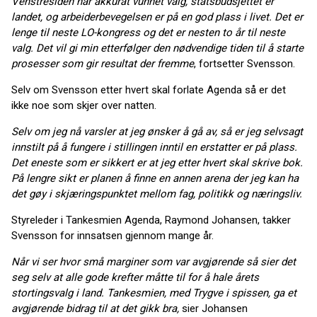
Venstresiden har akkurat vunnet valg, statsbudsjettet er
landet, og arbeiderbevegelsen er på en god plass i livet. Det er
lenge til neste LO-kongress og det er nesten to år til neste
valg. Det vil gi min etterfølger den nødvendige tiden til å starte
prosesser som gir resultat der fremme
, fortsetter Svensson.
Selv om Svensson etter hvert skal forlate Agenda så er det
ikke noe som skjer over natten.
Selv om jeg nå varsler at jeg ønsker å gå av, så er jeg selvsagt
innstilt på å fungere i stillingen inntil en erstatter er på plass.
Det eneste som er sikkert er at jeg etter hvert skal skrive bok.
På lengre sikt er planen å finne en annen arena der jeg kan ha
det gøy i skjæringspunktet mellom fag, politikk og næringsliv.
Styreleder i Tankesmien Agenda, Raymond Johansen, takker
Svensson for innsatsen gjennom mange år.
Når vi ser hvor små marginer som var avgjørende så sier det
seg selv at alle gode krefter måtte til for å hale årets
stortingsvalg i land. Tankesmien, med Trygve i spissen, ga et
avgjørende bidrag til at det gikk bra,
sier Johansen