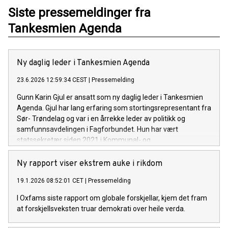
Siste pressemeldinger fra
Tankesmien Agenda
Ny daglig leder i Tankesmien Agenda
23.6.2026 12:59:34 CEST
|
Pressemelding
Gunn Karin Gjul er ansatt som ny daglig leder i Tankesmien
Agenda. Gjul har lang erfaring som stortingsrepresentant fra
Sør- Trøndelag og var i en årrekke leder av politikk og
samfunnsavdelingen i Fagforbundet. Hun har vært
statssekretær siden 2021 i Kommunal- og
distriktsdepartementet, Digitaliserings- og
forvaltningsdepartementet og kommer nå fra stillingen som
Ny rapport viser ekstrem auke i rikdom
statssekretær i Justis- og beredskapsdepartementet. Hun vil
19.1.2026 08:52:01 CET
|
Pressemelding
tiltre jobben i løpet av september. Jeg gleder meg til å ta fatt
på oppgaven med å gjøre Tankesmien Agenda til en enda
I Oxfams siste rapport om globale forskjellar, kjem det fram
viktigere aktør for rødgrønn samling og en enda tydeligere
at forskjellsveksten truar demokrati over heile verda.
stemme i samfunnsdebatten i årene som kommer. Hun
viser til at Agenda har som ambisjon å både utvikle politikk,