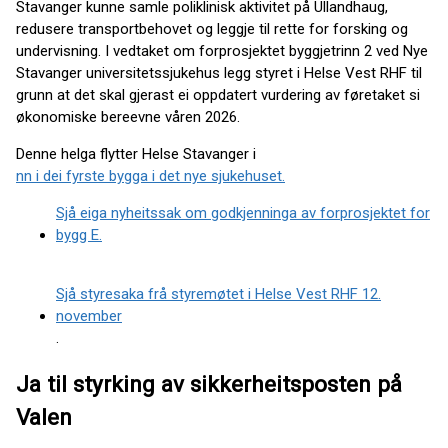
Stavanger kunne samle poliklinisk aktivitet på Ullandhaug,
redusere transportbehovet og leggje til rette for forsking og
undervisning. I vedtaket om forprosjektet byggjetrinn 2 ved Nye
Stavanger universitetssjukehus legg styret i Helse Vest RHF til
grunn at det skal gjerast ei oppdatert vurdering av føretaket si
økonomiske bereevne våren 2026.
Denne helga flytter Helse Stavanger i
nn i dei fyrste bygga i det nye sjukehuset.
Sjå eiga nyheitssak om godkjenninga av forprosjektet for
bygg E.
Sjå styresaka frå styremøtet i Helse Vest RHF 12.
november
.
Ja til styrking av sikkerheitsposten på
Valen