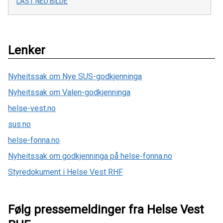
LAST NED BILDE
Lenker
Nyheitssak om Nye SUS-godkjenninga
Nyheitssak om Valen-godkjenninga
helse-vest.no
sus.no
helse-fonna.no
Nyheitssak om godkjenninga på helse-fonna.no
Styredokument i Helse Vest RHF
Følg pressemeldinger fra Helse Vest