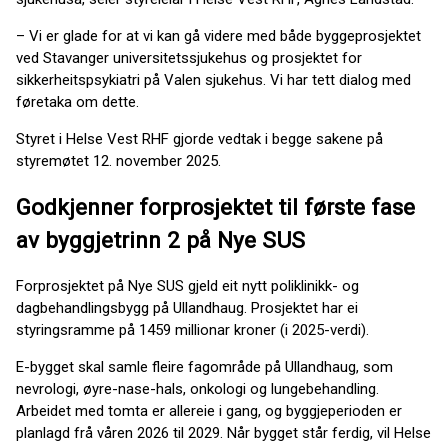
– Vi er glade for at vi kan gå videre med både byggeprosjektet
ved Stavanger universitetssjukehus og prosjektet for
sikkerheitspsykiatri på Valen sjukehus. Vi har tett dialog med
føretaka om dette.
Styret i Helse Vest RHF gjorde vedtak i begge sakene på
styremøtet 12. november 2025.
Godkjenner forprosjektet til første fase
av byggjetrinn 2 på Nye SUS
Forprosjektet på Nye SUS gjeld eit nytt poliklinikk- og
dagbehandlingsbygg på Ullandhaug. Prosjektet har ei
styringsramme på 1459 millionar kroner (i 2025-verdi).
E-bygget skal samle fleire fagområde på Ullandhaug, som
nevrologi, øyre-nase-hals, onkologi og lungebehandling.
Arbeidet med tomta er allereie i gang, og byggjeperioden er
planlagd frå våren 2026 til 2029. Når bygget står ferdig, vil Helse