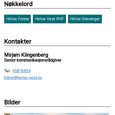
Nøkkelord
Helse Fonna
Helse Vest RHF
Helse Stavanger
Kontakter
Mirjam Klingenberg
Senior kommunikasjonsrådgiver
Tel:
95876839
klimir@helse-vest.no
Bilder