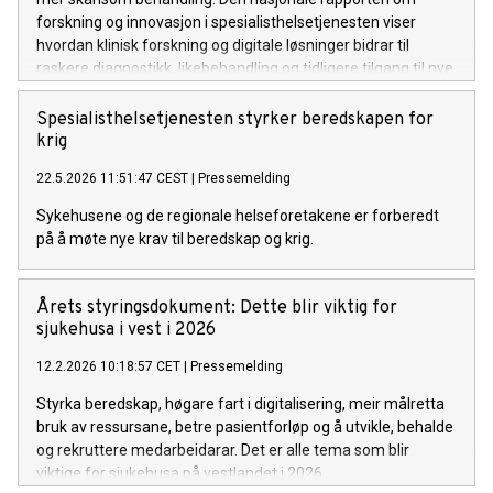
forskning og innovasjon i spesialisthelsetjenesten viser
hvordan klinisk forskning og digitale løsninger bidrar til
raskere diagnostikk, likebehandling og tidligere tilgang til nye
behandlingsmetoder.
Spesialisthelsetjenesten styrker beredskapen for
krig
22.5.2026 11:51:47 CEST
|
Pressemelding
Sykehusene og de regionale helseforetakene er forberedt
på å møte nye krav til beredskap og krig.
Årets styringsdokument: Dette blir viktig for
sjukehusa i vest i 2026
12.2.2026 10:18:57 CET
|
Pressemelding
Styrka beredskap, høgare fart i digitalisering, meir målretta
bruk av ressursane, betre pasientforløp og å utvikle, behalde
og rekruttere medarbeidarar. Det er alle tema som blir
viktige for sjukehusa på vestlandet i 2026.