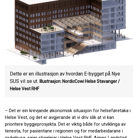
Dette er en illustrasjon av hvordan E-bygget på Nye
SUS vil se ut.
Illustrasjon: NordicCowi
Helse Stavanger /
Helse Vest RHF
– Det er ein krevjande økonomisk situasjon for helseføretaka i
Helse Vest, og det er avgjerande at vi driv slik at vi kan
prioritere byggjeprosjekta. Det er viktig både for utviklinga av
tenesta, for pasientane i regionen og for medarbeidarane i
sjukehusa, seier styreleiar i Helse Vest RHF, Agnes Landstad.