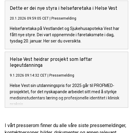
Dette er dei nye styra i helseføretaka i Helse Vest
20.1.2026 09:59:05 CET
|
Pressemelding
Helseføretaka på Vestlandet og Sjukehusapoteka Vest har
fått nye styre. Dei vart oppnemnde i føretaksmøte i dag,
tysdag 20. januar. Her ser du oversikta.
Helse Vest heidrar prosjekt som løftar
legeutdanninga
9.1.2026 09:14:32 CET
|
Pressemelding
Helse Vest sin utdanningspris for 2025 går til PROFMED-
prosjektet, for det nyskapande arbeidet sitt med å styrkje
medisinstudentars læring og profesjonelle identitet i klinisk
praksis.
I vårt presserom finner du alle våre siste pressemeldinger,
kontaktpersoner, bilder, dokumenter og annen relevant