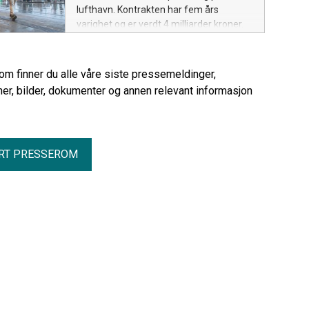
lufthavn. Kontrakten har fem års
varighet og er verdt 4 milliarder kroner.
rom finner du alle våre siste pressemeldinger,
er, bilder, dokumenter og annen relevant informasjon
RT PRESSEROM