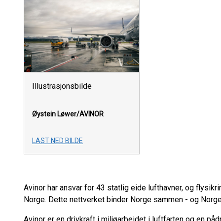
Illustrasjonsbilde
Øystein Løwer/AVINOR
LAST NED BILDE
Avinor har ansvar for 43 statlig eide lufthavner, og flysikri
Norge. Dette nettverket binder Norge sammen - og Nor
Avinor er en drivkraft i miljøarbeidet i luftfarten og en p