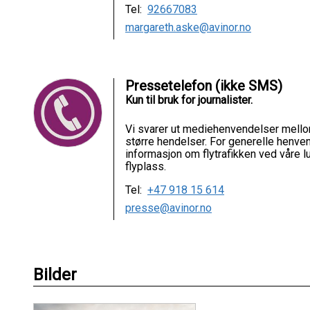
Tel:
92667083
margareth.aske@avinor.no
Pressetelefon (ikke SMS)
Kun til bruk for journalister.
Vi svarer ut mediehenvendelser mello
større hendelser. For generelle henve
informasjon om flytrafikken ved våre l
flyplass.
Tel:
+47 918 15 614
presse@avinor.no
Bilder