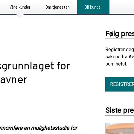
Våre kunder
Om tjenesten
Bli kunde
Følg pre
Registrer deg
sakene fra Av
sgrunnlaget for
som helst.
havner
REGISTRE
Siste pr
ennomføre en mulighetsstudie for