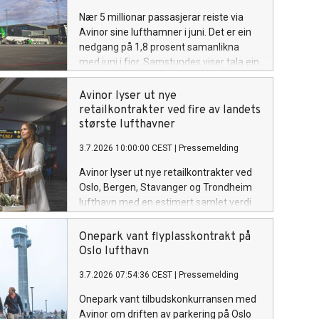
Nær 5 millionar passasjerar reiste via
Avinor sine lufthamner i juni. Det er ein
nedgang på 1,8 prosent samanlikna
med juni i fjor. Samstundes viser tala ein
samla vekst på 2,1 prosent så langt i år.
Avinor lyser ut nye
retailkontrakter ved fire av landets
største lufthavner
3.7.2026 10:00:00 CEST
|
Pressemelding
Avinor lyser ut nye retailkontrakter ved
Oslo, Bergen, Stavanger og Trondheim
lufthavn med en estimert samlet verdi
på over 4,5 milliarder kroner over en
femårsperiode.
Onepark vant flyplasskontrakt på
Oslo lufthavn
3.7.2026 07:54:36 CEST
|
Pressemelding
Onepark vant tilbudskonkurransen med
Avinor om driften av parkering på Oslo