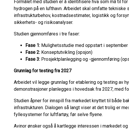
Formålet med studien er å identifisere hva som må til for 
hydrogen på en lufthavn. Arbeidet skal omfatte tekniske sp
infrastrukturbehov, kostnadsestimater, logistikk og fors
sikkerhets- og risikoanalyser.
Studien gjennomføres i tre faser:
Fase 1:
Mulighetsstudie med oppstart i september
Fase 2:
Konseptutvikling (opsjon)
Fase 3:
Prosjektplanlegging og -gjennomføring (ops
Grunnlag for testing fra 2027
Arbeidet vil legge grunnlag for etablering og testing av h
demonstrasjoner planlegges i hovedsak fra 2027, med fo
Studien åpner for innspill fra markedet knyttet til både b
infrastrukturen. Dialogen så langt viser at det trolig er me
fyllesystemer for luftfartøy, før selve flyene.
Avinor ønsker også å kartlegge interessen i markedet og h