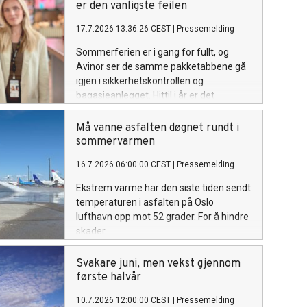
er den vanligste feilen
17.7.2026 13:36:26 CEST
|
Pressemelding
Sommerferien er i gang for fullt, og
Avinor ser de samme pakketabbene gå
igjen i sikkerhetskontrollen og
bagasjeanlegget. Hittil i år er det
registrert over 10 000 tilfeller av
feilpakket farlig gods ved Avinors
Må vanne asfalten døgnet rundt i
lufthavner. Over åtte av ti tilfeller gjelder
sommervarmen
powerbanks og litiumbatterier.
16.7.2026 06:00:00 CEST
|
Pressemelding
Ekstrem varme har den siste tiden sendt
temperaturen i asfalten på Oslo
lufthavn opp mot 52 grader. For å hindre
skader
på flyoppstillingsplasser og taksebaner må
brannmannskapene jevnlig rykke ut og
Svakare juni, men vekst gjennom
kjøle ned asfalten med tusenvis av liter
første halvår
vann.
10.7.2026 12:00:00 CEST
|
Pressemelding