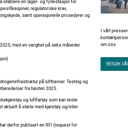
å etablere en lager- og fyllestasjon for
esifikasjoner, regulatoriske krav,
yningskjede, samt operasjonelle prosedyrer og
I vårt presse
kontaktperson
om oss.
 2025, med en varighet på seks måneder
jon)
BESØK VÅ
ydrogeninfrastruktur på lufthavner. Testing og
rberedelser fra høsten 2025.
akkekjøretøy og luftfartøy som kan teste
st aktuelt å starte med kjøretøy og/eller
ar derfor publisert en RFI (request for