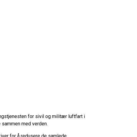
ngstjenesten for sivil og militær luftfart i
ge sammen med verden.
ådriver for å redusere de samlede