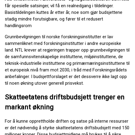
får spesielle satsinger, vil få en realnedgang i tildelinger.
Basistildelingen kuttes år etter år, noe som gjør budsjettene
stadig mindre forutsigbare, og fører til et redusert
handlingsrom
Grunnbevilgningen til norske forskningsinstitutter er lav
sammenliknet med forskningsinstitutter i andre europeiske
land. NTL krever at regjeringen trapper opp grunnbevilgningen til
de samfunnsvitenskapelige instituttene, miljøinstituttene, de
teknisk-industrielle instituttene og primærnæringsinstituttene til
et europeisk nivå fram mot 2030, i tråd med Forskningsrådets
anbefalinger. I budsjettforslaget er det dessverre ikke lagt opp
til noen økning utover generell prisvekst.
Skatteetatens driftsbudsjett trenger en
markant økning
For å kunne opprettholde driften og satse på interne ressurser
er det nødvendig å styrke skatteetatens driftsbudsjett med 150
millioner kroner. Disse budsjettmidlene må brukes til å sikre