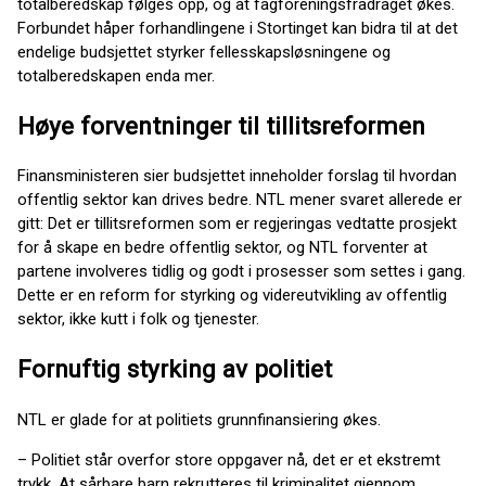
totalberedskap følges opp, og at fagforeningsfradraget økes.
Forbundet håper forhandlingene i Stortinget kan bidra til at det
endelige budsjettet styrker fellesskapsløsningene og
totalberedskapen enda mer.
Høye forventninger til tillitsreformen
Finansministeren sier budsjettet inneholder forslag til hvordan
offentlig sektor kan drives bedre. NTL mener svaret allerede er
gitt: Det er tillitsreformen som er regjeringas vedtatte prosjekt
for å skape en bedre offentlig sektor, og NTL forventer at
partene involveres tidlig og godt i prosesser som settes i gang.
Dette er en reform for styrking og videreutvikling av offentlig
sektor, ikke kutt i folk og tjenester.
Fornuftig styrking av politiet
NTL er glade for at politiets grunnfinansiering økes.
– Politiet står overfor store oppgaver nå, det er et ekstremt
trykk. At sårbare barn rekrutteres til kriminalitet gjennom