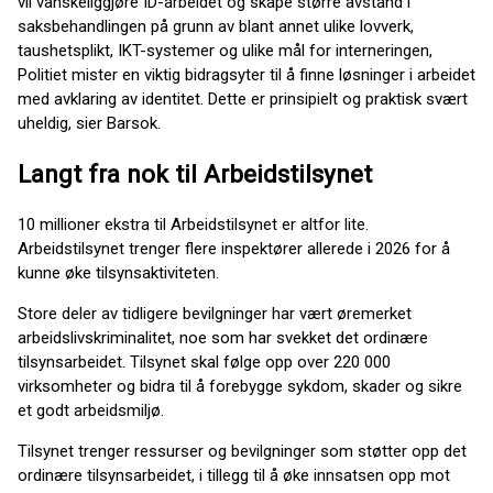
vil vanskeliggjøre ID-arbeidet og skape større avstand i
saksbehandlingen på grunn av blant annet ulike lovverk,
taushetsplikt, IKT-systemer og ulike mål for interneringen,
Politiet mister en viktig bidragsyter til å finne løsninger i arbeidet
med avklaring av identitet. Dette er prinsipielt og praktisk svært
uheldig, sier Barsok.
Langt fra nok til Arbeidstilsynet
10 millioner ekstra til Arbeidstilsynet er altfor lite.
Arbeidstilsynet trenger flere inspektører allerede i 2026 for å
kunne øke tilsynsaktiviteten.
Store deler av tidligere bevilgninger har vært øremerket
arbeidslivskriminalitet, noe som har svekket det ordinære
tilsynsarbeidet. Tilsynet skal følge opp over 220 000
virksomheter og bidra til å forebygge sykdom, skader og sikre
et godt arbeidsmiljø.
Tilsynet trenger ressurser og bevilgninger som støtter opp det
ordinære tilsynsarbeidet, i tillegg til å øke innsatsen opp mot