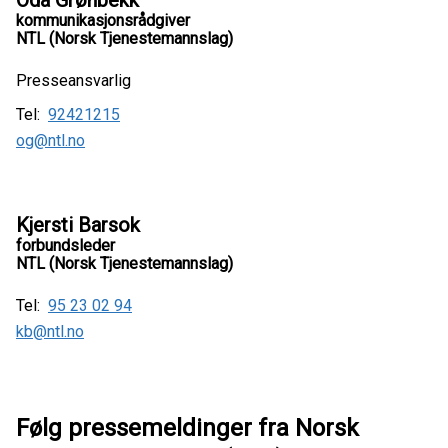
kommunikasjonsrådgiver
NTL (Norsk Tjenestemannslag)
Presseansvarlig
Tel:
92421215
og@ntl.no
Kjersti Barsok
forbundsleder
NTL (Norsk Tjenestemannslag)
Tel:
95 23 02 94
kb@ntl.no
Følg pressemeldinger fra Norsk