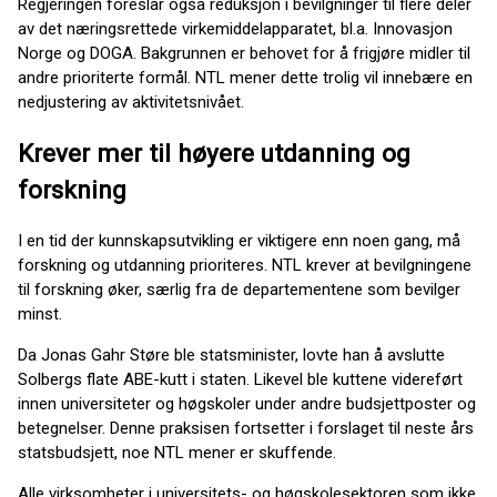
Regjeringen foreslår også reduksjon i bevilgninger til flere deler
av det næringsrettede virkemiddelapparatet, bl.a. Innovasjon
Norge og DOGA. Bakgrunnen er behovet for å frigjøre midler til
andre prioriterte formål. NTL mener dette trolig vil innebære en
nedjustering av aktivitetsnivået.
Krever mer til høyere utdanning og
forskning
I en tid der kunnskapsutvikling er viktigere enn noen gang, må
forskning og utdanning prioriteres. NTL krever at bevilgningene
til forskning øker, særlig fra de departementene som bevilger
minst.
Da Jonas Gahr Støre ble statsminister, lovte han å avslutte
Solbergs flate ABE-kutt i staten. Likevel ble kuttene videreført
innen universiteter og høgskoler under andre budsjettposter og
betegnelser. Denne praksisen fortsetter i forslaget til neste års
statsbudsjett, noe NTL mener er skuffende.
Alle virksomheter i universitets- og høgskolesektoren som ikke