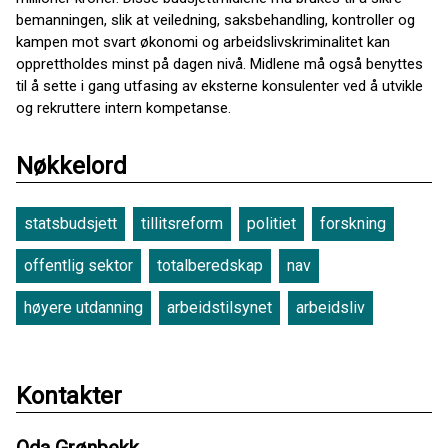
bemanningen, slik at veiledning, saksbehandling, kontroller og
kampen mot svart økonomi og arbeidslivskriminalitet kan
opprettholdes minst på dagen nivå. Midlene må også benyttes
til å sette i gang utfasing av eksterne konsulenter ved å utvikle
og rekruttere intern kompetanse.
Nøkkelord
statsbudsjett
tillitsreform
politiet
forskning
offentlig sektor
totalberedskap
nav
høyere utdanning
arbeidstilsynet
arbeidsliv
Kontakter
Oda Grønbekk