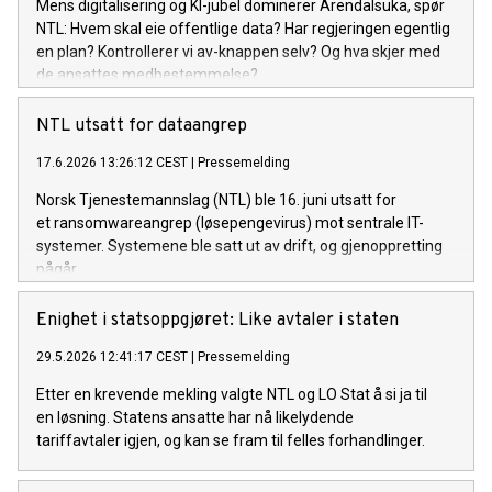
Mens digitalisering og KI-jubel dominerer Arendalsuka, spør
NTL: Hvem skal eie offentlige data? Har regjeringen egentlig
en plan? Kontrollerer vi av-knappen selv? Og hva skjer med
de ansattes medbestemmelse?
NTL utsatt for dataangrep
17.6.2026 13:26:12 CEST
|
Pressemelding
Norsk Tjenestemannslag (NTL) ble 16. juni utsatt for
et ransomwareangrep (løsepengevirus) mot sentrale IT-
systemer. Systemene ble satt ut av drift, og gjenoppretting
pågår.
Enighet i statsoppgjøret: Like avtaler i staten
29.5.2026 12:41:17 CEST
|
Pressemelding
Etter en krevende mekling valgte NTL og LO Stat å si ja til
en løsning. Statens ansatte har nå likelydende
tariffavtaler igjen, og kan se fram til felles forhandlinger.