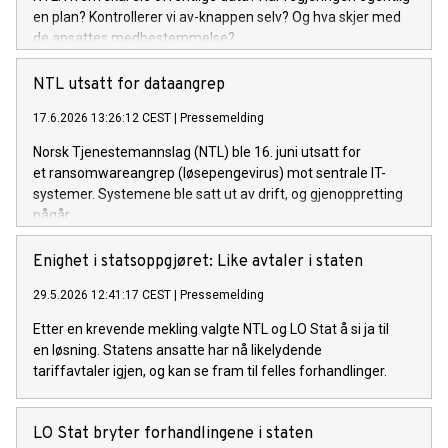
en plan? Kontrollerer vi av-knappen selv? Og hva skjer med
de ansattes medbestemmelse?
NTL utsatt for dataangrep
17.6.2026 13:26:12 CEST
|
Pressemelding
Norsk Tjenestemannslag (NTL) ble 16. juni utsatt for
et ransomwareangrep (løsepengevirus) mot sentrale IT-
systemer. Systemene ble satt ut av drift, og gjenoppretting
pågår.
Enighet i statsoppgjøret: Like avtaler i staten
29.5.2026 12:41:17 CEST
|
Pressemelding
Etter en krevende mekling valgte NTL og LO Stat å si ja til
en løsning. Statens ansatte har nå likelydende
tariffavtaler igjen, og kan se fram til felles forhandlinger.
LO Stat bryter forhandlingene i staten