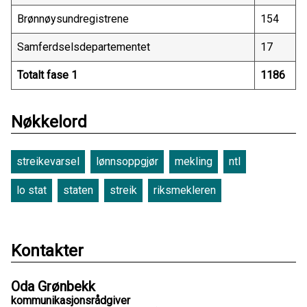
Brønnøysundregistrene
154
Samferdselsdepartementet
17
Totalt fase 1
1186
Nøkkelord
streikevarsel
lønnsoppgjør
mekling
ntl
lo stat
staten
streik
riksmekleren
Kontakter
Oda Grønbekk
kommunikasjonsrådgiver