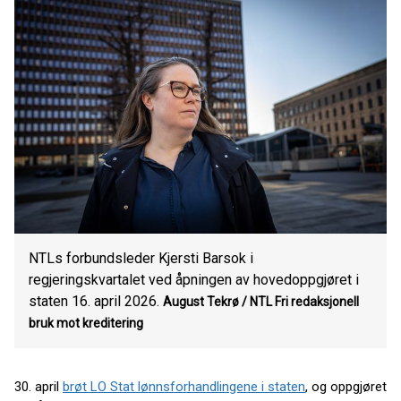
NTLs forbundsleder Kjersti Barsok i
regjeringskvartalet ved åpningen av hovedoppgjøret i
staten 16. april 2026.
August Tekrø / NTL
Fri redaksjonell
bruk mot kreditering
30. april
brøt LO Stat lønnsforhandlingene i staten
, og oppgjøret