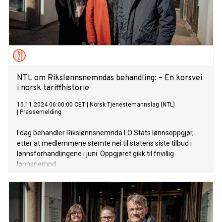
NTL om Rikslønnsnemndas behandling: – En korsvei
i norsk tariffhistorie
15.11.2024 06:00:00 CET
|
Norsk Tjenestemannslag (NTL)
|
Pressemelding
I dag behandler Rikslønnsnemnda LO Stats lønnsoppgjør,
etter at medlemmene stemte nei til statens siste tilbud i
lønnsforhandlingene i juni. Oppgjøret gikk til frivillig
lønnsnemnd.