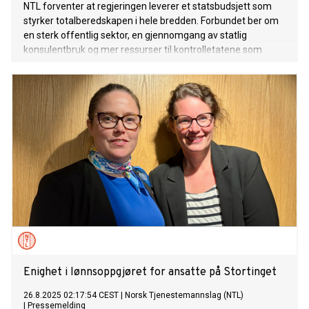
NTL forventer at regjeringen leverer et statsbudsjett som
styrker totalberedskapen i hele bredden. Forbundet ber om
en sterk offentlig sektor, en gjennomgang av statlig
konsulentbruk og mer ressurser til kontrolletatene som
sørger for fellesskapets inntekter.
Enighet i lønnsoppgjøret for ansatte på Stortinget
26.8.2025 02:17:54 CEST
|
Norsk Tjenestemannslag (NTL)
|
Pressemelding