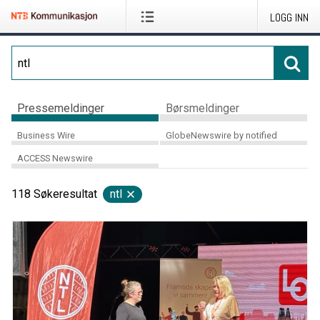
LOGG INN
Pressemeldinger
Børsmeldinger
Business Wire
GlobeNewswire by notified
ACCESS Newswire
118
Søkeresultat
ntl