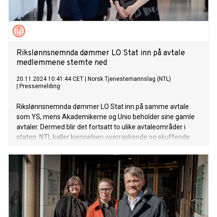
Rikslønnsnemnda dømmer LO Stat inn på avtale
medlemmene stemte ned
20.11.2024 10:41:44 CET
|
Norsk Tjenestemannslag (NTL)
|
Pressemelding
Rikslønnsnemnda dømmer LO Stat inn på samme avtale
som YS, mens Akademikerne og Unio beholder sine gamle
avtaler. Dermed blir det fortsatt to ulike avtaleområder i
staten. NTL kaller kjennelsen overraskende og skuffende.