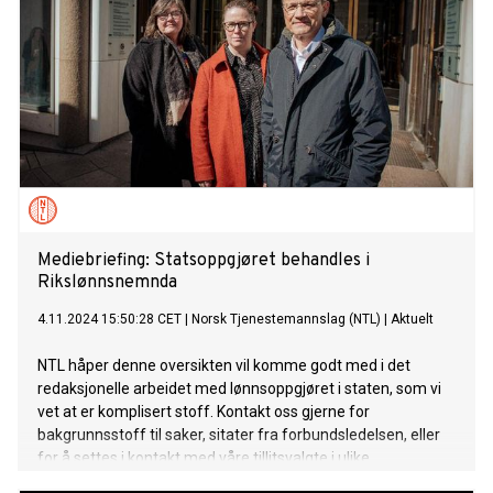
Mediebriefing: Statsoppgjøret behandles i
Rikslønnsnemnda
4.11.2024 15:50:28 CET
|
Norsk Tjenestemannslag (NTL)
|
Aktuelt
NTL håper denne oversikten vil komme godt med i det
redaksjonelle arbeidet med lønnsoppgjøret i staten, som vi
vet at er komplisert stoff. Kontakt oss gjerne for
bakgrunnsstoff til saker, sitater fra forbundsledelsen, eller
for å settes i kontakt med våre tillitsvalgte i ulike
virksomheter.