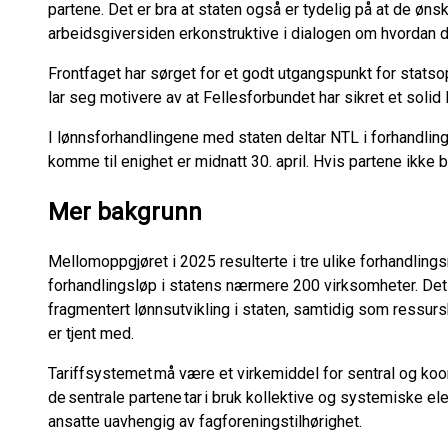
partene. Det er bra at staten også er tydelig på at de ønske
arbeidsgiversiden erkonstruktive i dialogen om hvordan d
Frontfaget har sørget for et godt utgangspunkt for stats
lar seg motivere av at Fellesforbundet har sikret et solid l
I lønnsforhandlingene med staten deltar NTL i forhandlin
komme til enighet er midnatt 30. april. Hvis partene ikke b
Mer bakgrunn
Mellomoppgjøret i 2025 resulterte i tre ulike forhandling
forhandlingsløp i statens nærmere 200 virksomheter. Det f
fragmentert lønnsutvikling i staten, samtidig som ressur
er tjent med.
Tariffsystemet må være et virkemiddel for sentral og koor
de sentrale partene tar i bruk kollektive og systemiske el
ansatte uavhengig av fagforeningstilhørighet.