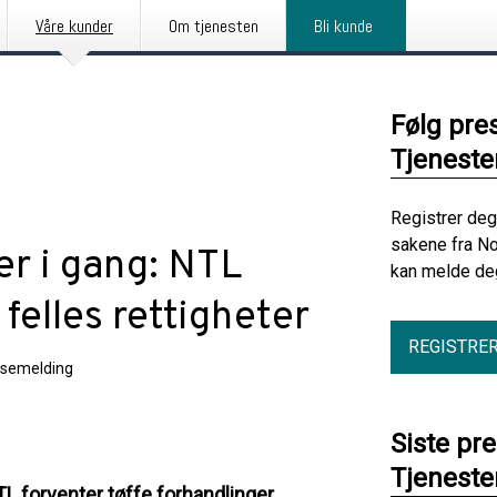
Våre kunder
Om tjenesten
Bli kunde
Følg pre
Tjenest
Registrer deg
sakene fra No
er i gang: NTL
kan melde deg
 felles rettigheter
REGISTRE
ssemelding
Siste pr
Tjenest
L forventer tøffe forhandlinger,