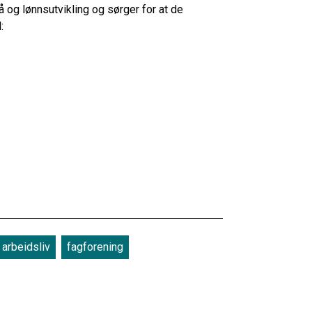
å og lønnsutvikling og sørger for at de
l:
arbeidsliv
fagforening