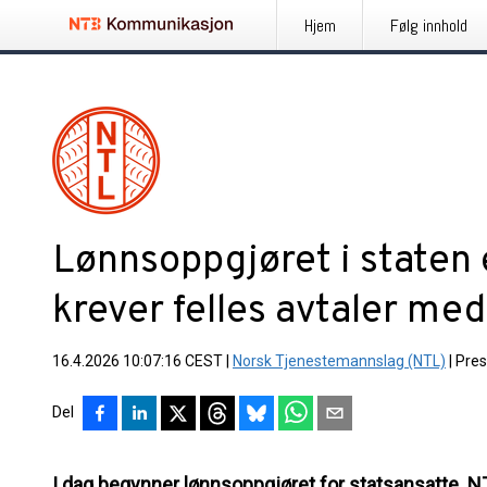
Hjem
Følg innhold
Lønnsoppgjøret i staten 
krever felles avtaler med
16.4.2026 10:07:16 CEST
|
Norsk Tjenestemannslag (NTL)
|
Pre
Del
I dag begynner lønnsoppgjøret for statsansatte. NT