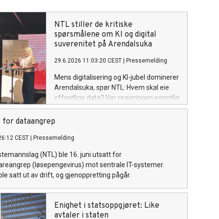
NTL stiller de kritiske
spørsmålene om KI og digital
suverenitet på Arendalsuka
29.6.2026 11:03:20 CEST
|
Pressemelding
Mens digitalisering og KI-jubel dominerer
Arendalsuka, spør NTL: Hvem skal eie
offentlige data? Har regjeringen egentlig
en plan? Kontrollerer vi av-knappen selv?
Og hva skjer med de ansattes
 for dataangrep
medbestemmelse?
26:12 CEST
|
Pressemelding
temannslag (NTL) ble 16. juni utsatt for
reangrep (løsepengevirus) mot sentrale IT-systemer.
e satt ut av drift, og gjenoppretting pågår.
Enighet i statsoppgjøret: Like
avtaler i staten