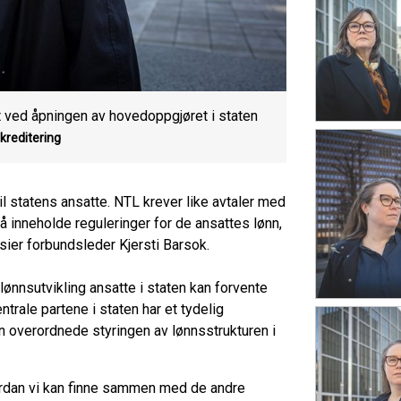
t ved åpningen av hovedoppgjøret i staten
 kreditering
til statens ansatte. NTL krever like avtaler med
 inneholde reguleringer for de ansattes lønn,
, sier forbundsleder Kjersti Barsok.
lønnsutvikling ansatte i staten kan forvente
trale partene i staten har et tydelig
n overordnede styringen av lønnsstrukturen i
hvordan vi kan finne sammen med de andre