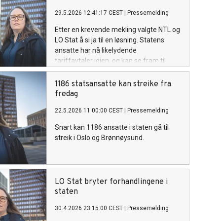
29.5.2026 12:41:17 CEST
|
Pressemelding
Etter en krevende mekling valgte NTL og
LO Stat å si ja til en løsning. Statens
ansatte har nå likelydende
tariffavtaler igjen, og kan se fram til
felles forhandlinger.
1186 statsansatte kan streike fra
fredag
22.5.2026 11:00:00 CEST
|
Pressemelding
Snart kan 1186 ansatte i staten gå til
streik i Oslo og Brønnøysund.
LO Stat bryter forhandlingene i
staten
30.4.2026 23:15:00 CEST
|
Pressemelding