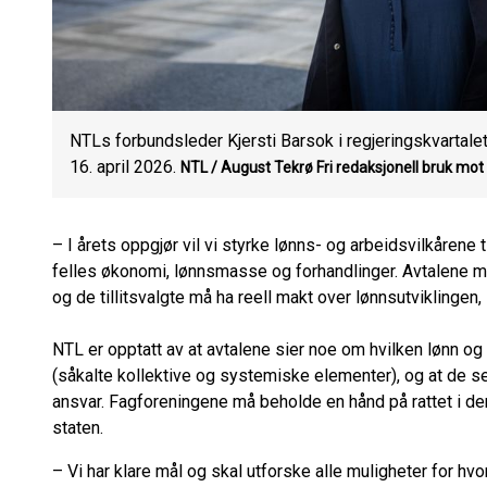
NTLs forbundsleder Kjersti Barsok i regjeringskvartale
16. april 2026.
NTL / August Tekrø
Fri redaksjonell bruk mot
– I årets oppgjør vil vi styrke lønns- og arbeidsvilkårene 
felles økonomi, lønnsmasse og forhandlinger. Avtalene må
og de tillitsvalgte må ha reell makt over lønnsutviklingen
NTL er opptatt av at avtalene sier noe om hvilken lønn og 
(såkalte kollektive og systemiske elementer), og at de sen
ansvar. Fagforeningene må beholde en hånd på rattet i de
staten.
– Vi har klare mål og skal utforske alle muligheter for 