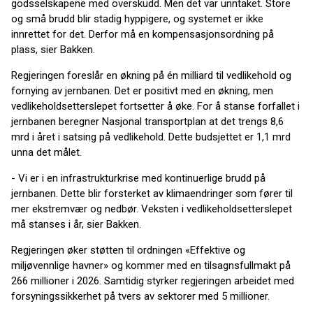
godsselskapene med overskudd. Men det var unntaket. Store
og små brudd blir stadig hyppigere, og systemet er ikke
innrettet for det. Derfor må en kompensasjonsordning på
plass, sier Bakken.
Regjeringen foreslår en økning på én milliard til vedlikehold og
fornying av jernbanen. Det er positivt med en økning, men
vedlikeholdsetterslepet fortsetter å øke. For å stanse forfallet i
jernbanen beregner Nasjonal transportplan at det trengs 8,6
mrd i året i satsing på vedlikehold. Dette budsjettet er 1,1 mrd
unna det målet.
- Vi er i en infrastrukturkrise med kontinuerlige brudd på
jernbanen. Dette blir forsterket av klimaendringer som fører til
mer ekstremvær og nedbør. Veksten i vedlikeholdsetterslepet
må stanses i år, sier Bakken.
Regjeringen øker støtten til ordningen «Effektive og
miljøvennlige havner» og kommer med en tilsagnsfullmakt på
266 millioner i 2026. Samtidig styrker regjeringen arbeidet med
forsyningssikkerhet på tvers av sektorer med 5 millioner.