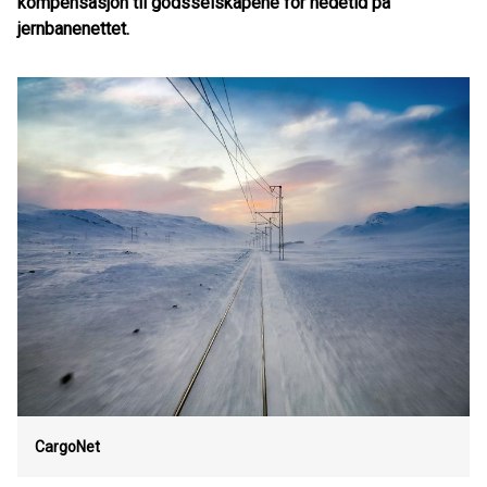
kompensasjon til godsselskapene for nedetid på
jernbanenettet.
CargoNet