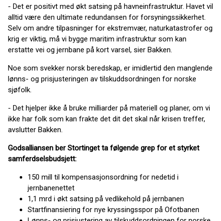
- Det er positivt med økt satsing på havneinfrastruktur. Havet vil
alltid være den ultimate redundansen for forsyningssikkerhet.
Selv om andre tilpasninger for ekstremvær, naturkatastrofer og
krig er viktig, må vi bygge maritim infrastruktur som kan
erstatte vei og jernbane på kort varsel, sier Bakken.
Noe som svekker norsk beredskap, er imidlertid den manglende
lønns- og prisjusteringen av tilskuddsordningen for norske
sjøfolk.
- Det hjelper ikke å bruke milliarder på materiell og planer, om vi
ikke har folk som kan frakte det dit det skal når krisen treffer,
avslutter Bakken.
Godsalliansen ber Stortinget ta følgende grep for et styrket
samferdselsbudsjett:
150 mill til kompensasjonsordning for nedetid i
jernbanenettet
1,1 mrd i økt satsing på vedlikehold på jernbanen
Startfinansiering for nye kryssingsspor på Ofotbanen
Lønns- og prisjustering av tilskuddsordningen for norske