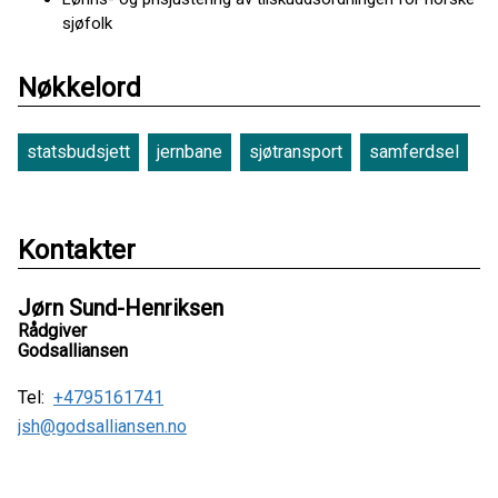
sjøfolk
Nøkkelord
statsbudsjett
jernbane
sjøtransport
samferdsel
Kontakter
Jørn Sund-Henriksen
Rådgiver
Godsalliansen
Tel:
+4795161741
jsh@godsalliansen.no