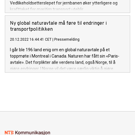
Vedlikeholdsetterslepet for jernbanen øker ytterligere og
krafttaket for maritim transport uteblir.
Ny global naturavtale må føre til endringer i
transportpolitikken
20.12.2022 16:44:41 CET
|
Pressemelding
I går ble 196 land enig om en global naturavtale på et
toppmøte i Montreal i Canada. Naturen har fått sin «Paris-
avtale». Det forplikter alle verdens land, også Norge, til å
gjøre endringer. I Norge vil det være særlig viktig å gjøre
endringer i måten vi gjør samferdselsutbygginger på.