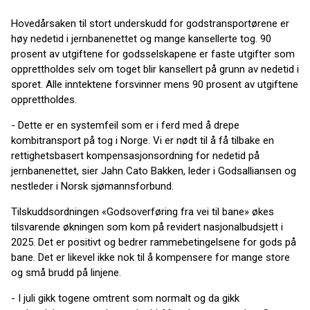
Hovedårsaken til stort underskudd for godstransportørene er
høy nedetid i jernbanenettet og mange kansellerte tog. 90
prosent av utgiftene for godsselskapene er faste utgifter som
opprettholdes selv om toget blir kansellert på grunn av nedetid i
sporet. Alle inntektene forsvinner mens 90 prosent av utgiftene
opprettholdes.
- Dette er en systemfeil som er i ferd med å drepe
kombitransport på tog i Norge. Vi er nødt til å få tilbake en
rettighetsbasert kompensasjonsordning for nedetid på
jernbanenettet, sier Jahn Cato Bakken, leder i Godsalliansen og
nestleder i Norsk sjømannsforbund.
Tilskuddsordningen «Godsoverføring fra vei til bane» økes
tilsvarende økningen som kom på revidert nasjonalbudsjett i
2025. Det er positivt og bedrer rammebetingelsene for gods på
bane. Det er likevel ikke nok til å kompensere for mange store
og små brudd på linjene.
- I juli gikk togene omtrent som normalt og da gikk