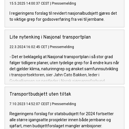
15.5.2025 14:00:37 CEST
|
Pressemelding
I regjeringens forslag til revidert nasjonalbudsjett gjøres det
to viktige grep for godsoverføring fra vei til jernbane.
Lite nytenking i Nasjonal transportplan
22.3.2024 16:02:45 CET
|
Pressemelding
- Det er beklagelig at Nasjonal transportplan i så stor grad
følger tidligere planer, uten tydelige grep for å endre kurs når
det gjelder klima, naturinngrep og ønsket samfunnsutvikling
i transportsektoren, sier Jahn Cato Bakken, leder i
Godsalliansen og nestleder i Norsk sjømannsforbund.
Transportbudsjett uten tiltak
7.10.2023 14:52:07 CEST
|
Pressemelding
Regjeringens forslag for statsbudsjett for 2024 fortsetter
alle større igangsatte prosjekter innen både jernbane og
sjøfart, men budsjettforslaget mangler ambisjoner.