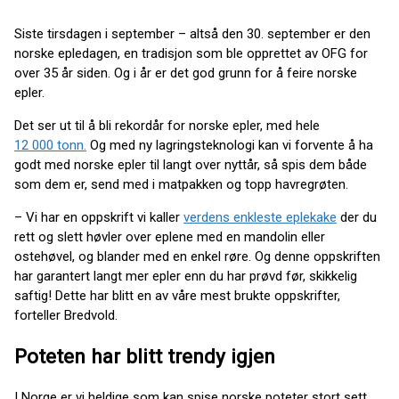
Siste tirsdagen i september – altså den 30. september er den
norske epledagen, en tradisjon som ble opprettet av OFG for
over 35 år siden. Og i år er det god grunn for å feire norske
epler.
Det ser ut til å bli rekordår for norske epler, med hele
12 000 tonn.
Og med ny lagringsteknologi kan vi forvente å ha
godt med norske epler til langt over nyttår, så spis dem både
som dem er, send med i matpakken og topp havregrøten.
– Vi har en oppskrift vi kaller
verdens enkleste eplekake
der du
rett og slett høvler over eplene med en mandolin eller
ostehøvel, og blander med en enkel røre. Og denne oppskriften
har garantert langt mer epler enn du har prøvd før, skikkelig
saftig! Dette har blitt en av våre mest brukte oppskrifter,
forteller Bredvold.
Poteten har blitt trendy igjen
I Norge er vi heldige som kan spise norske poteter stort sett