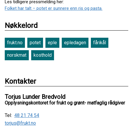
Les tidligere pressmelding her:
Folket har talt – potet er sunnere enn ris og pasta.
Nøkkelord
frukt.no
potet
eple
epledagen
fårikål
norskmat
kosthold
Kontakter
Torjus Lunder Bredvold
Opplysningskontoret for frukt og grønt- matfaglig rådgiver
Tel:
48 21 74 54
torjus@frukt.no