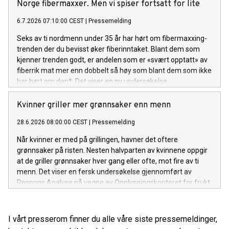
Norge fibermaxxer. Men vi spiser fortsatt for lite
6.7.2026 07:10:00 CEST
|
Pressemelding
Seks av ti nordmenn under 35 år har hørt om fibermaxxing-
trenden der du bevisst øker fiberinntaket. Blant dem som
kjenner trenden godt, er andelen som er «svært opptatt» av
fiberrik mat mer enn dobbelt så høy som blant dem som ikke
har hørt om den*. Det viser en ny undersøkelse.
Kvinner griller mer grønnsaker enn menn
28.6.2026 08:00:00 CEST
|
Pressemelding
Når kvinner er med på grillingen, havner det oftere
grønnsaker på risten. Nesten halvparten av kvinnene oppgir
at de griller grønnsaker hver gang eller ofte, mot fire av ti
menn. Det viser en fersk undersøkelse gjennomført av
Respons Analyse på vegne av Opplysningskontoret for frukt
og grønt.
I vårt presserom finner du alle våre siste pressemeldinger,