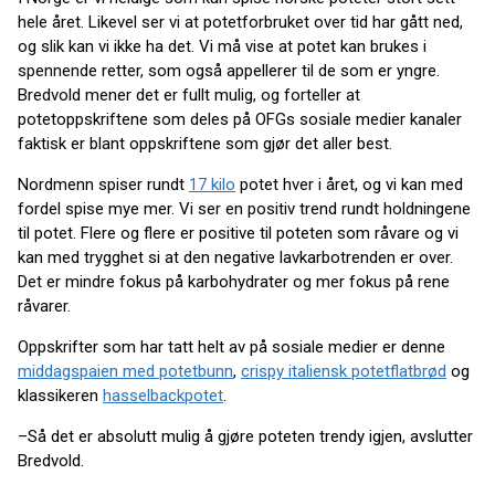
hele året. Likevel ser vi at potetforbruket over tid har gått ned,
og slik kan vi ikke ha det. Vi må vise at potet kan brukes i
spennende retter, som også appellerer til de som er yngre.
Bredvold mener det er fullt mulig, og forteller at
potetoppskriftene som deles på OFGs sosiale medier kanaler
faktisk er blant oppskriftene som gjør det aller best.
Nordmenn spiser rundt
17 kilo
potet hver i året, og vi kan med
fordel spise mye mer. Vi ser en positiv trend rundt holdningene
til potet. Flere og flere er positive til poteten som råvare og vi
kan med trygghet si at den negative lavkarbotrenden er over.
Det er mindre fokus på karbohydrater og mer fokus på rene
råvarer.
Oppskrifter som har tatt helt av på sosiale medier er denne
middagspaien med potetbunn
,
crispy italiensk potetflatbrød
og
klassikeren
hasselbackpotet
.
–Så det er absolutt mulig å gjøre poteten trendy igjen, avslutter
Bredvold.