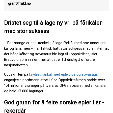
grønt/frukt.no
Dristet seg til å lage ny vri på fårikålen
med stor suksess
– For mange er det utenkelig å lage fårikål med noe annet enn
kål og lam, men vi har faktisk hatt stor suksess med en liten vri,
der både kålrot og soyasaus ble lagt til i oppskriften, sier
Bredvold som innrømmer at det er litt dristig å utfordre
nasjonalretten.
Oppskriften på
krydret fårikål med eplejuice og soyasaus
engasjerte nordmenn stort i fjor. Oppskriftsfilmen hadde over
1,4 millioner visninger på tvers av OFGs sosiale medier kanaler
og hele 17 000 lagringer.
God grunn for å feire norske epler i år -
rekordår