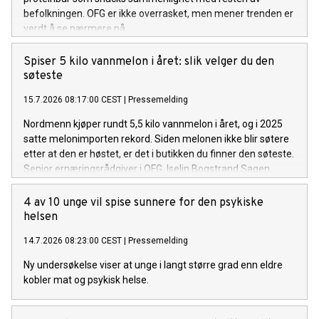
befolkningen. OFG er ikke overrasket, men mener trenden er
verdt å se nærmere på.
Spiser 5 kilo vannmelon i året: slik velger du den
søteste
15.7.2026 08:17:00 CEST
|
Pressemelding
Nordmenn kjøper rundt 5,5 kilo vannmelon i året, og i 2025
satte melonimporten rekord. Siden melonen ikke blir søtere
etter at den er høstet, er det i butikken du finner den søteste.
Senior ernæringsrådgiver i OFG, Iselin Bogstrand Sagen,
deler tre enkle grep.
4 av 10 unge vil spise sunnere for den psykiske
helsen
14.7.2026 08:23:00 CEST
|
Pressemelding
Ny undersøkelse viser at unge i langt større grad enn eldre
kobler mat og psykisk helse.