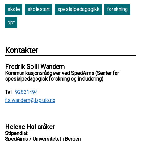
skole
skolestart
spesialpedagogikk
forskning
ppt
Kontakter
Fredrik Solli Wandem
Kommunikasjonsrådgiver ved SpedAims (Senter for
spesialpedagogisk forskning og inkludering)
Tel:
92821494
f.s.wandem@isp.uio.no
Helene Hallaråker
Stipendiat
SpedAims / Universitetet i Bergen