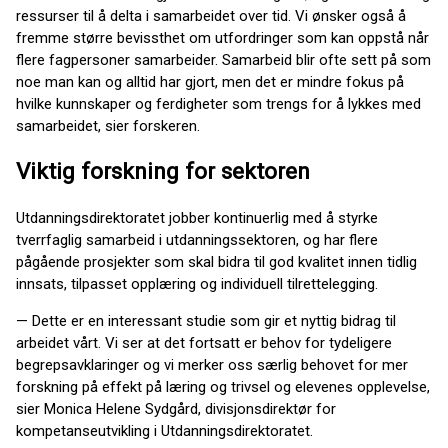
ressurser til å delta i samarbeidet over tid. Vi ønsker også å
fremme større bevissthet om utfordringer som kan oppstå når
flere fagpersoner samarbeider. Samarbeid blir ofte sett på som
noe man kan og alltid har gjort, men det er mindre fokus på
hvilke kunnskaper og ferdigheter som trengs for å lykkes med
samarbeidet, sier forskeren.
Viktig forskning for sektoren
Utdanningsdirektoratet jobber kontinuerlig med å styrke
tverrfaglig samarbeid i utdanningssektoren, og har flere
pågående prosjekter som skal bidra til god kvalitet innen tidlig
innsats, tilpasset opplæring og individuell tilrettelegging.
— Dette er en interessant studie som gir et nyttig bidrag til
arbeidet vårt. Vi ser at det fortsatt er behov for tydeligere
begrepsavklaringer og vi merker oss særlig behovet for mer
forskning på effekt på læring og trivsel og elevenes opplevelse,
sier Monica Helene Sydgård, divisjonsdirektør for
kompetanseutvikling i Utdanningsdirektoratet.