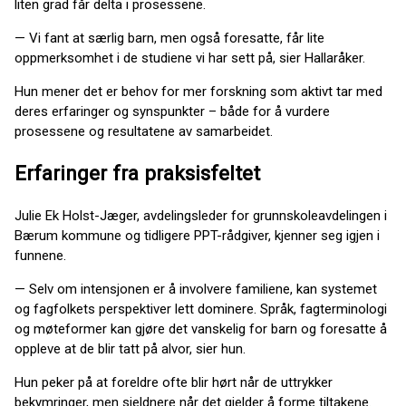
liten grad får delta i prosessene.
— Vi fant at særlig barn, men også foresatte, får lite
oppmerksomhet i de studiene vi har sett på, sier Hallaråker.
Hun mener det er behov for mer forskning som aktivt tar med
deres erfaringer og synspunkter – både for å vurdere
prosessene og resultatene av samarbeidet.
Erfaringer fra praksisfeltet
Julie Ek Holst-Jæger, avdelingsleder for grunnskoleavdelingen i
Bærum kommune og tidligere PPT-rådgiver, kjenner seg igjen i
funnene.
— Selv om intensjonen er å involvere familiene, kan systemet
og fagfolkets perspektiver lett dominere. Språk, fagterminologi
og møteformer kan gjøre det vanskelig for barn og foresatte å
oppleve at de blir tatt på alvor, sier hun.
Hun peker på at foreldre ofte blir hørt når de uttrykker
bekymringer, men sjeldnere når det gjelder å forme tiltakene.