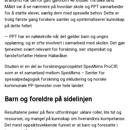
Brandmo har derfor gått gjennom 46 studier fra ulike land.
Målet var å se nærmere på hvordan skole og PPT samarbeider
for å støtte elever, særlig dem med spesielle behov. Dette er
trolig første gang forskere samler og systematiserer kunnskap
på dette feltet.
— PPT har en nøkkelrolle når det gjelder barn og unges
opplæring, og er ofte involvert i samarbeid med skolen. Det gjør
tjenesten svært relevant for forskning, sier stipendiat og
førsteforfatter Helene Hallaråker.
Studien er en del av forskningsprosjektet SpedAims ProCIP,
som er et samarbeid mellom SpedAims – Senter for
spesialpedagogisk forskning og inkludering og norske
kommunale PP-tjenester over hele landet.
Barn og foreldre på sidelinjen
Resultatene peker på flere utfordringer: uklare roller, lite tid og
ressurser, og mangel på kunnskap om hverandres kompetanse.
Det mest oppsiktsvekkende funnet er at barn og foresatte i