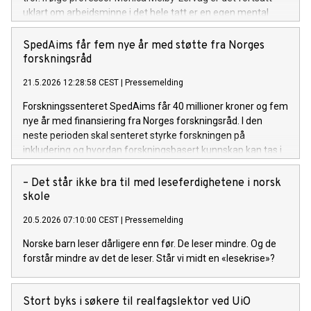
uklart om arbeidsminne i det hele tatt er en egen mental
funksjon.
SpedAims får fem nye år med støtte fra Norges
forskningsråd
21.5.2026 12:28:58 CEST
|
Pressemelding
Forskningssenteret SpedAims får 40 millioner kroner og fem
nye år med finansiering fra Norges forskningsråd. I den
neste perioden skal senteret styrke forskningen på
inkludering og hvordan forskningsbasert kunnskap kan tas i
bruk i barnehager og skoler.
– Det står ikke bra til med leseferdighetene i norsk
skole
20.5.2026 07:10:00 CEST
|
Pressemelding
Norske barn leser dårligere enn før. De leser mindre. Og de
forstår mindre av det de leser. Står vi midt en «lesekrise»?
Stort byks i søkere til realfagslektor ved UiO