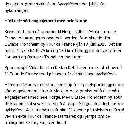
desidert største sykkelfest. Sykkelforbundet jubler for
nykomlingen.
– Vil dele vårt engasjement med hele Norge
Konseptet som nå kommer til Norge kalles L’Etape Tour de
France og arrangeres over hele verden. Startskuddet for
L’Etape Trondheim by Tour de France går 13. juni 2026. Det blir
mulig å sykle både 75 km og 130 km. I tillegg blir det aktiviteter
for barn og familier i Trondheim sentrum.
Sponsorsjef Vidar Riseth i Reitan Retail sier han er stolt over å
få Tour de France med på laget når de skal lage sykkelfest.
– Reitan Retail har en stor lidenskap for sykkelsporten gjennom
vårt engasjement i Uno-X Mobility, og vi ønsker nå å dele vårt
engasjement med hele Norge. Med L’Etape Trondheim by Tour
de France skal vi være med på å skape Norges desidert største
sykkelfest. Alle, uansett nivå, skal få kjenne på følelsen av å stå
ved en ekte Tour de France-startstrek og kjempe om de
tradisjonsrike trøyene, sier Riseth.