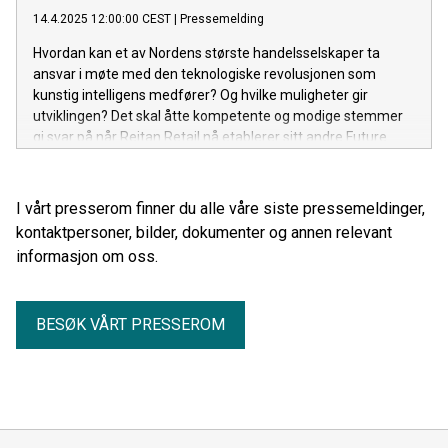
14.4.2025 12:00:00 CEST
|
Pressemelding
Hvordan kan et av Nordens største handelsselskaper ta
ansvar i møte med den teknologiske revolusjonen som
kunstig intelligens medfører? Og hvilke muligheter gir
utviklingen? Det skal åtte kompetente og modige stemmer
gi svar på når Reitan Retail nå etablerer sitt andre Future
Advisory Board (FAB).
I vårt presserom finner du alle våre siste pressemeldinger,
kontaktpersoner, bilder, dokumenter og annen relevant
informasjon om oss.
BESØK VÅRT PRESSEROM