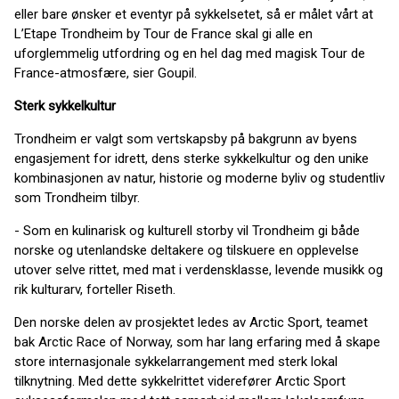
eller bare ønsker et eventyr på sykkelsetet, så er målet vårt at
L’Etape Trondheim by Tour de France skal gi alle en
uforglemmelig utfordring og en hel dag med magisk Tour de
France-atmosfære, sier Goupil.
Sterk sykkelkultur
Trondheim er valgt som vertskapsby på bakgrunn av byens
engasjement for idrett, dens sterke sykkelkultur og den unike
kombinasjonen av natur, historie og moderne byliv og studentliv
som Trondheim tilbyr.
- Som en kulinarisk og kulturell storby vil Trondheim gi både
norske og utenlandske deltakere og tilskuere en opplevelse
utover selve rittet, med mat i verdensklasse, levende musikk og
rik kulturarv, forteller Riseth.
Den norske delen av prosjektet ledes av Arctic Sport, teamet
bak Arctic Race of Norway, som har lang erfaring med å skape
store internasjonale sykkelarrangement med sterk lokal
tilknytning. Med dette sykkelrittet viderefører Arctic Sport