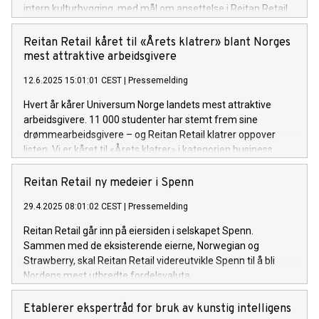
intern kulturbygging, med mål om ansettelse i Reitan Retail
etter endt idrettskarriere.
Reitan Retail kåret til «Årets klatrer» blant Norges
mest attraktive arbeidsgivere
12.6.2025 15:01:01 CEST
|
Pressemelding
Hvert år kårer Universum Norge landets mest attraktive
arbeidsgivere. 11 000 studenter har stemt frem sine
drømmearbeidsgivere – og Reitan Retail klatrer oppover
listen. Vi er kåret til «Årets klatrer» i kategorien business.
Reitan Retail ny medeier i Spenn
29.4.2025 08:01:02 CEST
|
Pressemelding
Reitan Retail går inn på eiersiden i selskapet Spenn.
Sammen med de eksisterende eierne, Norwegian og
Strawberry, skal Reitan Retail videreutvikle Spenn til å bli
Nordens mest utbredte fordelsvaluta.
Etablerer ekspertråd for bruk av kunstig intelligens