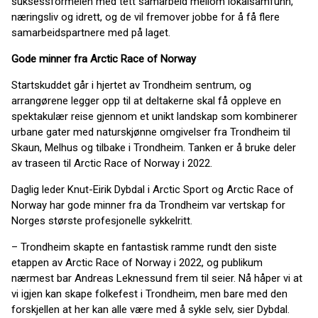
suksessformelen med tett samarbeid mellom lokalsamfunn,
næringsliv og idrett, og de vil fremover jobbe for å få flere
samarbeidspartnere med på laget.
Gode minner fra Arctic Race of Norway
Startskuddet går i hjertet av Trondheim sentrum, og
arrangørene legger opp til at deltakerne skal få oppleve en
spektakulær reise gjennom et unikt landskap som kombinerer
urbane gater med naturskjønne omgivelser fra Trondheim til
Skaun, Melhus og tilbake i Trondheim. Tanken er å bruke deler
av traseen til Arctic Race of Norway i 2022.
Daglig leder Knut-Eirik Dybdal i Arctic Sport og Arctic Race of
Norway har gode minner fra da Trondheim var vertskap for
Norges største profesjonelle sykkelritt.
– Trondheim skapte en fantastisk ramme rundt den siste
etappen av Arctic Race of Norway i 2022, og publikum
nærmest bar Andreas Leknessund frem til seier. Nå håper vi at
vi igjen kan skape folkefest i Trondheim, men bare med den
forskjellen at her kan alle være med å sykle selv, sier Dybdal.