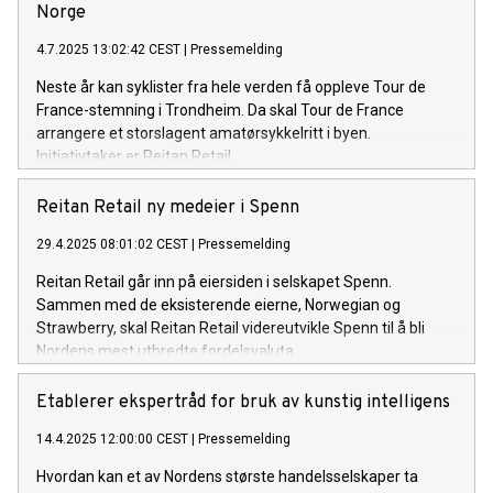
Norge
4.7.2025 13:02:42 CEST
|
Pressemelding
Neste år kan syklister fra hele verden få oppleve Tour de
France-stemning i Trondheim. Da skal Tour de France
arrangere et storslagent amatørsykkelritt i byen.
Initiativtaker er Reitan Retail.
Reitan Retail ny medeier i Spenn
29.4.2025 08:01:02 CEST
|
Pressemelding
Reitan Retail går inn på eiersiden i selskapet Spenn.
Sammen med de eksisterende eierne, Norwegian og
Strawberry, skal Reitan Retail videreutvikle Spenn til å bli
Nordens mest utbredte fordelsvaluta.
Etablerer ekspertråd for bruk av kunstig intelligens
14.4.2025 12:00:00 CEST
|
Pressemelding
Hvordan kan et av Nordens største handelsselskaper ta