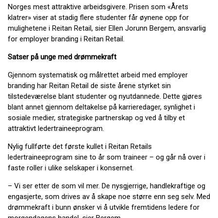
Norges mest attraktive arbeidsgivere. Prisen som «Årets
klatrer» viser at stadig flere studenter får øynene opp for
mulighetene i Reitan Retail, sier Ellen Jorunn Bergem, ansvarlig
for employer branding i Reitan Retail.
Satser på unge med drømmekraft
Gjennom systematisk og målrettet arbeid med employer
branding har Reitan Retail de siste årene styrket sin
tilstedeværelse blant studenter og nyutdannede. Dette gjøres
blant annet gjennom deltakelse på karrieredager, synlighet i
sosiale medier, strategiske partnerskap og ved å tilby et
attraktivt ledertraineeprogram.
Nylig fullførte det første kullet i Reitan Retails
ledertraineeprogram sine to år som traineer – og går nå over i
faste roller i ulike selskaper i konsernet.
– Vi ser etter de som vil mer. De nysgjerrige, handlekraftige og
engasjerte, som drives av å skape noe større enn seg selv. Med
drømmekraft i bunn ønsker vi å utvikle fremtidens ledere for