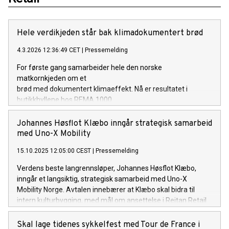
Hele verdikjeden står bak klimadokumentert brød
4.3.2026 12:36:49 CET
|
Pressemelding
For første gang samarbeider hele den norske
matkornkjeden om et
brød med dokumentert klimaeffekt. Nå er resultatet i
butikkhyllene hos REMA 1000.
Johannes Høsflot Klæbo inngår strategisk samarbeid
med Uno-X Mobility
15.10.2025 12:05:00 CEST
|
Pressemelding
Verdens beste langrennsløper, Johannes Høsflot Klæbo,
inngår et langsiktig, strategisk samarbeid med Uno-X
Mobility Norge. Avtalen innebærer at Klæbo skal bidra til
intern kulturbygging, med mål om ansettelse i Reitan Retail
etter endt idrettskarriere.
Skal lage tidenes sykkelfest med Tour de France i