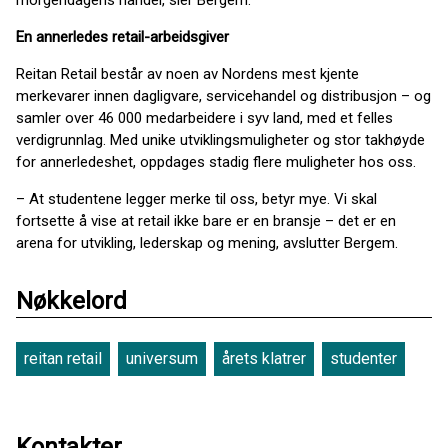
morgendagens handel, sier Bergem.
En annerledes retail-arbeidsgiver
Reitan Retail består av noen av Nordens mest kjente
merkevarer innen dagligvare, servicehandel og distribusjon – og
samler over 46 000 medarbeidere i syv land, med et felles
verdigrunnlag. Med unike utviklingsmuligheter og stor takhøyde
for annerledeshet, oppdages stadig flere muligheter hos oss.
– At studentene legger merke til oss, betyr mye. Vi skal
fortsette å vise at retail ikke bare er en bransje – det er en
arena for utvikling, lederskap og mening, avslutter Bergem.
Nøkkelord
reitan retail
universum
årets klatrer
studenter
Kontakter