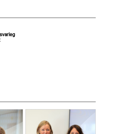
svarleg
t