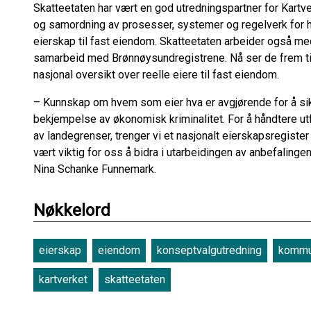
Skatteetaten har vært en god utredningspartner for Kartve
og samordning av prosesser, systemer og regelverk for 
eierskap til fast eiendom. Skatteetaten arbeider også med 
samarbeid med Brønnøysundregistrene. Nå ser de frem til
nasjonal oversikt over reelle eiere til fast eiendom.
– Kunnskap om hvem som eier hva er avgjørende for å sikr
bekjempelse av økonomisk kriminalitet. For å håndtere u
av landegrenser, trenger vi et nasjonalt eierskapsregister
vært viktig for oss å bidra i utarbeidingen av anbefalingen
Nina Schanke Funnemark.
Nøkkelord
eierskap
eiendom
konseptvalgutredning
kommun
kartverket
skatteetaten