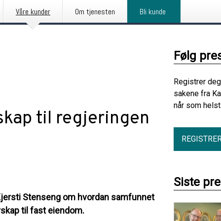
Våre kunder
Om tjenesten
Bli kunde
Følg pre
Registrer deg
sakene fra Ka
når som helst
kap til regjeringen
REGISTRE
Siste pr
åd Kjersti Stenseng om hvordan samfunnet
rskap til fast eiendom.