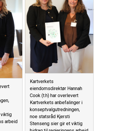
Kartverkets
evert
eiendomsdirektør Hannah
Cook (t.h) har overlevert
ngen,
Kartverkets anbefalinger i
konseptvalgutredningen,
viktig
noe statsråd Kjersti
ns arbeid
Stenseng sier gir et viktig
bidrag til regjeringens arbeid