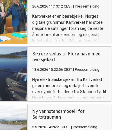
26.6.2026 11:13:12 CEST
|
Pressemelding
Kartverket er en bærebjelke i Norges
digitale grunnmur. Kartverket har store,
nasjonale satsinger foran seg de neste
årene innenfor eiendom og nasjonal,
kritisk infrastruktur. Nå er det inngått
avtale med to leverandører som støtte i
det store digitaliseringsløftet.
Sikrere seilas til Florø havn med
nye sjøkart
18.6.2026 15:22:56 CEST
|
Pressemelding
Nye elektroniske sjøkart fra Kartverket
gir en mer presis og detaljert oversikt
over dybdeforholdene fra Stabben fyr til
Florø havn. Det gjør innseilinga tryggere
for sjøtrafikken.
Ny vannstandsmodell for
Saltstraumen
5.5.2026 14:26:21 CEST
|
Pressemelding