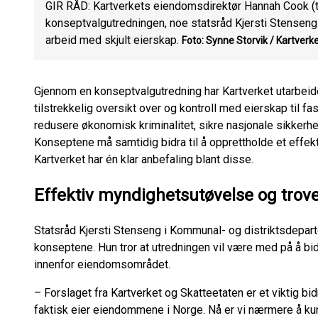
GIR RÅD: Kartverkets eiendomsdirektør Hannah Cook (t.h
konseptvalgutredningen, noe statsråd Kjersti Stenseng si
arbeid med skjult eierskap.
Foto: Synne Storvik / Kartverke
Gjennom en konseptvalgutredning har Kartverket utarbeide
tilstrekkelig oversikt over og kontroll med eierskap til fa
redusere økonomisk kriminalitet, sikre nasjonale sikkerhets
Konseptene må samtidig bidra til å opprettholde et effek
Kartverket har én klar anbefaling blant disse.
Effektiv myndighetsutøvelse og trov
Statsråd Kjersti Stenseng i Kommunal- og distriktsdepart
konseptene. Hun tror at utredningen vil være med på å bi
innenfor eiendomsområdet.
– Forslaget fra Kartverket og Skatteetaten er et viktig bi
faktisk eier eiendommene i Norge. Nå er vi nærmere å ku