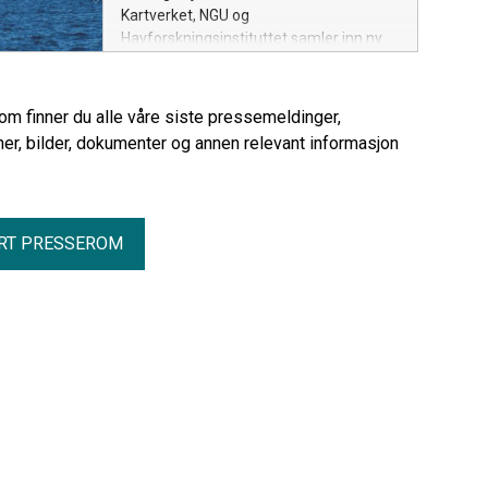
Kartverket, NGU og
Havforskningsinstituttet samler inn ny
kunnskap om dybder, bunnforhold, natur
og miljø i fjorden.
rom finner du alle våre siste pressemeldinger,
er, bilder, dokumenter og annen relevant informasjon
RT PRESSEROM