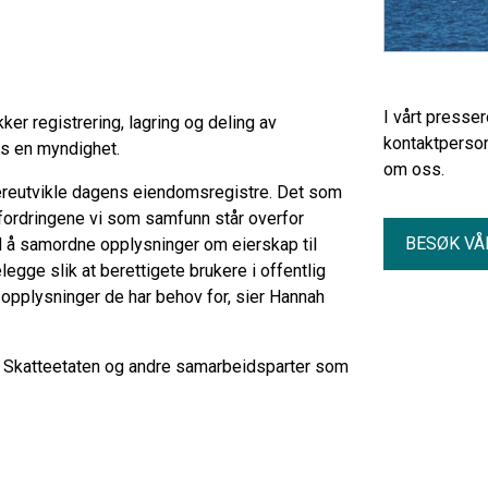
I vårt presse
kker registrering, lagring og deling av
kontaktperson
os en myndighet.
om oss.
dereutvikle dagens eiendomsregistre. Det som
 utfordringene vi som samfunn står overfor
BESØK VÅ
d å samordne opplysninger om eierskap til
legge slik at berettigete brukere i offentlig
psopplysninger de har behov for, sier Hannah
se Skatteetaten og andre samarbeidsparter som