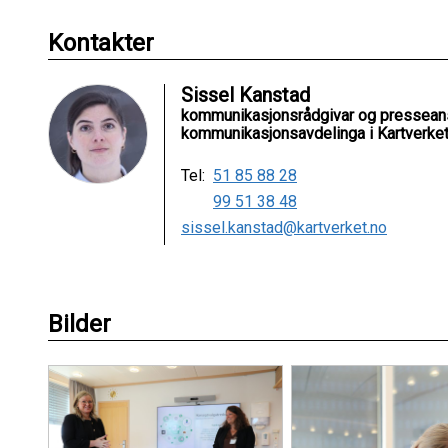
Kontakter
Sissel Kanstad
kommunikasjonsrådgivar og pressean
kommunikasjonsavdelinga i Kartverke
Tel:
51 85 88 28
99 51 38 48
sissel.kanstad@kartverket.no
Bilder