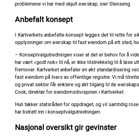
problemene vi har med skjult eierskap, sier Stenseng.
Anbefalt konsept
I Kartverkets anbefalte konsept legges det til rette for si
opplysninger om eierskap til fast eiendom på ett sted, h
– Konseptvalgutredningen viser at det er behov for å vi
har vært «godt nok» til nå, er ikke tilstrekkelig til å løse
fremover. Kartverket anbefaler en økt standardisering ve
fast eiendom på tvers av offentlige registre. Vi må tilrette
og privat sektor får enklere og økt tilgang til de eierska
Cook, direktør for eiendomsdivisjonen i Kartverket.
Hun takker statsråden for oppdraget, og vil samtidig ro
har bidratt inn i konseptvalgutredningen.
Nasjonal oversikt gir gevinster