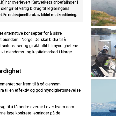
) har overlevert Kartverkets anbefalinger i
er gir et viktig bidrag til regjeringens
t.
Fri redaksjonell bruk av bildet mot kreditering.
t alternative konsepter for å sikre
st eiendom i Norge. De skal bidra til å
interesser og gi økt tillit til myndighetene.
tivt eiendoms- og kapitalmarked i Norge.
erdighet
ementet ser frem til å gå gjennom
dra til en effektiv og god myndighetsutøvelse
drag til å få bedre oversikt over hvem som
nne lage konkrete løsninger på de