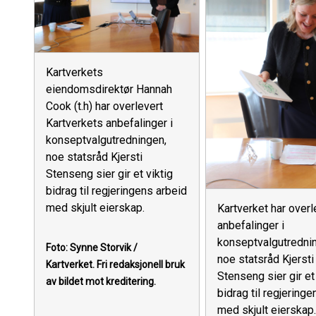
Kartverkets
eiendomsdirektør Hannah
Cook (t.h) har overlevert
Kartverkets anbefalinger i
konseptvalgutredningen,
noe statsråd Kjersti
Stenseng sier gir et viktig
bidrag til regjeringens arbeid
med skjult eierskap.
Kartverket har overl
anbefalinger i
konseptvalgutredni
Foto: Synne Storvik /
noe statsråd Kjersti
Kartverket.
Fri redaksjonell bruk
Stenseng sier gir et 
av bildet mot kreditering.
bidrag til regjeringe
med skjult eierskap.