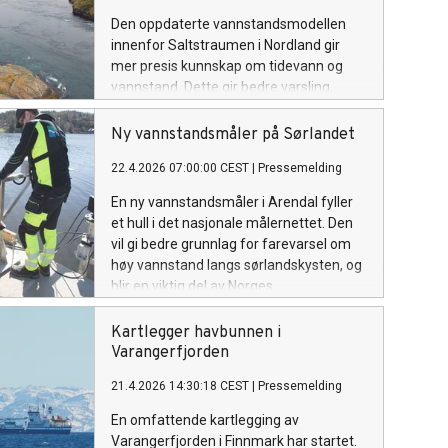
Den oppdaterte vannstandsmodellen
innenfor Saltstraumen i Nordland gir
mer presis kunnskap om tidevann og
vannstand. Dette gir bedre varsling,
viktig for planlegging og beredskap i
kystsonen.
Ny vannstandsmåler på Sørlandet
22.4.2026 07:00:00 CEST
|
Pressemelding
En ny vannstandsmåler i Arendal fyller
et hull i det nasjonale målernettet. Den
vil gi bedre grunnlag for farevarsel om
høy vannstand langs sørlandskysten, og
blir en viktig del av Norges
samfunnsberedskap.
Kartlegger havbunnen i
Varangerfjorden
21.4.2026 14:30:18 CEST
|
Pressemelding
En omfattende kartlegging av
Varangerfjorden i Finnmark har startet.