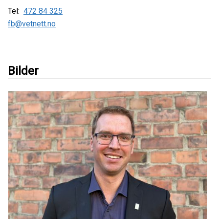
Tel:
472 84 325
fb@vetnett.no
Bilder