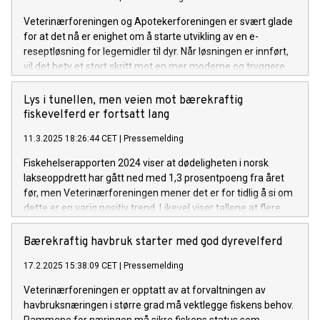
Veterinærforeningen og Apotekerforeningen er svært glade
for at det nå er enighet om å starte utvikling av en e-
reseptløsning for legemidler til dyr. Når løsningen er innført,
vil det bety et stort skritt mot en mer moderne og tryggere
løsning for både veterinærer, apotek og dyreeiere.
Lys i tunellen, men veien mot bærekraftig
fiskevelferd er fortsatt lang
11.3.2025 18:26:44 CET
|
Pressemelding
Fiskehelserapporten 2024 viser at dødeligheten i norsk
lakseoppdrett har gått ned med 1,3 prosentpoeng fra året
før, men Veterinærforeningen mener det er for tidlig å si om
dette er en varig positiv trend. Likevel viser tallene at flere
aktører i næringen jobber målrettet for å redusere
dødeligheten.
Bærekraftig havbruk starter med god dyrevelferd
17.2.2025 15:38:09 CET
|
Pressemelding
Veterinærforeningen er opptatt av at forvaltningen av
havbruksnæringen i større grad må vektlegge fiskens behov.
Rammene for næringen må sikre fiskens status som