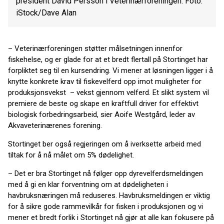
president David Persson i Veterinærforeningen. Foto:
iStock/Dave Alan
– Veterinærforeningen støtter målsetningen innenfor
fiskehelse, og er glade for at et bredt flertall på Stortinget har
forpliktet seg til en kursendring. Vi mener at løsningen ligger i å
knytte konkrete krav til fiskevelferd opp imot muligheter for
produksjonsvekst – vekst gjennom velferd. Et slikt system vil
premiere de beste og skape en kraftfull driver for effektivt
biologisk forbedringsarbeid, sier Aoife Westgård, leder av
Akvaveterinærenes forening.
Stortinget ber også regjeringen om å iverksette arbeid med
tiltak for å nå målet om 5% dødelighet.
– Det er bra Stortinget nå følger opp dyrevelferdsmeldingen
med å gi en klar forventning om at dødeligheten i
havbruksnæringen må reduseres. Havbruksmeldingen er viktig
for å sikre gode rammevilkår for fisken i produksjonen og vi
mener et bredt forlik i Stortinget nå gjør at alle kan fokusere på