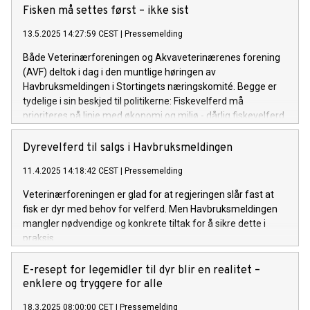
Fisken må settes først – ikke sist
13.5.2025 14:27:59 CEST
|
Pressemelding
Både Veterinærforeningen og Akvaveterinærenes forening
(AVF) deltok i dag i den muntlige høringen av
Havbruksmeldingen i Stortingets næringskomité. Begge er
tydelige i sin beskjed til politikerne: Fiskevelferd må
prioriteres på linje med økonomi og miljø - dårlig fiskevelferd
skal ikke lønne seg.
Dyrevelferd til salgs i Havbruksmeldingen
11.4.2025 14:18:42 CEST
|
Pressemelding
Veterinærforeningen er glad for at regjeringen slår fast at
fisk er dyr med behov for velferd. Men Havbruksmeldingen
mangler nødvendige og konkrete tiltak for å sikre dette i
praksis.
E-resept for legemidler til dyr blir en realitet –
enklere og tryggere for alle
18.3.2025 08:00:00 CET
|
Pressemelding