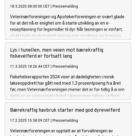
18.3.2025 08:00:00 CET
|
Pressemelding
Veterinærforeningen og Apotekerforeningen er svært glade
for at det nå er enighet om å starte utvikling av en e-
reseptløsning for legemidler til dyr. Når løsningen er innført,
vil det bety et stort skritt mot en mer moderne og tryggere
løsning for både veterinærer, apotek og dyreeiere.
Lys i tunellen, men veien mot bærekraftig
fiskevelferd er fortsatt lang
11.3.2025 18:26:44 CET
|
Pressemelding
Fiskehelserapporten 2024 viser at dødeligheten i norsk
lakseoppdrett har gått ned med 1,3 prosentpoeng fra året
før, men Veterinærforeningen mener det er for tidlig å si om
dette er en varig positiv trend. Likevel viser tallene at flere
aktører i næringen jobber målrettet for å redusere
dødeligheten.
Bærekraftig havbruk starter med god dyrevelferd
17.2.2025 15:38:09 CET
|
Pressemelding
Veterinærforeningen er opptatt av at forvaltningen av