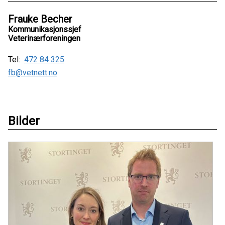
Frauke Becher
Kommunikasjonssjef
Veterinærforeningen
Tel:
472 84 325
fb@vetnett.no
Bilder