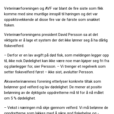
Veterinærforeningen og AVF var blant de fire siste som fikk
komme med sine muntlige innspill til høringen og det var
oppsiktsvekkende at disse fire var de første som snakket
fisken.
Veterinærforeningens president David Persson sa at det
viktigste er å lage et system der det ikke lønner seg å ha dårlig
fiskevelferd.
– Derfor er en lav avgift på død fisk, som meldingen legger opp
til, ikke nok. Dødelighet kan ikke være noe man kjøper seg fri fra
og planlegger for, sier Persson. – Vi trenger et regelverk som
setter fiskevelferd først – ikke sist, avslutter Persson.
Akvaveterinærenes forening etterlyser konkrete tiltak som
belønner god velferd og lav dødelighet. De mener at positiv
belønning av de dyktigste oppdretterne må til for å nå målet
om 5 % dødelighet.
– Vekst i næringen må skje gjennom velferd. Vi må belønne de
oppdretterne som lykkes med å sikre god fiskehelse og -