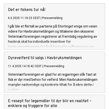
Det er fiskens tur nå!
6.6.2025 11:18:23 CEST
|
Pressemelding
I går ble et flertall av partiene på Stortinget enige om veien
videre for Havbruksmeldingen og tiltakene den skisserer.
Veterinærforeningen registrerer at fremtidig regulering av
havbruk skal ha individuelle insentiver for
havbruksselskapene for å nå fastsatte målsetninger om
bedre fiskevelferd og redusert dødelighet.
Dyrevelferd til salgs i Havbruksmeldingen
11.4.2025 14:18:42 CEST
|
Pressemelding
Veterinærforeningen er glad for at regjeringen slår fast at
fisk er dyr med behov for velferd. Men Havbruksmeldingen
mangler nødvendige og konkrete tiltak for å sikre dette i
praksis.
E-resept for legemidler til dyr blir en realitet –
enklere og tryggere for alle