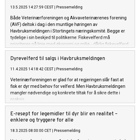
13.5.2025 14:27:59 CEST
|
Pressemelding
Både Veterinærforeningen og Akvaveterinærenes forening
(AVF) deltok i dag i den muntlige høringen av
Havbruksmeldingen i Stortingets næringskomité. Begge er
tydelige i sin beskjed til politikerne: Fiskevelferd må
prioriteres på linje med økonomi og miljø - dårlig fiskevelferd
skal ikke lønne seg.
Dyrevelferd til salgs i Havbruksmeldingen
11.4.2025 14:18:42 CEST
|
Pressemelding
Veterinærforeningen er glad for at regjeringen slår fast at
fisk er dyr med behov for velferd. Men Havbruksmeldingen
mangler nødvendige og konkrete tiltak for å sikre dette i
praksis.
E-resept for legemidler til dyr blir en realitet –
enklere og tryggere for alle
18.3.2025 08:00:00 CET
|
Pressemelding