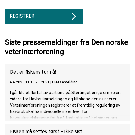
REGISTRER
Siste pressemeldinger fra Den norske
veterinærforening
Det er fiskens tur nå!
6.6.2025 11:18:23 CEST
|
Pressemelding
I går ble et flertall av partiene på Stortinget enige om veien
videre for Havbruksmeldingen og tiltakene den skisserer.
Veterinærforeningen registrerer at fremtidig regulering av
havbruk skal ha individuelle insentiver for
havbruksselskapene for å nå fastsatte målsetninger om
bedre fiskevelferd og redusert dødelighet.
Fisken må settes først – ikke sist