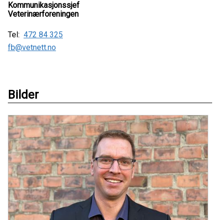
Kommunikasjonssjef
Veterinærforeningen
Tel:
472 84 325
fb@vetnett.no
Bilder