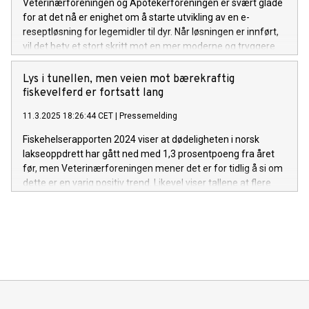
Veterinærforeningen og Apotekerforeningen er svært glade
for at det nå er enighet om å starte utvikling av en e-
reseptløsning for legemidler til dyr. Når løsningen er innført,
vil det bety et stort skritt mot en mer moderne og tryggere
løsning for både veterinærer, apotek og dyreeiere.
Lys i tunellen, men veien mot bærekraftig
fiskevelferd er fortsatt lang
11.3.2025 18:26:44 CET
|
Pressemelding
Fiskehelserapporten 2024 viser at dødeligheten i norsk
lakseoppdrett har gått ned med 1,3 prosentpoeng fra året
før, men Veterinærforeningen mener det er for tidlig å si om
dette er en varig positiv trend. Likevel viser tallene at flere
aktører i næringen jobber målrettet for å redusere
dødeligheten.