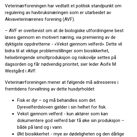
Veterinærforeningen har vedtatt et politisk standpunkt om
regulering av havbruksnæringen som er utarbeidet av
Akvaveterinærenes forening (AVF).
– AVF er overbevist om at de biologiske utfordringene best
løses gjennom en motivert næring, via premiering av de
dyktigste oppdretterne - «Vekst gjennom velferd». Dette vil
bidra til at viktige problemstillinger som biosikkerhet,
helsebringende smoltproduksjon og risikovilje settes på
dagsorden og får nødvendig prioritet, sier leder Aoife M.
Westgård i AVF.
Veterinærforeningen mener at følgende må adresseres i
fremtidens forvaltning av dette husdyrholdet:
Fisk er dyr – og må behandles som det.
Dyrevelferdsloven gjelder i sin helhet for fisk.
Vekst gjennom velferd - kun aktører som kan
dokumentere god velferd bør få øke sin produksjon –
både på land og i vann.
Økt biosikkerhet - mye av dødeligheten og den dårlige