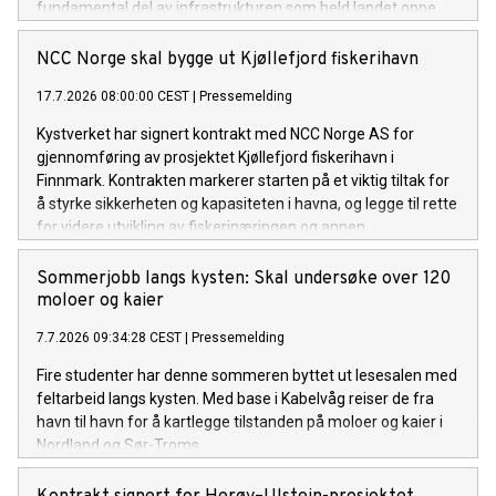
fundamental del av infrastrukturen som held landet oppe.
Det gjeld i fredstid, i kriser og om det verste skulle skje.
NCC Norge skal bygge ut Kjøllefjord fiskerihavn
17.7.2026 08:00:00 CEST
|
Pressemelding
Kystverket har signert kontrakt med NCC Norge AS for
gjennomføring av prosjektet Kjøllefjord fiskerihavn i
Finnmark. Kontrakten markerer starten på et viktig tiltak for
å styrke sikkerheten og kapasiteten i havna, og legge til rette
for videre utvikling av fiskerinæringen og annen
næringsaktivitet i området.
Sommerjobb langs kysten: Skal undersøke over 120
moloer og kaier
7.7.2026 09:34:28 CEST
|
Pressemelding
Fire studenter har denne sommeren byttet ut lesesalen med
feltarbeid langs kysten. Med base i Kabelvåg reiser de fra
havn til havn for å kartlegge tilstanden på moloer og kaier i
Nordland og Sør-Troms.