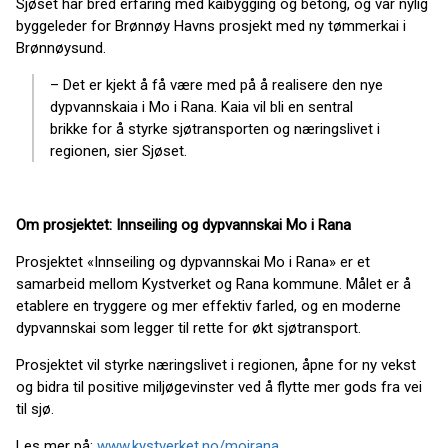
Sjøset har bred erfaring med kaibygging og betong, og var nylig
byggeleder for Brønnøy Havns prosjekt med ny tømmerkai i
Brønnøysund.
– Det er kjekt å få være med på å realisere den nye
dypvannskaia i Mo i Rana. Kaia vil bli en sentral
brikke for å styrke sjøtransporten og næringslivet i
regionen, sier Sjøset.
Om prosjektet: Innseiling og dypvannskai Mo i Rana
Prosjektet «Innseiling og dypvannskai Mo i Rana» er et
samarbeid mellom Kystverket og Rana kommune. Målet er å
etablere en tryggere og mer effektiv farled, og en moderne
dypvannskai som legger til rette for økt sjøtransport.
Prosjektet vil styrke næringslivet i regionen, åpne for ny vekst
og bidra til positive miljøgevinster ved å flytte mer gods fra vei
til sjø.
Les mer på:
www.kystverket.no/moirana