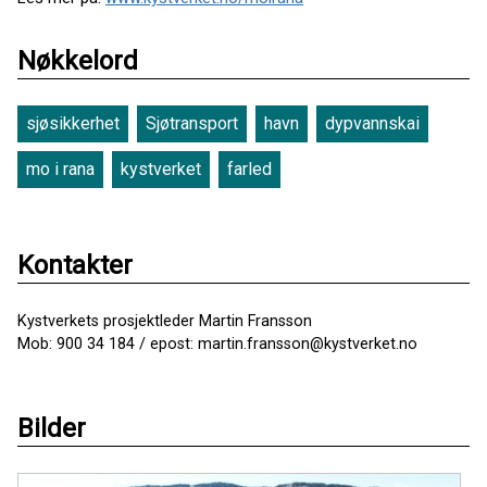
Nøkkelord
sjøsikkerhet
Sjøtransport
havn
dypvannskai
mo i rana
kystverket
farled
Kontakter
Kystverkets prosjektleder Martin Fransson
Mob: 900 34 184 / epost: martin.fransson@kystverket.no
Bilder