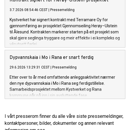
Kontrakt signert for Herøy–Ulstein-prosjektet
3.7.2026 08:54:46 CEST
|
Pressemelding
Kystverket har signert kontrakt med Terramare Oy for
gjennomføring av prosjektet Gjennomseiling Herøy–Ulstein
til Ålesund. Kontrakten markerer starten på eit prosjekt som
skal gjere seglinga tryggare og meir effektiv i ei kompleks og
vêrutsett farlei.
Dypvannskaia i Mo i Rana er snart ferdig
29.6.2026 13:29:31 CEST
|
Pressemelding
Etter over to år med omfattende anleggsaktivitet nærmer
den nye dypvannskaia i Mo i Rana seg ferdigstillelse.
Samarbeidsprosjektet mellom Kystverket og Rana
kommune går nå inn i sin avsluttende fase.
I vårt presserom finner du alle våre siste pressemeldinger,
kontaktpersoner, bilder, dokumenter og annen relevant