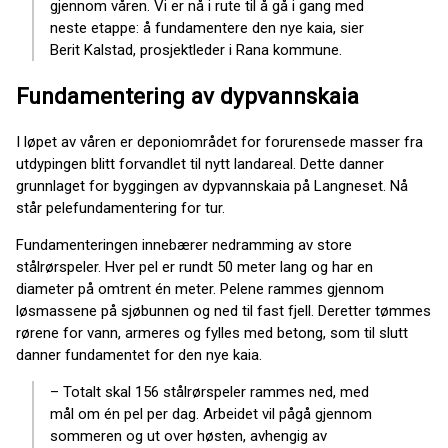
gjennom våren. Vi er nå i rute til å gå i gang med
neste etappe: å fundamentere den nye kaia, sier
Berit Kalstad, prosjektleder i Rana kommune.
Fundamentering av dypvannskaia
I løpet av våren er deponiområdet for forurensede masser fra
utdypingen blitt forvandlet til nytt landareal. Dette danner
grunnlaget for byggingen av dypvannskaia på Langneset. Nå
står pelefundamentering for tur.
Fundamenteringen innebærer nedramming av store
stålrørspeler. Hver pel er rundt 50 meter lang og har en
diameter på omtrent én meter. Pelene rammes gjennom
løsmassene på sjøbunnen og ned til fast fjell. Deretter tømmes
rørene for vann, armeres og fylles med betong, som til slutt
danner fundamentet for den nye kaia.
– Totalt skal 156 stålrørspeler rammes ned, med
mål om én pel per dag. Arbeidet vil pågå gjennom
sommeren og ut over høsten, avhengig av