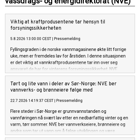
vassdrags- og energidirektorat (NVE)
Viktig at kraftprodusentene tar hensyn til
forsyningssikkerheten
5.8.2026 13:00:00 CEST
|
Pressemelding
Fyllingsgraden i de norske vannmagasinene økte litt forrige
uke, men er fremdeles lav for årstiden. I denne situasjonen
er det viktig at vannkraftprodusentene tar inn over seg
ansvaret de har for vinterens forsyningssikkerhet. NVE
følger utviklingen av kraftsituasjonen, i tett dialog med
Statnett. Om nødvendig vil NVE innføre en
Tørt og lite vann i deler av Sør-Norge: NVE ber
rapporteringsordning for kraftprodusentene.
vannverks- og brønneiere følge med
22.7.2026 14:19:37 CEST
|
Pressemelding
Flere steder i Sør-Norge er grunnvannstanden og
vannføringen nå svært lav etter en nedbørfattig vinter og en
varm, tørr sommer. NVE ber vannverkseiere, brønneiere og
andre som tar ut vann om å følge utviklingen og være
forberedt på å gjøre vannbesparende tiltak om det ikke