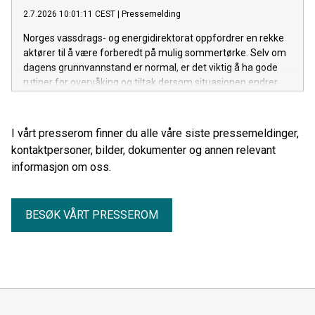
2.7.2026 10:01:11 CEST
|
Pressemelding
Norges vassdrags- og energidirektorat oppfordrer en rekke
aktører til å være forberedt på mulig sommertørke. Selv om
dagens grunnvannstand er normal, er det viktig å ha gode
rutiner for overvåking og tiltak dersom situasjonen endrer
seg gjennom sommeren.
I vårt presserom finner du alle våre siste pressemeldinger,
kontaktpersoner, bilder, dokumenter og annen relevant
informasjon om oss.
BESØK VÅRT PRESSEROM