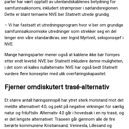
parter har vært opptatt av utenlandskablenes betydning for
samfunnsøkonomi, inkludert strømpriser i sørlandsregionen.
Dette er blant temaene NVE ber Statnett utrede grundig.
– Vi har fastsatt et utredningsprogram hvor vi ber om grundige
samfunnsøkonomiske utredninger som strekker seg en del
lenger enn våre standardkrav, sier Ingrid Myrtveit, seksjonssjef i
NVE.
Mange høringsparter mener også at kablene ikke bør fornyes
etter endt levetid. NVE ber Statnett inkludere denne muligheten,
i det som vil kalles nullalternativ. NVE har også bedt Statnett
vurdere flere konsepter med ulik overføringskapasitet.
Fjerner omdiskutert trasé-alternativ
Et større antall høringsinnspill har ytret sterk motstand mot det
meldte alternativet 4.0, og pekt på negative virkninger for særlig
natur og friluftsliv. Alternativ 4.0 går i hovedsak i en ny trasé, og
er det lengste alternativet. Traseen går gjennom alle de fire
berørte kommunene Kristiansand, Vennesla, Lillesand og