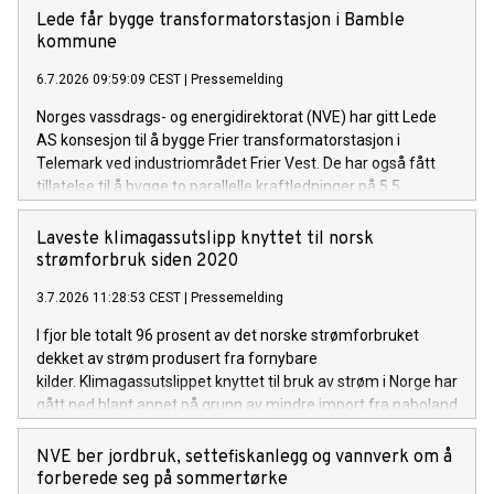
kommer mye regn de neste ukene.
Lede får bygge transformatorstasjon i Bamble
kommune
6.7.2026 09:59:09 CEST
|
Pressemelding
Norges vassdrags- og energidirektorat (NVE) har gitt Lede
AS konsesjon til å bygge Frier transformatorstasjon i
Telemark ved industriområdet Frier Vest. De har også fått
tillatelse til å bygge to parallelle kraftledninger på 5,5
kilometer, for å knytte stasjonen til Herum
transformatorstasjon.
Laveste klimagassutslipp knyttet til norsk
strømforbruk siden 2020
3.7.2026 11:28:53 CEST
|
Pressemelding
I fjor ble totalt 96 prosent av det norske strømforbruket
dekket av strøm produsert fra fornybare
kilder. Klimagassutslippet knyttet til bruk av strøm i Norge har
gått ned blant annet på grunn av mindre import fra naboland
med høyere andel kraftproduksjon med klimautslipp. Det
viser NVEs klimadeklarasjon for fysisk levert strøm i 2025.
NVE ber jordbruk, settefiskanlegg og vannverk om å
forberede seg på sommertørke