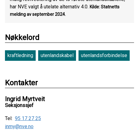
har NVE valgt å utelate alternativ 4.0.
Kilde: Statnetts
melding av september 2024.
Nøkkelord
kraftledning
utenlandskabel
utenlandsforbindelse
Kontakter
Ingrid Myrtveit
Seksjonssjef
Tel:
95 17 27 25
inmy@nve.no