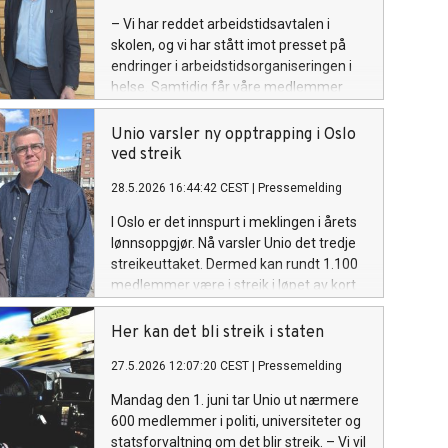
– Vi har reddet arbeidstidsavtalen i
skolen, og vi har stått imot presset på
endringer i arbeidstidsorganiseringen i
helse. Samtidig får våre medlemmer
reallønnsøkning, sier Unios
forhandlingsleder Geir Røsvoll.
Unio varsler ny opptrapping i Oslo
ved streik
28.5.2026 16:44:42 CEST
|
Pressemelding
I Oslo er det innspurt i meklingen i årets
lønnsoppgjør. Nå varsler Unio det tredje
streikeuttaket. Dermed kan rundt 1.100
medlemmer være i streik i løpet av kort
tid dersom partene ikke blir enige.
Her kan det bli streik i staten
27.5.2026 12:07:20 CEST
|
Pressemelding
Mandag den 1. juni tar Unio ut nærmere
600 medlemmer i politi, universiteter og
statsforvaltning om det blir streik. – Vi vil