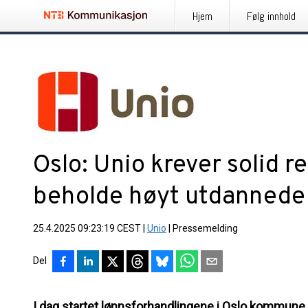
Hjem
Følg innhold
Oslo: Unio krever solid r
beholde høyt utdannede
25.4.2025 09:23:19 CEST
|
Unio
|
Pressemelding
Del
I dag startet lønnsforhandlingene i Oslo kommune. 