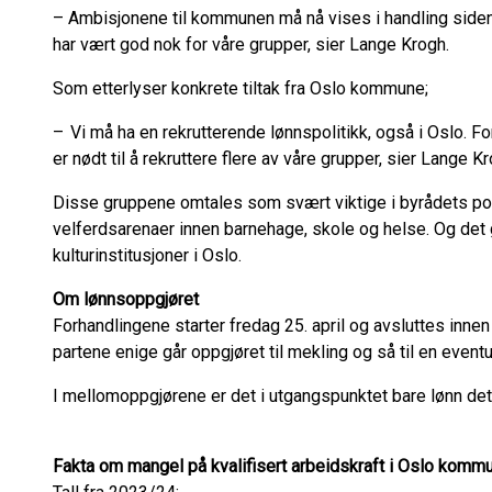
– Ambisjonene til kommunen må nå vises i handling siden 
har vært god nok for våre grupper, sier Lange Krogh.
Som etterlyser konkrete tiltak fra Oslo kommune;
– Vi må ha en rekrutterende lønnspolitikk, også i Oslo. Fo
er nødt til å rekruttere flere av våre grupper, sier Lange K
Disse gruppene omtales som svært viktige i byrådets poli
velferdsarenaer innen barnehage, skole og helse. Og det g
kulturinstitusjoner i Oslo.
Om lønnsoppgjøret
Forhandlingene starter fredag 25. april og avsluttes innen 
partene enige går oppgjøret til mekling og så til en eventue
I mellomoppgjørene er det i utgangspunktet bare lønn de
Fakta om mangel på kvalifisert arbeidskraft i Oslo komm