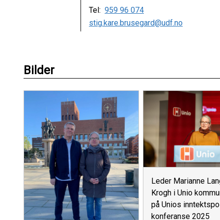
Tel:
959 96 074
stig.kare.brusegard@udf.no
Bilder
Leder Marianne La
Krogh i Unio kommu
på Unios inntektspol
konferanse 2025