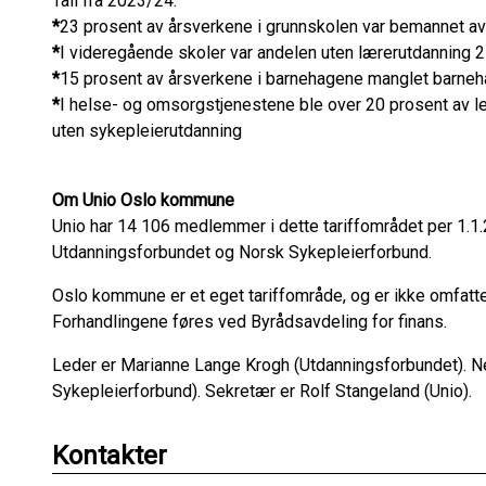
Tall fra 2023/24:
*
23 prosent av årsverkene i grunnskolen var bemannet av
*
I videregående skoler var andelen uten lærerutdanning 
*
15 prosent av årsverkene i barnehagene manglet barne
*
I helse- og omsorgstjenestene ble over 20 prosent av l
uten sykepleierutdanning
Om Unio Oslo kommune
Unio har 14 106 medlemmer i dette tariffområdet per 1.1
Utdanningsforbundet og Norsk Sykepleierforbund.
Oslo kommune er et eget tariffområde, og er ikke omfatte
Forhandlingene føres ved Byrådsavdeling for finans.
Leder er Marianne Lange Krogh (Utdanningsforbundet). Ne
Sykepleierforbund). Sekretær er Rolf Stangeland (Unio).
Kontakter