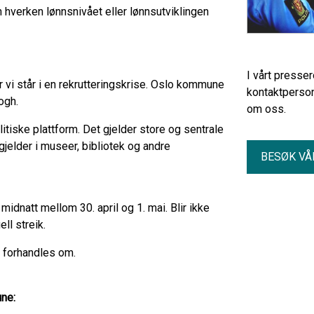
hverken lønnsnivået eller lønnsutviklingen
I vårt presse
r vi står i en rekrutteringskrise. Oslo kommune
kontaktperson
rogh.
om oss.
tiske plattform. Det gjelder store og sentrale
jelder i museer, bibliotek og andre
BESØK VÅ
midnatt mellom 30. april og 1. mai. Blir ikke
ll streik.
t forhandles om.
une: