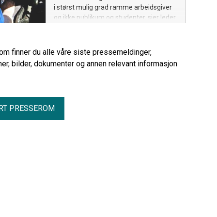
i størst mulig grad ramme arbeidsgiver
og ikke publikum og studenter, sier leder
for konfliktberedskapen i Unio stat, Per
Anders Røsjorde.
rom finner du alle våre siste pressemeldinger,
er, bilder, dokumenter og annen relevant informasjon
RT PRESSEROM