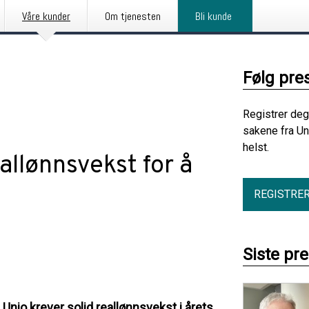
Våre kunder
Om tjenesten
Bli kunde
Følg pre
Registrer deg
sakene fra Un
helst.
eallønnsvekst for å
REGISTRE
Siste pr
Unio krever solid reallønnsvekst i årets