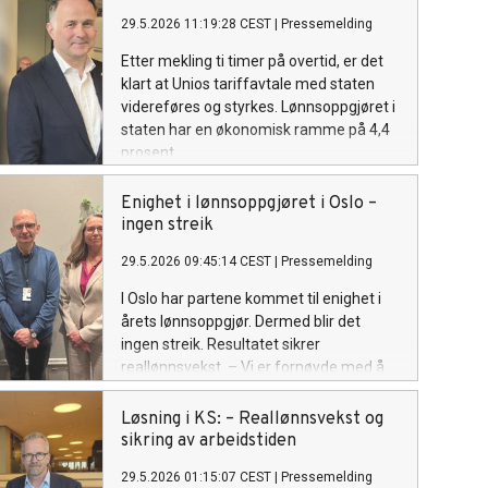
29.5.2026 11:19:28 CEST
|
Pressemelding
Etter mekling ti timer på overtid, er det
klart at Unios tariffavtale med staten
videreføres og styrkes. Lønnsoppgjøret i
staten har en økonomisk ramme på 4,4
prosent.
Enighet i lønnsoppgjøret i Oslo –
ingen streik
29.5.2026 09:45:14 CEST
|
Pressemelding
I Oslo har partene kommet til enighet i
årets lønnsoppgjør. Dermed blir det
ingen streik. Resultatet sikrer
reallønnsvekst. – Vi er fornøyde med å
ha kommet til enighet i et svært
vanskelig oppgjør, der vi meklet langt på
Løsning i KS: – Reallønnsvekst og
overtid, sier forhandlingsleder Marianne
sikring av arbeidstiden
Lange Krogh i Unio Oslo.
29.5.2026 01:15:07 CEST
|
Pressemelding