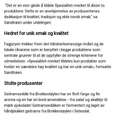
"Det er en stor glede å tildele Spesialitet-merket til disse to
produktene. Dette er en anerkjennelse av produsentenes
dedikasjon til kvalitet, tradisjon og ekte norsk smak," sa
Sandtrøen under utdelingen.
Hedret for unik smak og kvalitet
Fagjuryen trekker frem det håndverksmessige nivået og de
lokale råvarene som er benyttet i begge produktene som
sentrale grunner til at de oppfyller de strenge kriteriene for
utmerkelsen. «Spesialitet-merket tildeles kun produkter som
holder en særdeles høy kvalitet og har en unik smak», fortsatte
Sandtrøen.
Stolte produsenter
Geitramseddik fra Brokkestøylen har en flott farge og fin
aroma og en har en bred anvendelse - fra salat og skalldyr til
mørk sjokolade! Geitramseddiken er fermentert og laget av
håndplukket geitrams fra Brokkestøylen i Setesdal.