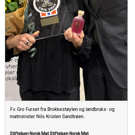
F.v. Gro Furset fra Brokkestøylen og landbruks- og
matminister Nils Kristen Sandtrøen.
Stiftelsen Norsk Mat
Stiftelsen Norsk Mat