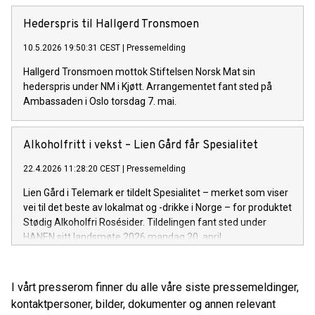
Hederspris til Hallgerd Tronsmoen
10.5.2026 19:50:31 CEST
|
Pressemelding
Hallgerd Tronsmoen mottok Stiftelsen Norsk Mat sin
hederspris under NM i Kjøtt. Arrangementet fant sted på
Ambassaden i Oslo torsdag 7. mai.
Alkoholfritt i vekst – Lien Gård får Spesialitet
22.4.2026 11:28:20 CEST
|
Pressemelding
Lien Gård i Telemark er tildelt Spesialitet – merket som viser
vei til det beste av lokalmat og -drikke i Norge – for produktet
Stødig Alkoholfri Rosésider. Tildelingen fant sted under
HANEN sitt landsmøte 2026 mandag 20. april.
I vårt presserom finner du alle våre siste pressemeldinger,
kontaktpersoner, bilder, dokumenter og annen relevant