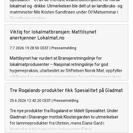
lokalmat og -drikke. Utmerkelsen ble delt ut av landbruks- og
matminister Nils Kristen Sandtrøen under Oi! Matseminar i
Trondheim onsdag.
Viktig for lokalmatbransjen: Mattilsynet
anerkjenner Lokalmat.no
7.7.2026 19:28:50 CEST
|
Pressemelding
Mattilsynet har vurdert at Bransjeretningslinje for
lokalmatprodusenter – Nasjonal retningslinje for god
hygienepraksis, utarbeidet av Stiftelsen Norsk Mat, oppfyller
vilkårene for nasjonale retningslinjer for god hygienepraksis.
Tre Rogalands-produkter fikk Spesialitet på Gladmat
25.6.2026 12:42:20 CEST
|
Pressemelding
Tre nye produkter fra Rogaland er tildelt Spesialitet. Under
Gladmat i Stavanger mottok Klostergarden to utmerkelser
for lammeprodukter fra Utstein, mens Eiane Gard i
Hjelmeland ble hedret for eplemosten Fjære.