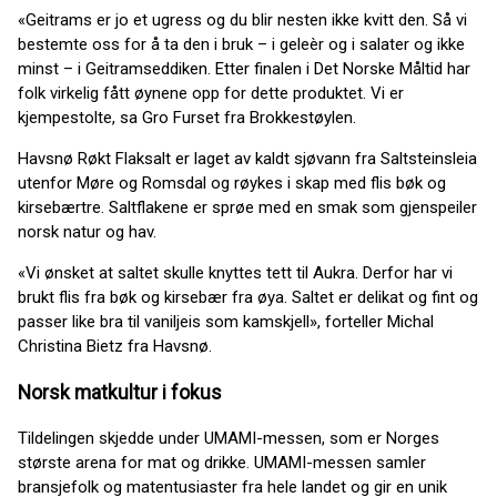
«Geitrams er jo et ugress og du blir nesten ikke kvitt den. Så vi
bestemte oss for å ta den i bruk – i geleèr og i salater og ikke
minst – i Geitramseddiken. Etter finalen i Det Norske Måltid har
folk virkelig fått øynene opp for dette produktet. Vi er
kjempestolte, sa Gro Furset fra Brokkestøylen.
Havsnø Røkt Flaksalt er laget av kaldt sjøvann fra Saltsteinsleia
utenfor Møre og Romsdal og røykes i skap med flis bøk og
kirsebærtre. Saltflakene er sprøe med en smak som gjenspeiler
norsk natur og hav.
«Vi ønsket at saltet skulle knyttes tett til Aukra. Derfor har vi
brukt flis fra bøk og kirsebær fra øya. Saltet er delikat og fint og
passer like bra til vaniljeis som kamskjell», forteller Michal
Christina Bietz fra Havsnø.
Norsk matkultur i fokus
Tildelingen skjedde under UMAMI-messen, som er Norges
største arena for mat og drikke. UMAMI-messen samler
bransjefolk og matentusiaster fra hele landet og gir en unik