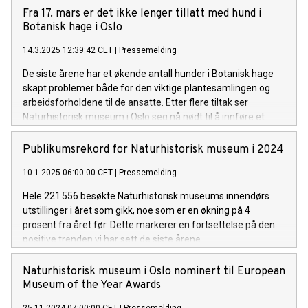
Fra 17. mars er det ikke lenger tillatt med hund i
Botanisk hage i Oslo
14.3.2025 12:39:42 CET
|
Pressemelding
De siste årene har et økende antall hunder i Botanisk hage
skapt problemer både for den viktige plantesamlingen og
arbeidsforholdene til de ansatte. Etter flere tiltak ser
Naturhistorisk museum i Oslo seg nå nødt til å innføre et
forbud mot hunder i den populære hagen.
Publikumsrekord for Naturhistorisk museum i 2024
10.1.2025 06:00:00 CET
|
Pressemelding
Hele 221 556 besøkte Naturhistorisk museums innendørs
utstillinger i året som gikk, noe som er en økning på 4
prosent fra året før. Dette markerer en fortsettelse på den
positive trenden vi har sett de siste årene.
Naturhistorisk museum i Oslo nominert til European
Museum of the Year Awards