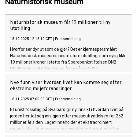
Naturhistorisk museum
Naturhistorisk museum får 19 millioner til ny
utstilling
18.12.2025 12:18:19 CET
|
Pressemelding
Hvorfor ser dyr ut som de gjør? Det er kjernespørsmålet i
Naturhistorisk museums neste store utstilling, som nylig fikk
19 millioner kroner i støtte fra Sparebankstiftelsen DNB.
Utstillingen skal etter planen åpne våren 2027.
Nye funn viser hvordan livet kan komme seg etter
ekstreme miljøforandringer
18.11.2025 07:00:00 CET
|
Pressemelding
Et unikt fossillag på Svalbard gir ny innsikt i hvordan livet på
jorden hentet seg inn igjen etter masseutryddelsen for 252
millioner år siden. Laget inneholder et ekstraordinært
mangfold av marine dyr som levde rett etter katastrofen.