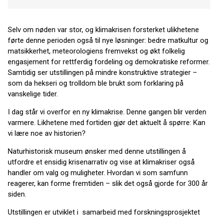
Selv om nøden var stor, og klimakrisen forsterket ulikhetene
førte denne perioden også til nye løsninger: bedre matkultur og
matsikkerhet, meteorologiens fremvekst og økt folkelig
engasjement for rettferdig fordeling og demokratiske reformer.
Samtidig ser utstillingen på mindre konstruktive strategier –
som da hekseri og trolldom ble brukt som forklaring på
vanskelige tider.
I dag står vi overfor en ny klimakrise. Denne gangen blir verden
varmere. Likhetene med fortiden gjør det aktuelt å spørre: Kan
vi lære noe av historien?
Naturhistorisk museum ønsker med denne utstillingen å
utfordre et ensidig krisenarrativ og vise at klimakriser også
handler om valg og muligheter. Hvordan vi som samfunn
reagerer, kan forme fremtiden – slik det også gjorde for 300 år
siden.
Utstillingen er utviklet i samarbeid med forskningsprosjektet