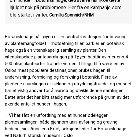
om hunder i Botanisk hage, dessverre har ikke dette
hjulpet nok på problemene. Her fra en kampanje som
ble startet i vinter.
Camilla Sponnich/NHM
Botanisk hage på Tøyen er en sentral institusjon for bevaring
av plantemangfoldet. I motsetning til en park er en botanisk
hage også en vitenskapelig samling av planter. Den
vitenskapelige plantesamlingen på Tøyen består av mer enn 4
500 ulike plantearter fra hele verden. I tillegg til å være en av
Oslos mest populære destinasjoner, brukes hagen til
undervisning, formidling og forskning i botanikk. Flere av
plantene i samlingen er sjeldne og utrydningstruede, og museet
har et viktig ansvar for å ivareta og utvikle denne samlingen.
Dette arbeidet har blitt stadig mer utfordrende på grunn av det
økende antallet hunder i hagen.
– Vi har fått en utfordring med at hunder ødelegger
plantesamlingen, både gjennom urin, avføring og graving i
bedene, sier Anneleen Kool, seksjonsleder for Botanisk hage
ved Naturhistorisk museum i Oslo.