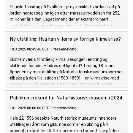
Et unikt fossillag på Svalbard gir ny innsikt i hvordan livet på
jorden hentet seg inn igjen etter masseutryddelsen for 252
millioner år siden. Laget inneholder et ekstraordinært
mangfold av marine dyr som levde rett etter katastrofen.
Ny utstilling: Hva kan vi lære av forrige klimakrise?
18.3.2025 08:45:46 CET
|
Pressemelding
Ekstremvær, uforståelig klima, sesonger i endring og
skiftende årstider – høres det kjent ut? Tirsdag 18. mars
åpner en ny miniutstilling på Naturhistorisk museum som ser
tilbake på den lille istiden (1500-1850) – en klimakrise med
paralleller til vår egen tid. Utstillingen utforsker hvordan
samfunnet håndterte drastiske klimaendringer og nøden
som fulgte, og hvordan kriser kan drive frem ny kunnskap,
Publikumsrekord for Naturhistorisk museum i 2024
samfunnsendringer og innovasjon.
10.1.2025 06:00:00 CET
|
Pressemelding
Hele 221 556 besøkte Naturhistorisk museums innendørs
utstillinger i året som gikk, noe som er en økning på 4
prosent fra året før. Dette markerer en fortsettelse på den